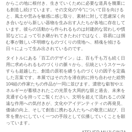
からこの地に根付き、生きていくために必要な道具を幾重に
も創造し続けています。その文化の“今”について目を向ける
と、風土や営みを敏感に感じ取り、素材に対して思慮深く向
き合いながら新しい器物を生み出す人たちが各地に存在して
います。彼らの活動から作られるものは封建的な習わしや慣
習などによって引き継がれてきたわけではなく、容易には掴
む事が難しい不明瞭なものづくりの境地へ、精魂を傾ける
日々によって生み出されているのです。
タイトルにある「百工のデザイン」は、百も千も万も続く日
用に求められるものづくりの脈々から、伝統というスケール
すらも超越した、創造の原初を纏うものづくりの因子を定義
した言葉です。本展ではその力を潜在的に持ち合わせた総勢
104組の作家たちの作品が一同に並びます。濃密な叡智やエ
ネルギーが蓄積されたこの光景を大局的な眼と過去、未来を
見通す心を持ってご覧ください。文明を超えて流れるこの深
遠な作用への気付きが、文化やアイデンティティの再発見、
価値の向上、そして創造に携わる人たちへの敬意に結び、日
常を豊かにしていく一つの手段として伝播していくことを願
っています。