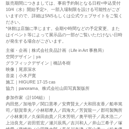
販売期間につきましては、事前予約制となる日程<申込受付
10/4（水）開始予定>、一部入場制限を設ける可能性がござ
いますので、詳細はSNSもしくは公式ウェブサイトをご覧く
ださい。
*休館は店舗に準じます。会期や時間などの予定変更、また
はイベント等によって展示品の一部がご覧いただけない日時
が発生する場合がございます。
主催・企画｜株式会社良品計画（Life in Art 事務局）
空間デザイン｜ya
グラフィックデザイン｜橋詰冬樹
映像｜尾原深水
音楽｜小木戸寛
施工｜HIGURE 17-15 cas
協力｜panorama、株式会社山田写真製版所
参加作家（計104組）｜
内田悠／加地学／関口憲孝／安齊賢太／大和田友香／船串篤
司／額賀章夫／小林耶摩人／四海大／芳賀龍一／郡司製陶所
／小林東洋／久保田由貴／只木芳明／奥平明子／高木浩二／
上治良充／岩田哲宏／瀬川辰馬／吉川和人／井山三希子／塚