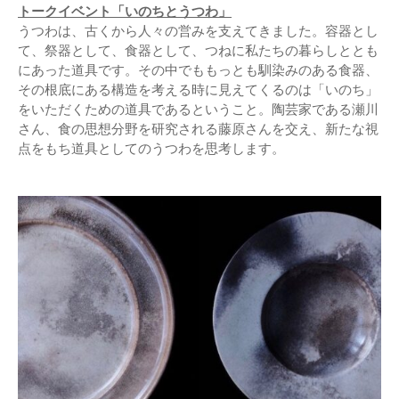
トークイベント「いのちとうつわ」
うつわは、古くから人々の営みを支えてきました。容器とし
て、祭器として、食器として、つねに私たちの暮らしととも
にあった道具です。その中でももっとも馴染みのある食器、
その根底にある構造を考える時に見えてくるのは「いのち」
をいただくための道具であるということ。陶芸家である瀬川
さん、食の思想分野を研究される藤原さんを交え、新たな視
点をもち道具としてのうつわを思考します。