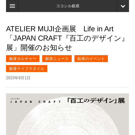
ココシル銀座
ホーム
ATELIER MUJI企画展 Life in Art
検索
「JAPAN CRAFT『百工のデザイン』
店舗・施設最新情報
展」開催のお知らせ
口コミ
銀座カルチャー
銀座ニュース
銀座のイベント
マイページ
銀座ライフスタイル
2023年9月1日
ブックマーク