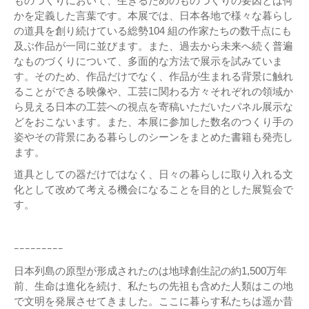
ものづくりにおいて、生きるためのものづくりの要因とは何
かを定義した言葉です。本展では、日本各地で様々な暮らし
の道具を創り続けている総勢104 組の作家たちの数千点にも
及ぶ作品が一同に並びます。また、過去から未来へ続く普遍
なものづくりについて、多面的な方法で展示を試みていま
す。そのため、作品だけでなく、作品が生まれる背景に触れ
ることができる映像や、工芸に関わる方々それぞれの領域か
ら見える日本の工芸への視点を寄稿いただいたパネル展示な
どをおこないます。また、本展に参加した数名のつくり手の
姿やその背景にある暮らしのシーンをまとめた書籍も発売し
ます。
道具としての器だけではなく、日々の暮らしに取り入れる文
化として改めて考える機会になることを目的とした展覧会で
す。
ｰｰｰｰｰｰｰｰｰ
日本列島の原型が形成されたのは地球創生記の約1,500万年
前、生命は進化を続け、私たちの先祖も含めた人類はこの地
で文明を発展させてきました。ここに暮らす私たちは遥か昔