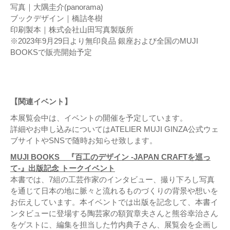
写真｜大隅圭介(panorama)
ブックデザイン｜橋詰冬樹
印刷製本｜株式会社山田写真製版所
※2023年9月29日より無印良品 銀座および全国のMUJI
BOOKSで販売開始予定
【関連イベント】
本展覧会中は、イベントの開催を予定しています。
詳細やお申し込みについてはATELIER MUJI GINZA公式ウェ
ブサイトやSNSで随時お知らせ致します。
MUJI BOOKS 『百工のデザイン -JAPAN CRAFTを巡っ
て-』出版記念 トークイベント
本書では、7組の工芸作家のインタビュー、撮り下ろし写真
を通じて日本の地に脈々と流れるものづくりの背景や想いを
お伝えしています。本イベントでは出版を記念して、本書イ
ンタビューに登場する陶芸家の額賀章夫さんと熊谷幸治さん
をゲストに、編集を担当した竹内典子さん、展覧会を企画し