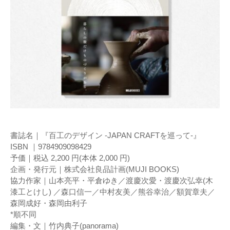
書誌名｜『百工のデザイン -JAPAN CRAFTを巡って-』
ISBN ｜9784909098429
予価｜税込 2,200 円(本体 2,000 円)
企画・発行元｜株式会社良品計画(MUJI BOOKS)
協力作家｜山本亮平・平倉ゆき／渡慶次愛・渡慶次弘幸(木
漆工とけし) ／森口信一／中村友美／熊谷幸治／額賀章夫／
森岡成好・森岡由利子
*順不同
編集・文｜竹内典子(panorama)