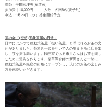
講師｜平間磨理夫(華道家)
参加費｜10,000円 人数｜各回8名(要予約)
申込｜9月20日（水）募集開始予定
茶の会「(空想)民衆茶屋の日常」
日本にはかつて移動式茶屋「担い茶屋」と呼ばれるお茶の文
化がありました。茶道具一式を担いで人の集まる所に店を出
し、茶を振る舞います。陶芸家である市川さんはお茶を楽し
むために道具を作ります。薬草調合師の新田さんと一緒に、
移動式茶屋を銀座の街角にオープンし、現代のお茶の楽しみ
方を体験いただきます。