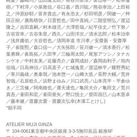
崎愛／藤崎均／山田隆太郎／長谷川奈津／富山孝一／松本優
樹／下村淳／小泉敦信／谷口嘉／西川聡／熊谷幸治／上田裕
之／沖原紗耶／富井貴志／有永浩太／杉田明彦／関健一／艸
田正樹／廣島晴弥／日置哲也／田中直純／二階堂明弘／渡辺
隆之／吉田直嗣／村木雄児／大澤哲哉／紀平佳丈／竹下努／
古谷宣幸／古谷朱里／西久／山田洋次／清水志郎／松本治幸
／浅井庸佑／大谷哲也／清岡幸道 市川孝／安齋新・安齋厚
子／崔龍煕／森口信一／大矢拓郎／笹川健一／清水善行／松
葉勇輝／眞島拓／八田亨／三輪周太郎／尾形アツシ／タナカ
シゲオ／中村友美／近藤亮介／森岡成好／森岡由利子／垣内
信哉／日高伸治／日高直子／仁城逸景／渡辺林平／蝶野秀紀
／寒川義雄／奥泰我／池本惣一／山﨑大造／長野大輔／荒井
智哉／石原稔久／浜野まゆみ／川口武亮／山本亮平・平倉ゆ
き／三笘修／阿南維也／運天達也／亀田大介／亀田文／荒川
真吾／壷田和宏／壷田亜矢／野口悦士／督田昌巳／山本憲卓
／藤本健／渡慶次愛・渡慶次弘幸(木漆工とけし)
*順不同
ATELIER MUJI GINZA
〒 104-0061東京都中央区銀座 3-3-5無印良品 銀座6F