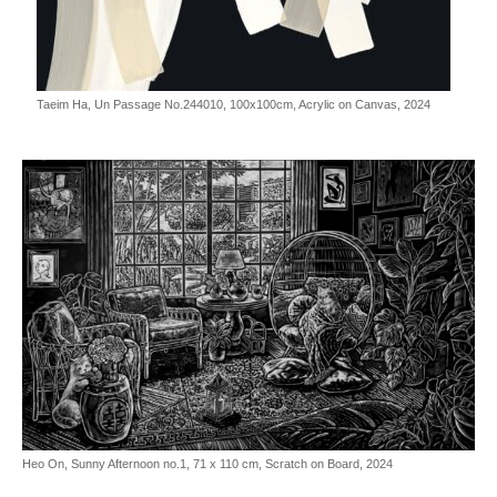
Taeim Ha, Un Passage No.244010, 100x100cm, Acrylic on Canvas, 2024
Heo On, Sunny Afternoon no.1, 71 x 110 cm, Scratch on Board, 2024