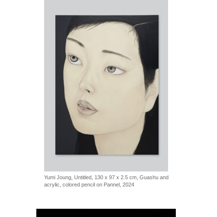
Yumi Joung, Untitled, 130 x 97 x 2.5 cm, Guashu and
acrylic, colored pencil on Pannel, 2024