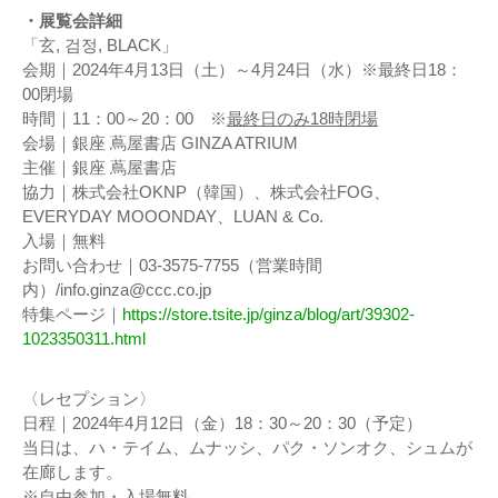
・展覧会詳細
「玄, 검정, BLACK」
会期｜2024年4月13日（土）～4月24日（水）※最終日18：
00閉場
時間｜11：00～20：00 ※
最終日のみ18時閉場
会場｜銀座 蔦屋書店 GINZA ATRIUM
主催｜銀座 蔦屋書店
協力｜株式会社OKNP（韓国）、株式会社FOG、
EVERYDAY MOOONDAY、LUAN & Co.
入場｜無料
お問い合わせ｜03-3575-7755（営業時間
内）/info.ginza@ccc.co.jp
特集ページ｜
https://store.tsite.jp/ginza/blog/art/39302-
1023350311.html
〈レセプション〉
日程｜2024年4月12日（金）18：30～20：30（予定）
当日は、ハ・テイム、ムナッシ、パク・ソンオク、シュムが
在廊します。
※自由参加・入場無料