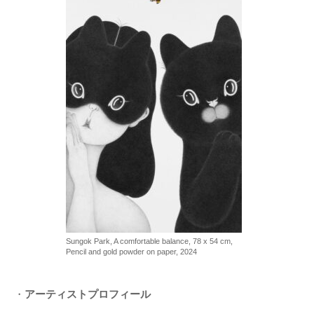
Sungok Park, A comfortable balance, 78 x 54 cm,
Pencil and gold powder on paper, 2024
・
アーティストプロフィール