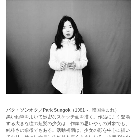
パク・ソンオク／Park Sungok
（1981～, 韓国生まれ）
黒い鉛筆を用いて緻密なスケッチ画を描く。作品によく登場
する大きな瞳の短髪の少女は、作家の思いやりの対象でも、
純粋さの象徴でもある。活動初期は、少女の顔を中心に描い
ており、徐々に全身にの作品も描くようになる。近年では少