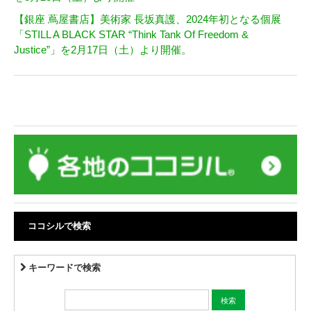
【銀座 蔦屋書店】美術家 長坂真護、2024年初となる個展
「STILL A BLACK STAR “Think Tank Of Freedom &
Justice”」を2月17日（土）より開催。
ココシルで検索
キーワードで検索