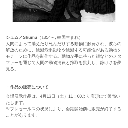
シュム／Shumu
（1994～, 韓国生まれ）
人間によって消えたり死んだりする動物に触発され、彼らの
解放のために、絶滅危惧動物や絶滅する可能性がある動物を
モチーフに作品を制作する。動物が手に持った紐などのメタ
ファーを通じて人間の動物消費と搾取を批判し、静けさを夢
見る。
・作品の販売について
会場展示作品は、4月13日（土）11：00より店頭にて販売い
たします。
※プレセールスの状況により、会期開始前に販売が終了する
ことがあります。