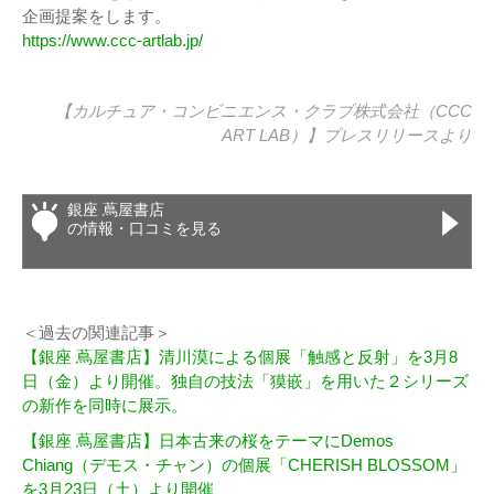
企画提案をします。
https://www.ccc-artlab.jp/
【カルチュア・コンビニエンス・クラブ株式会社（CCC
ART LAB）】
プレスリリース
より
銀座 蔦屋書店
の情報・口コミを見る
＜過去の関連記事＞
【銀座 蔦屋書店】清川漠による個展「触感と反射」を3月8
日（金）より開催。独自の技法「獏嵌」を用いた２シリーズ
の新作を同時に展示。
【銀座 蔦屋書店】⽇本古来の桜をテーマにDemos
Chiang（デモス・チャン）の個展「CHERISH BLOSSOM」
を3⽉23⽇（⼟）より開催