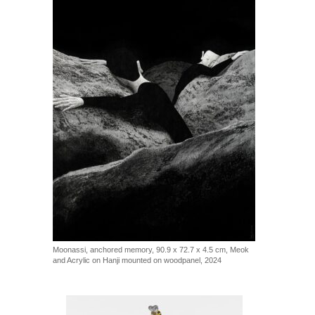
Moonassi, anchored memory, 90.9 x 72.7 x 4.5 cm, Meok
and Acrylic on Hanji mounted on woodpanel, 2024