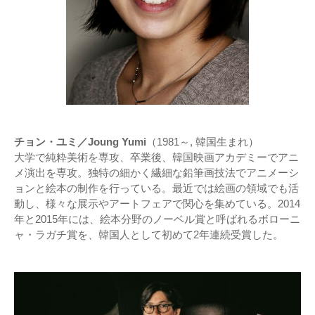
チョン・ユミ／Joung Yumi
（1981～, 韓国生まれ）
大学で純粋美術を専攻、卒業後、韓国映画アカデミーでアニ
メ演出を専攻。独特の細かく繊細な鉛筆画技法でアニメーシ
ョンと絵本の制作を行っている。最近では絵画の領域でも活
動し、様々な展示やアートフェアで関心を集めている。2014
年と2015年には、絵本分野のノーベル賞と呼ばれるボローニ
ャ・ラガチ賞を、韓国人として初めて2年連続受賞した。