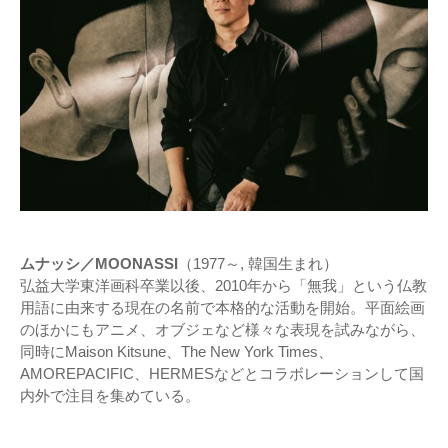
ムナッシ／MOONASSI
（1977～, 韓国生まれ）
弘益大学東洋画科卒業以後、2010年から「無我」という仏教
用語に由来する現在の名前で本格的な活動を開始。平面絵画
のほかにもアニメ、オブジェなど様々な表現を試みながら、
同時にMaison Kitsune、The New York Times、
AMOREPACIFIC、HERMESなどとコラボレーションして国
内外で注目を集めている。