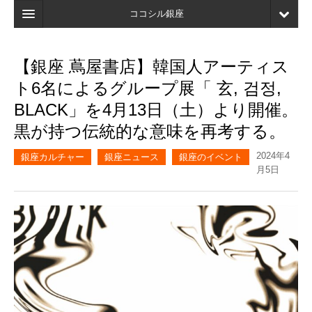
ココシル銀座
ホーム
【銀座 蔦屋書店】韓国人アーティス
検索
ト6名によるグループ展「 玄, 검정,
店舗・施設最新情報
BLACK」を4月13日（土）より開催。
黒が持つ伝統的な意味を再考する。
口コミ
2024年4
マイページ
銀座カルチャー
銀座ニュース
銀座のイベント
月5日
ブックマーク