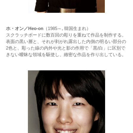
ホ・オン／Heo-on
（1985～, 韓国生まれ）
スクラッチボードに数百回の彫りを重ねて作品を制作する。
表面の黒い層と、それが剥がれ露出した内側の明るい部分の
2色と、彫った線の内外や光と影の作用で「黒/白」に区別で
きない曖昧な領域を駆使し、緻密な作品を作り出している。