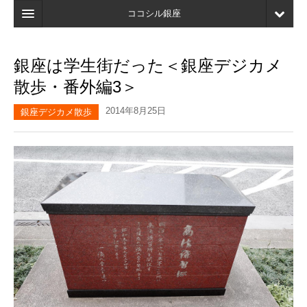
ココシル銀座
ホーム
銀座は学生街だった＜銀座デジカメ
検索
散歩・番外編3＞
店舗・施設最新情報
2014年8月25日
銀座デジカメ散歩
口コミ
マイページ
ブックマーク