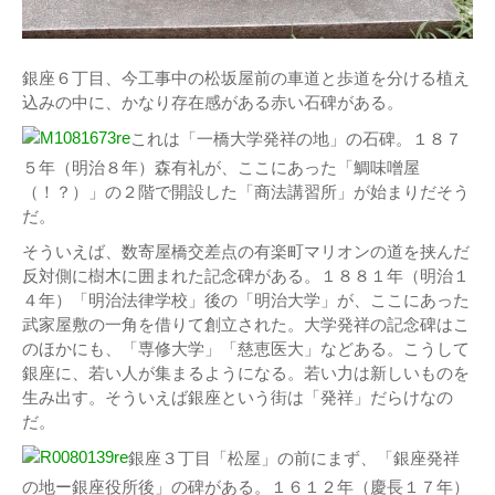
銀座６丁目、今工事中の松坂屋前の車道と歩道を分ける植え
込みの中に、かなり存在感がある赤い石碑がある。
これは「一橋大学発祥の地」の石碑。１８７
５年（明治８年）森有礼が、ここにあった「鯛味噌屋
（！？）」の２階で開設した「商法講習所」が始まりだそう
だ。
そういえば、数寄屋橋交差点の有楽町マリオンの道を挟んだ
反対側に樹木に囲まれた記念碑がある。１８８１年（明治１
４年）「明治法律学校」後の「明治大学」が、ここにあった
武家屋敷の一角を借りて創立された。大学発祥の記念碑はこ
のほかにも、「専修大学」「慈恵医大」などある。こうして
銀座に、若い人が集まるようになる。若い力は新しいものを
生み出す。そういえば銀座という街は「発祥」だらけなの
だ。
銀座３丁目「松屋」の前にまず、「銀座発祥
の地ー銀座役所後」の碑がある。１６１２年（慶長１７年）