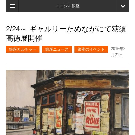
ココシル銀座
ホーム
2/24～ ギャルリーためながにて荻須
検索
高徳展開催
店舗・施設最新情報
2016年2
銀座カルチャー
銀座ニュース
銀座のイベント
月21日
口コミ
マイページ
ブックマーク