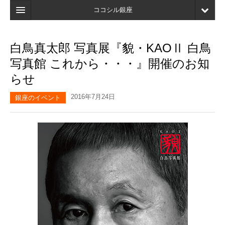
ココシル銀座
ホーム
白鳥真太郎 写真展『貌・KAOⅡ 白鳥
検索
写真館 これから・・・』開催のお知
店舗・施設最新情報
らせ
口コミ
2016年7月24日
銀座のイベント
マイページ
ブックマーク