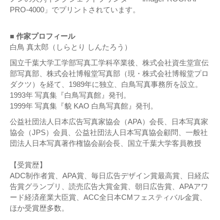
PRO-4000」でプリントされています。
■ 作家プロフィール
白鳥 真太郎（しらとり しんたろう）
国立千葉大学工学部写真工学科卒業後、株式会社資生堂宣伝
部写真部、株式会社博報堂写真部（現・株式会社博報堂プロ
ダクツ）を経て、1989年に独立、白鳥写真事務所を設立。
1993年 写真集『白鳥写真館』発刊。
1999年 写真集『貌 KAO 白鳥写真館』発刊。
公益社団法人日本広告写真家協会（APA）会長、日本写真家
協会（JPS）会員、公益社団法人日本写真協会顧問、一般社
団法人日本写真著作権協会副会長、国立千葉大学客員教授
【受賞歴】
ADC制作者賞、APA賞、毎日広告デザイン賞最高賞、日経広
告賞グランプリ、読売広告大賞金賞、朝日広告賞、APAアワ
ード経済産業大臣賞、ACC全日本CMフェスティバル金賞、
ほか受賞歴多数。