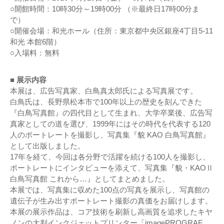
○開館時間：10時30分～19時00分 （※最終日17時00分ま
で）
○開催会場：和光ホール（住所：東京都中央区銀座4丁目5-11
和光 本館6階）
○入場料：無料
■ 展示内容
本展は、広告写真家、白鳥真太郎氏による写真展です。
白鳥氏は、長野県松本市で100年以上の歴史を刻んできた
『白鳥写真館』の四代目として生まれ、大学卒業後、広告写
真家としての道を選び、1999年にはその時代を代表する120
人のポートレートを撮影し、写真集『貌 KAO 白鳥写真館』
として出版しました。
17年を経て、今回は各分野で活躍を続ける100人を撮影し、
ポートレートにインタビューを添えて、写真集『貌・KAOⅡ
白鳥写真館 これから…』としてまとめました。
本展では、写真集に収めた100点の写真を展示し、写真館の
遺伝子が生み出すポートレート撮影の真価をお届けします。
本展の展示作品は、コア技術を刷新し高画質を追求したキヤ
ノンの大判インクジェットプリンター「imagePROGRAF