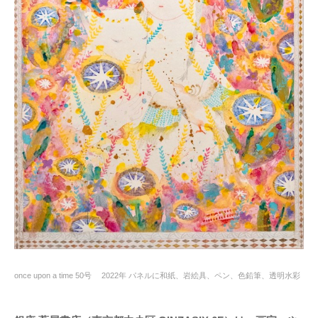
once upon a time 50号 2022年 パネルに和紙、岩絵具、ペン、色鉛筆、透明水彩