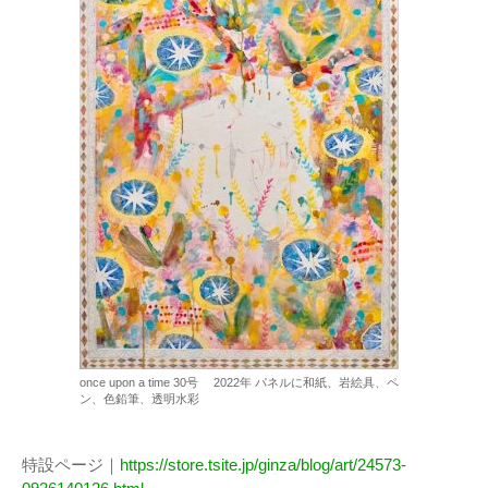
once upon a time 30号 2022年 パネルに和紙、岩絵具、ペ
ン、色鉛筆、透明水彩
特設ページ｜
https://store.tsite.jp/ginza/blog/art/24573-