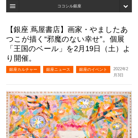
ココシル銀座
ホーム
【銀座 蔦屋書店】画家・やましたあ
検索
つこが描く“邪魔のない幸せ”。個展
店舗・施設最新情報
「王国のベール」を2月19日（土）よ
り開催。
口コミ
2022年2
マイページ
銀座カルチャー
銀座ニュース
銀座のイベント
月3日
ブックマーク