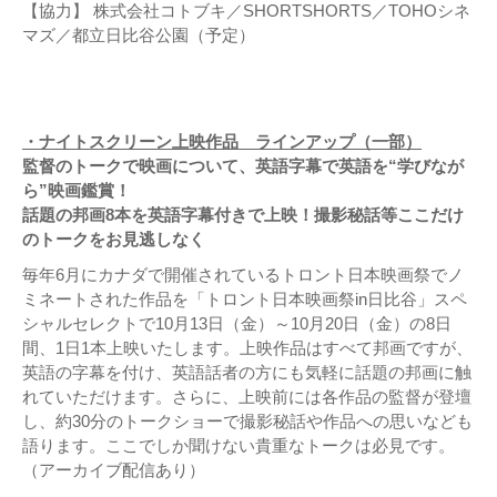
【協力】 株式会社コトブキ／SHORTSHORTS／TOHOシネ
マズ／都立日比谷公園（予定）
・ナイトスクリーン上映作品 ラインアップ（一部）
監督のトークで映画について、英語字幕で英語を“学びなが
ら”映画鑑賞！
話題の邦画8本を英語字幕付きで上映！撮影秘話等ここだけ
のトークをお見逃しなく
毎年6月にカナダで開催されているトロント日本映画祭でノ
ミネートされた作品を「トロント日本映画祭in日比谷」スペ
シャルセレクトで10月13日（金）～10月20日（金）の8日
間、1日1本上映いたします。上映作品はすべて邦画ですが、
英語の字幕を付け、英語話者の方にも気軽に話題の邦画に触
れていただけます。さらに、上映前には各作品の監督が登壇
し、約30分のトークショーで撮影秘話や作品への思いなども
語ります。ここでしか聞けない貴重なトークは必見です。
（アーカイブ配信あり）