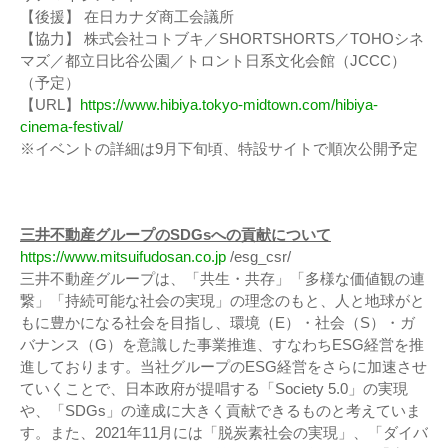
【後援】 在日カナダ商工会議所
【協力】 株式会社コトブキ／SHORTSHORTS／TOHOシネ
マズ／都立日比谷公園／トロント日系文化会館（JCCC）
（予定）
【URL】
https://www.hibiya.tokyo-midtown.com/hibiya-
cinema-festival/
※イベントの詳細は9月下旬頃、特設サイトで順次公開予定
三井不動産グループのSDGsへの貢献について
https://www.mitsuifudosan.co.jp
/esg_csr/
三井不動産グループは、「共生・共存」「多様な価値観の連
繋」「持続可能な社会の実現」の理念のもと、人と地球がと
もに豊かになる社会を目指し、環境（E）・社会（S）・ガ
バナンス（G）を意識した事業推進、すなわちESG経営を推
進しております。当社グループのESG経営をさらに加速させ
ていくことで、日本政府が提唱する「Society 5.0」の実現
や、「SDGs」の達成に大きく貢献できるものと考えていま
す。また、2021年11月には「脱炭素社会の実現」、「ダイバ