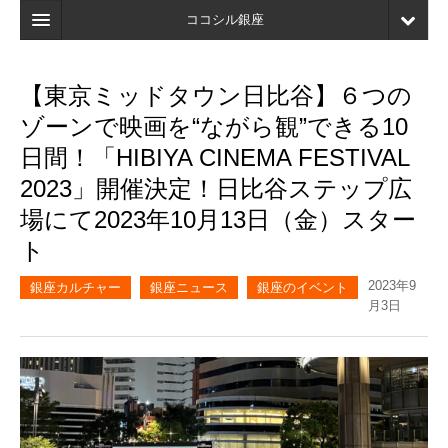
ココシル銀座
ホーム
【東京ミッドタウン日比谷】６つの
検索
ゾーンで映画を“ながら観”できる10
店舗・施設最新情報
日間！「HIBIYA CINEMA FESTIVAL
2023」開催決定！日比谷ステップ広
口コミ
場にて2023年10月13日（金）スター
マイページ
ト
ブックマーク
2023年9
銀座カルチャー
銀座ニュース
銀座のイベント
月3日