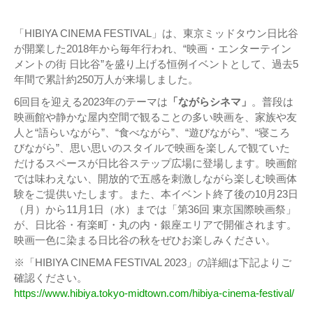
「HIBIYA CINEMA FESTIVAL」は、東京ミッドタウン日比谷
が開業した2018年から毎年行われ、“映画・エンターテイン
メントの街 日比谷”を盛り上げる恒例イベントとして、過去5
年間で累計約250万人が来場しました。
6回目を迎える2023年のテーマは
「ながらシネマ」
。普段は
映画館や静かな屋内空間で観ることの多い映画を、家族や友
人と“語らいながら”、“食べながら”、“遊びながら”、“寝ころ
びながら”、思い思いのスタイルで映画を楽しんで観ていた
だけるスペースが日比谷ステップ広場に登場します。映画館
では味わえない、開放的で五感を刺激しながら楽しむ映画体
験をご提供いたします。また、本イベント終了後の10月23日
（月）から11月1日（水）までは「第36回 東京国際映画祭」
が、日比谷・有楽町・丸の内・銀座エリアで開催されます。
映画一色に染まる日比谷の秋をぜひお楽しみください。
※「HIBIYA CINEMA FESTIVAL 2023」の詳細は下記よりご
確認ください。
https://www.hibiya.tokyo-midtown.com/hibiya-cinema-festival/