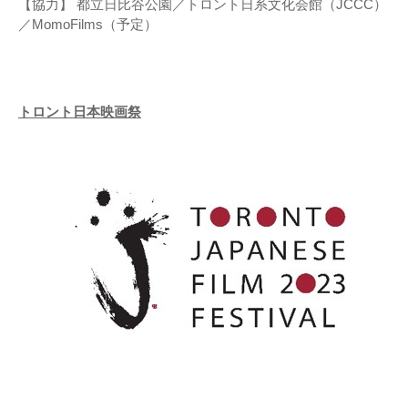
【協力】 都立日比谷公園／トロント日系文化会館（JCCC）
／MomoFilms（予定）
トロント日本映画祭