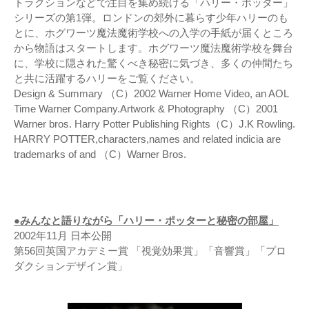
トラクションなどで注目を集め続ける「ハリー・ポッター」
シリーズの第1弾。ロンドンの郊外に暮らす少年ハリーのも
とに、ホグワーツ魔法魔術学校への入学の手紙が届くところ
から物語はスタートします。ホグワーツ魔法魔術学校を舞台
に、学校に隠された驚くべき秘密に気づき、多くの仲間たち
と共に活躍するハリーをご覧ください。
Design & Summary （C）2002 Warner Home Video, an AOL
Time Warner Company.Artwork & Photography （C）2001
Warner bros. Harry Potter Publishing Rights（C）J.K Rowling.
HARRY POTTER,characters,names and related indicia are
trademarks of and （C）Warner Bros.
●みんなと語りながら「ハリー・ポッターと秘密の部屋」
2002年11月 日本公開
第56回英国アカデミー賞 「視覚効果賞」「音響賞」「プロ
ダクションデザイン賞」