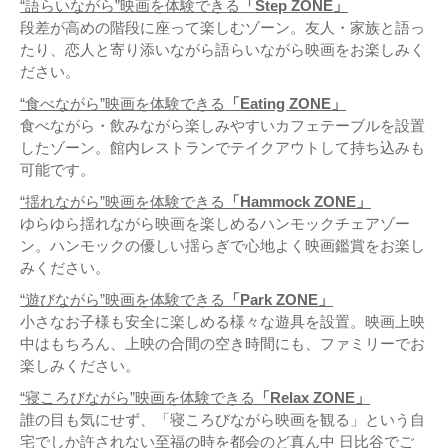
“語らいながら”映画を体験できる
「Step ZONE」
段差が高めの階段に座って楽しむゾーン。友人・家族と語っ
たり、恋人と寄り添いながら語らいながら映画をお楽しみく
ださい。
“食べながら”映画を体験できる
「Eating ZONE」
食べながら・飲みながら楽しみやすいカフェテーブルを設置
したゾーン。館内レストランでテイクアウトして持ち込みも
可能です。
“揺れながら”映画を体験できる
「Hammock ZONE」
ゆらゆら揺れながら映画を楽しめるハンモックチェアゾー
ン。ハンモックの優しい揺らぎで心地よく映画鑑賞をお楽し
みください。
“遊びながら”映画を体験できる
「Park ZONE」
小さなお子様も安全に楽しめる様々な遊具を設置。映画上映
中はもちろん、上映の合間の空き時間にも、ファミリーでお
楽しみください。
“寝ころびながら”映画を体験できる
「Relax ZONE」
誰の目も気にせず、「寝ころびながら映画を観る」という自
宅でしか許されない至福の時を都会のど真ん中 日比谷でご