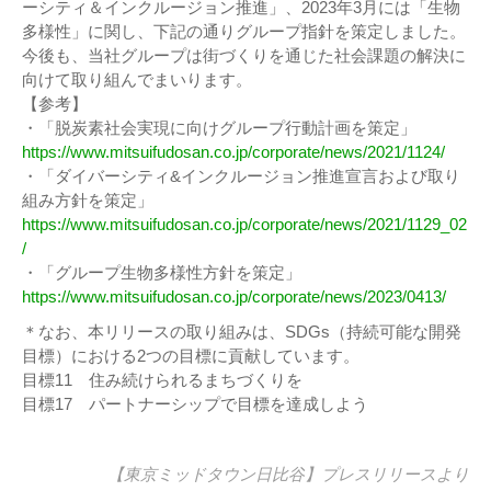
ーシティ＆インクルージョン推進」、2023年3月には「生物
多様性」に関し、下記の通りグループ指針を策定しました。
今後も、当社グループは街づくりを通じた社会課題の解決に
向けて取り組んでまいります。
【参考】
・「脱炭素社会実現に向けグループ行動計画を策定」
https://www.mitsuifudosan.co.jp/corporate/news/2021/1124/
・「ダイバーシティ&インクルージョン推進宣言および取り
組み方針を策定」
https://www.mitsuifudosan.co.jp/corporate/news/2021/1129_02
/
・「グループ生物多様性方針を策定」
https://www.mitsuifudosan.co.jp/corporate/news/2023/0413/
＊なお、本リリースの取り組みは、SDGs（持続可能な開発
目標）における2つの目標に貢献しています。
目標11 住み続けられるまちづくりを
目標17 パートナーシップで目標を達成しよう
【東京ミッドタウン日比谷】
プレスリリース
より