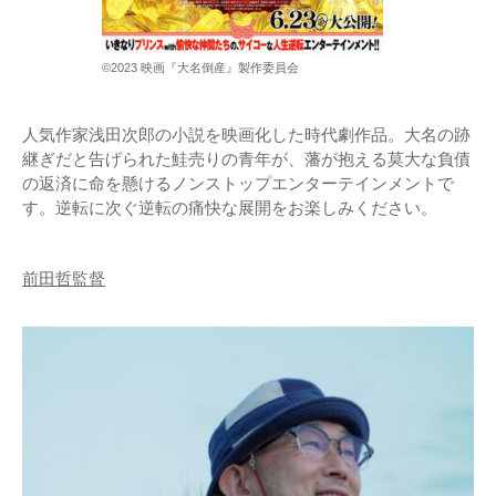
©2023 映画『大名倒産』製作委員会
人気作家浅田次郎の小説を映画化した時代劇作品。大名の跡
継ぎだと告げられた鮭売りの青年が、藩が抱える莫大な負債
の返済に命を懸けるノンストップエンターテインメントで
す。逆転に次ぐ逆転の痛快な展開をお楽しみください。
前田哲監督