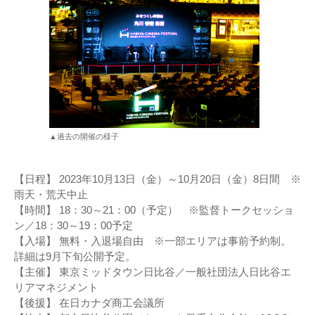
▲過去の開催の様子
【日程】 2023年10月13日（金）～10月20日（金）8日間 ※
雨天・荒天中止
【時間】 18：30～21：00（予定） ※監督トークセッショ
ン／18：30～19：00予定
【入場】 無料・入退場自由 ※一部エリアは事前予約制。
詳細は9月下旬公開予定。
【主催】 東京ミッドタウン日比谷／一般社団法人日比谷エ
リアマネジメント
【後援】 在日カナダ商工会議所