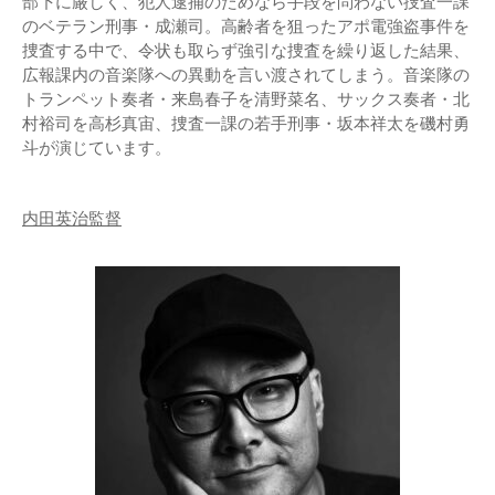
部下に厳しく、犯人逮捕のためなら手段を問わない捜査一課
のベテラン刑事・成瀬司。高齢者を狙ったアポ電強盗事件を
捜査する中で、令状も取らず強引な捜査を繰り返した結果、
広報課内の音楽隊への異動を言い渡されてしまう。音楽隊の
トランペット奏者・来島春子を清野菜名、サックス奏者・北
村裕司を高杉真宙、捜査一課の若手刑事・坂本祥太を磯村勇
斗が演じています。
内田英治監督