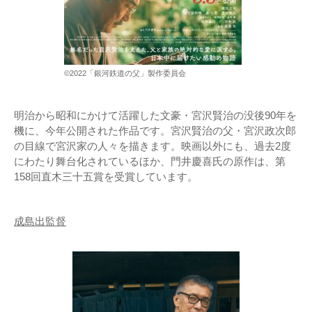
©2022「銀河鉄道の父」製作委員会
明治から昭和にかけて活躍した文豪・宮沢賢治の没後90年を
機に、今年公開された作品です。宮沢賢治の父・宮沢政次郎
の目線で宮沢家の人々を描きます。映画以外にも、過去2度
にわたり舞台化されているほか、門井慶喜氏の原作は、第
158回直木三十五賞を受賞しています。
成島出監督