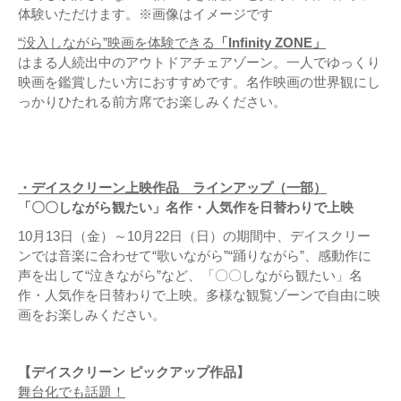
体験いただけます。※画像はイメージです
“没入しながら”映画を体験できる
「Infinity ZONE」
はまる人続出中のアウトドアチェアゾーン。一人でゆっくり
映画を鑑賞したい方におすすめです。名作映画の世界観にし
っかりひたれる前方席でお楽しみください。
・デイスクリーン上映作品 ラインアップ（一部）
「〇〇しながら観たい」名作・人気作を日替わりで上映
10月13日（金）～10月22日（日）の期間中、デイスクリー
ンでは音楽に合わせて“歌いながら”“踊りながら”、感動作に
声を出して“泣きながら”など、「〇〇しながら観たい」名
作・人気作を日替わりで上映。多様な観覧ゾーンで自由に映
画をお楽しみください。
【デイスクリーン ピックアップ作品】
舞台化でも話題！