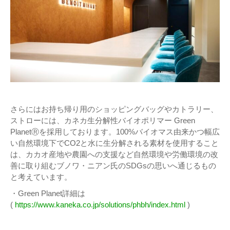
さらにはお持ち帰り用のショッピングバッグやカトラリー、
ストローには、カネカ生分解性バイオポリマー Green
PlanetⓇを採用しております。100%バイオマス由来かつ幅広
い自然環境下でCO2と水に生分解される素材を使用すること
は、カカオ産地や農園への支援など自然環境や労働環境の改
善に取り組むブノワ・ニアン氏のSDGsの思いへ通じるもの
と考えています。
・Green Planet詳細は
(
https://www.kaneka.co.jp/solutions/phbh/index.html
)