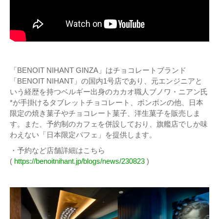
「BENOIT NIHANT GINZA」はチョコレートブランド
「BENOIT NIHANT」の国内1号店であり、元エンジニアと
いう経歴を持つベルギー出身のカカオ職人ブノワ・ニアン氏
*が手掛けるタブレットチョコレート、ボンボンの他、日本
限定の焼き菓子やチョコレート菓子、洋生菓子を販売しま
す。また、予約制のカフェを併設しており、旗艦店でしか味
わえない「日本限定パフェ」を提供します。
・予約など店舗詳細はこちら
(
https://benoitnihant.jp/blogs/news/230823
)