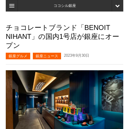
ココシル銀座
ホーム
チョコレートブランド「BENOIT
検索
NIHANT」の国内1号店が銀座にオー
店舗・施設最新情報
プン
口コミ
2023年9月30日
銀座グルメ
銀座ニュース
マイページ
ブックマーク