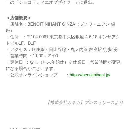
一の「ショコラティエオブザイヤー」に選出。
＜店舗概要＞
・店舗名：BENOIT NIHANT GINZA（ブノワ・ニアン 銀
座）
・住所 ：〒104-0061 東京都中央区銀座 4-6-18 ギンザアク
トビル1F、B1F
・アクセス：銀座線・日比谷線・丸ノ内線 銀座駅 徒歩1分
・営業時間 ：11:00～21:00
・定休日 ：なし（年末年始休）※休業日・営業時間が変更
になる場合がございます。
・公式オンラインショップ ：
https://benoitnihant.jp/
【株式会社カネカ】
プレスリリース
より