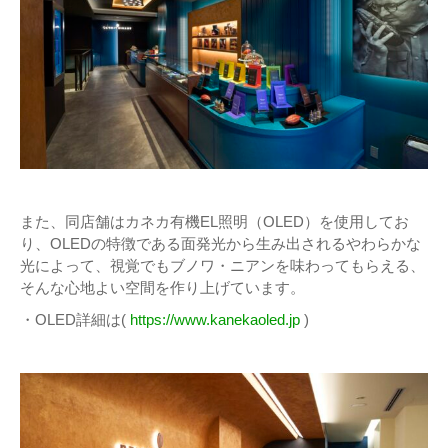
また、同店舗はカネカ有機EL照明（OLED）を使用してお
り、OLEDの特徴である面発光から生み出されるやわらかな
光によって、視覚でもブノワ・ニアンを味わってもらえる、
そんな心地よい空間を作り上げています。
・OLED詳細は(
https://www.kanekaoled.jp
)