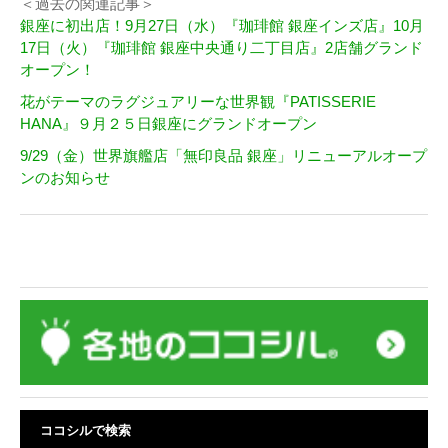
＜過去の関連記事＞
銀座に初出店！9月27日（水）『珈琲館 銀座インズ店』10月
17日（火）『珈琲館 銀座中央通り二丁目店』2店舗グランド
オープン！
花がテーマのラグジュアリーな世界観『PATISSERIE
HANA』９月２５日銀座にグランドオープン
9/29（金）世界旗艦店「無印良品 銀座」リニューアルオープ
ンのお知らせ
ココシルで検索