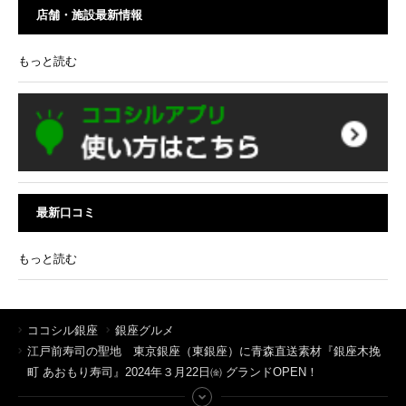
店舗・施設最新情報
もっと読む
最新口コミ
もっと読む
ココシル銀座
銀座グルメ
江戸前寿司の聖地 東京銀座（東銀座）に青森直送素材『銀座木挽
町 あおもり寿司』2024年３月22日㈮ グランドOPEN！