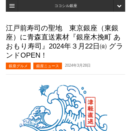
ココシル銀座
ホーム
江戸前寿司の聖地 東京銀座（東銀
検索
座）に青森直送素材『銀座木挽町 あ
店舗・施設最新情報
おもり寿司』2024年３月22日㈮ グラ
ンドOPEN！
口コミ
2024年3月28日
マイページ
銀座グルメ
銀座ニュース
ブックマーク