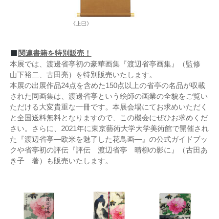
《上巳》
関連書籍を特別販売！
本展では、渡邊省亭初の豪華画集『渡辺省亭画集』（監修
山下裕二、古田亮）を特別販売いたします。
本展の出展作品24点を含めた150点以上の省亭の名品が収載
された同画集は、渡邊省亭という絵師の画業の全貌をご覧い
ただける大変貴重な一冊です。本展会場にてお求めいただく
と全国送料無料となりますので、この機会にぜひお求めくだ
さい。さらに、2021年に東京藝術大学大学美術館で開催され
た『渡辺省亭—欧米を魅了した花鳥画—』の公式ガイドブッ
クや省亭初の評伝『評伝 渡辺省亭 晴柳の影に』（古田あ
き子 著）も販売いたします。