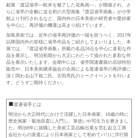
顧展「渡辺省亭—欧米を魅了した花鳥画—」が開催され、さ
らに省亭の全貌に迫る初の大型画集『渡辺省亭画集』が小学
館より刊行されるなど、国内外の日本美術の研究者や愛好家
を中心に、再評価の機運は高まり続けています。
加島美術では、近年の省亭再評価の一端を担うべく、2017年
以降国内外の皆様に省亭作品をご紹介してまいりました。本
展では、『渡辺省亭画集』所載の名品24点を中心に多彩な作
品を展示し、明治初期から大正にわたって描かれた多彩な作
品を展示いたします。会期中には、省亭関連書籍の店頭特別
販売や、日本美術継承協会の企画による渡邊省亭の再評価に
深く関わる山下裕二氏、古田亮氏のトークイベントを行いま
す。どうぞご期待ください。
渡邊省亭とは
明治から大正時代にかけて活躍した日本画家。16歳の時に
歴史画家・菊池容斎に入門し、筆使いや写生力を磨きまし
た。明治8年に就職した美術工芸品輸出業を営む起立工商
会社からの派遣により日本画家として初めてパリに洋行留