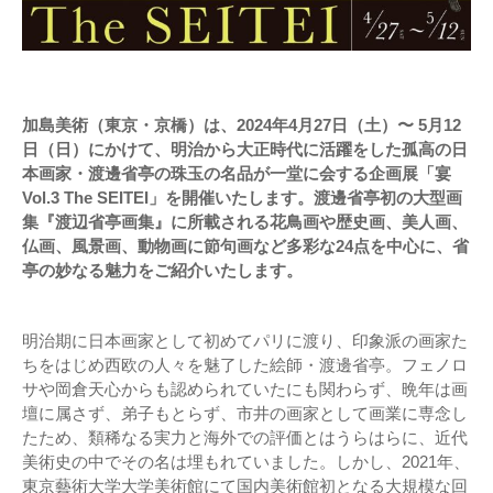
加島美術（東京・京橋）は、2024年4月27日（土）〜 5月12
日（日）にかけて、明治から大正時代に活躍をした孤高の日
本画家・渡邊省亭の珠玉の名品が一堂に会する企画展「宴
Vol.3 The SEITEI」を開催いたします。渡邊省亭初の大型画
集『渡辺省亭画集』に所載される花鳥画や歴史画、美人画、
仏画、風景画、動物画に節句画など多彩な24点を中心に、省
亭の妙なる魅力をご紹介いたします。
明治期に日本画家として初めてパリに渡り、印象派の画家た
ちをはじめ西欧の人々を魅了した絵師・渡邊省亭。フェノロ
サや岡倉天心からも認められていたにも関わらず、晩年は画
壇に属さず、弟子もとらず、市井の画家として画業に専念し
たため、類稀なる実力と海外での評価とはうらはらに、近代
美術史の中でその名は埋もれていました。しかし、2021年、
東京藝術大学大学美術館にて国内美術館初となる大規模な回