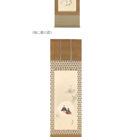
《猫に蝶の図》