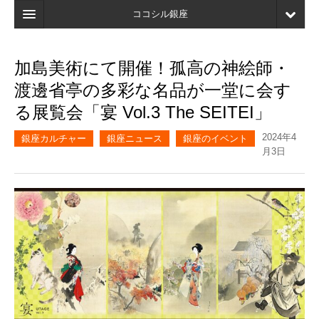
ココシル銀座
ホーム
加島美術にて開催！孤高の神絵師・
検索
渡邊省亭の多彩な名品が一堂に会す
店舗・施設最新情報
る展覧会「宴 Vol.3 The SEITEI」
口コミ
2024年4
銀座カルチャー
銀座ニュース
銀座のイベント
月3日
マイページ
ブックマーク