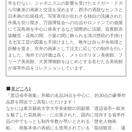
学を行ない、ジャポニズムの影響を受けたエドガー・ドガ
ら印象派の画家と交流を深めます。西洋の洒脱なセンスと
日本画の伝統様式、写実表現が合わさる独自の洗練された
作風を切り開き、万国博覧会への出品やロンドンでの個展
にて花鳥画を中心に発表するなど国際的に活躍。迎賓館赤
坂離宮・花鳥の間、小宴の間に飾られる濤川惣助の手掛け
る七宝工芸の図案も手掛けました。晩年は自ら中央画壇と
距離を置き、市井の画家として注文に応じての制作を行い
ました。海外での評価は高く、メトロポリタン美術館、フ
リーア美術館、大英博物館をはじめとする名だたる美術館
が省亭作品をコレクションしています。
見どころ1
『渡辺省亭画集』所載の名品24点を中心に、約30点の豪華作
品群を間近でご高覧いただけます！
なかには東京藝術大学大学美術館の回顧展「渡辺省亭—欧米
を魅了した花鳥画—」に出展された、国内に現存する省亭作
品の中でもっとも制作年数が早いとされる「歴史人物画
帖」、画集本体の表紙にも使用されている「龍頭観音」、瀟