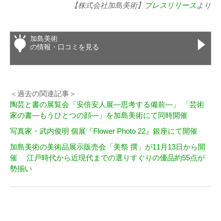
【株式会社加島美術】
プレスリリース
より
加島美術
の情報・口コミを見る
＜過去の関連記事＞
陶芸と書の展覧会「安倍安人展―思考する備前―」 「芸術
家の書―もうひとつの顔―」を加島美術にて同時開催
写真家・武内俊明 個展『Flower Photo 22』銀座にて開催
加島美術の美術品展示販売会「美祭 撰」が11月13日から開
催 江戸時代から近現代までの選りすぐりの優品約55点が
勢揃い