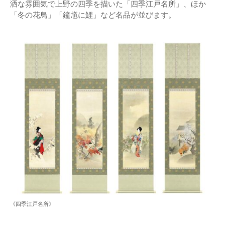
洒な雰囲気で上野の四季を描いた「四季江戸名所」、ほか
「冬の花鳥」「鐘馗に鯉」など名品が並びます。
《四季江戸名所》