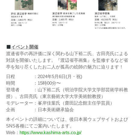
イベント開催
渡邊省亭の再評価に深く関わる山下裕二氏、古田亮氏による
対談を開催いたします。『渡辺省亭画集』を監修するなど省
亭を知り尽くしたお二人が孤高の絵師の魅力に迫ります！
日程 ：2024年5月6日(月・祝)
時間 ：15時00分〜
登壇者 ：山下裕二氏（明治学院大学文学部芸術学科教
授）、古田亮氏（東京藝術大学大学美術館教授）
モデレーター：峯岸佳葉氏（齋田記念館主任学芸員）
企画 ：日本美術継承協会
本イベントの詳細については、後日本展ウェブサイトおよび
SNS各種にてご案内いたします。
Web：
https://www.kashima-arts.co.jp/