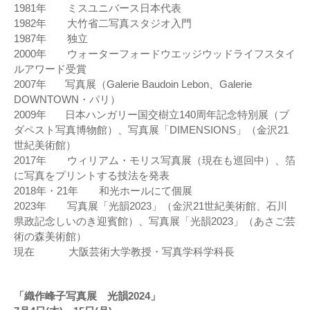
1981年 ミスユニバース日本代表
1982年 大竹省二写真スタジオ入門
1987年 独立
2000年 ウォーターフォードウエッジウッドライフスタイ
ルアワード受賞
2007年 写真展（Galerie Baudoin Lebon、Galerie
DOWNTOWN・パリ）
2009年 日本ハンガリー国交樹立140周年記念特別展（ブ
ダペスト写真博物館）、写真展「DIMENSIONS」（金沢21
世紀美術館）
2017年 ウィリアム・モリス写真展（現在も巡回中）、箔
に写真をプリントする技法を発表
2018年・21年 和光ホールにて個展
2023年 写真展「光韻2023」（金沢21世紀美術館、石川
県政記念しいのき迎賓館）、写真展「光韻2023」（あさご芸
術の森美術館）
現在 大阪芸術大学教授・写真学科学科長
「織作峰子写真展 光韻2024」