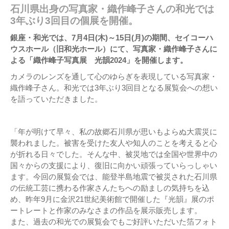
石川県出身の写真家・織作峰子さんの和光では
3年ぶり3回目の個展を開催。
銀座・和光では、7月4日(木)～15日(月)の期間、セイコーハ
ウスホール（旧和光ホール）にて、写真家・織作峰子さんに
よる「織作峰子写真展 光韻2024」を開催します。
カメラのレンズを通して心のゆらぎを表現している写真家・
織作峰子さん。和光では3年ぶり3回目となる展覧会への想い
を語っていただきました。
「年が明けて早々、私の故郷石川県が思いもよらぬ大震災に
襲われました。被害を受けた友人や知人のことを考えると心
が折れる日々でした。そんな中、被災地では全国や世界中の
国々からの支援により、復旧に向かい頑張っていらっしゃい
ます。今回の展覧会では、能登半島地震で被災された石川県
の伝統工芸に携わる作家さんたちへの励ましの気持ちを込
め、昨年9月に金沢21世紀美術館で開催した『光韻』展のポ
ートレートと作家のみなさまの作品を展示販売します。
また、過去の和光での展覧会でもご好評いただいた箔フォト