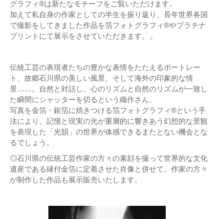
グラフィ®は新たなモチーフをご覧いただけます。
加えて私自身の作家としての半生を振り返り、長年世界各国
で撮影をしてきました作品を箔フォトグラフィ®やプラチナ
プリントにて展示をさせていただきます。」
伝統工芸の表現者たちの豊かな表情をたたえるポートレー
ト、故郷石川県の美しい風景、そして海外の印象的な情
景……。自然と対話し、心のリズムと自然のリズムが一致し
た瞬間にシャッターを切るという織作さん。
写真を金箔・銀箔に焼きつける箔フォトグラフィ®という手
法により、記憶と現実の光が重層的に響きあう幻想的な景観
を表現した「光韻」の世界が体感できるまたとない機会とな
るでしょう。
◎石川県の伝統工芸作家の方々の素顔を撮って世界的な文化
遺産である縁付金箔に定着させた肖像と併せて、作家の方々
が制作した作品も展示販売いたします。