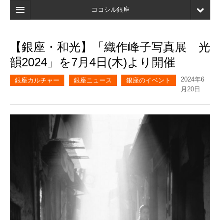
ココシル銀座
ホーム
【銀座・和光】「織作峰子写真展 光
検索
韻2024」を7月4日(木)より開催
店舗・施設最新情報
2024年6
銀座カルチャー
銀座ニュース
銀座のイベント
月20日
口コミ
マイページ
ブックマーク