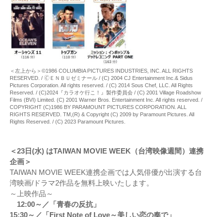
＜左上から＞©1986 COLUMBIA PICTURES INDUSTRIES, INC. ALL RIGHTS
RESERVED. / 🄫ＥＮＢＵゼミナール / (C) 2004 CJ Entertainment Inc.& Sidus
Pictures Corporation. All rights reserved. / (C) 2014 Sous Chef, LLC. All Rights
Reserved. / (C)2024『カラオケ行こ！』製作委員会 / (C) 2001 Village Roadshow
Films (BVI) Limited. (C) 2001 Warner Bros. Entertainment Inc. All rights reserved. /
COPYRIGHT (C)1986 BY PARAMOUNT PICTURES CORPORATION. ALL
RIGHTS RESERVED. TM,(R) & Copyright (C) 2009 by Paramount Pictures. All
Rights Reserved. / (C) 2023 Paramount Pictures.
＜23日(水) はTAIWAN MOVIE WEEK（台湾映像週間）連携
企画＞
TAIWAN MOVIE WEEK連携企画では人気俳優が出演する台
湾映画/ドラマ2作品を無料上映いたします。
～上映作品～
12:00～／「青春の反抗」
15:30～／「First Note of Love～美しい恋の奏で」