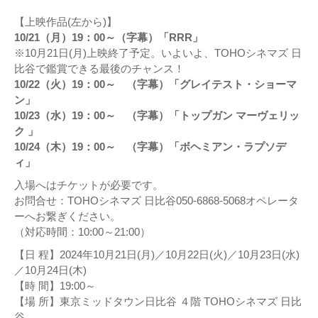
【上映作品(左から)】
10/21（月）19：00～（字幕）「RRR」
※10月21日(月)上映終了予定。いよいよ、TOHOシネマズ 日
比谷で鑑賞できる最後のチャンス！
10/22（火）19：00～ （字幕）「グレイテスト・ショーマ
ン」
10/23（水）19：00～ （字幕）「トップガン マーヴェリッ
ク 」
10/24（木）19：00～ （字幕）「ボヘミアン・ラプソデ
ィ」
入場へはチケットが必要です。
お問合せ：TOHOシネマズ 日比谷050-6868-5068オペレータ
ーへお繋ぎください。
（対応時間：10:00～21:00）
【日 程】2024年10月21日(月)／10月22日(火)／10月23日(水)
／10月24日(木)
【時 間】19:00～
【場 所】東京ミッドタウン日比谷 ４階 TOHOシネマズ 日比
谷