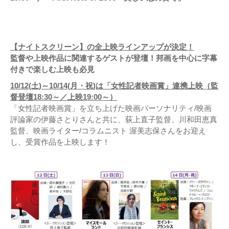
【ナイトスクリーン】の全上映ラインアップが決定！
監督や上映作品に関連するゲストが登壇！邦画を中心に字幕
付きで楽しむ上映も必見
10/12(土)～10/14(月・祝)は「女性記者映画賞」連携上映（監
督登壇18:30～／上映19:00～）
「女性記者映画賞」を立ち上げた映画パーソナリティ/映画
評論家の伊藤さとりさんと共に、荻上直子監督、川和田恵真
監督、映画ライター/コラムニスト 渥美志保さんをお迎え
し、受賞作品を上映します！