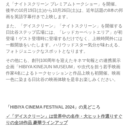
え「ナイトスクリーン プレミアムトークショー」を開催。
後半の10月19日(土)から10月26日(土)は、近年話題の8本の邦
画を英語字幕付きで上映します。
また、「デイスクリーン」「ナイトスクリーン」を開催する
日比谷ステップ広場には、「レッドカーペットエリア」が初
登場！ゲスト登壇時に登場するだけでなく、上映時間外には
一般開放をいたします。ハリウッドスター気分が味わえる、
フォトジェニックなスポットとなります。
その他にも、創刊100周年を迎えたキネマ旬報との連携展示
企画「HIBIYA KINEJUN MUSEUM」や次代を担う若手映画
作家4名によるトークセッションと作品上映も初開催。映画
一色に染まる日比谷の映画体験を是非お楽しみください。
「HIBIYA CINEMA FESTIVAL 2024」の見どころ
✓「デイスクリーン」は世界中の名作・大ヒット作選りすぐ
りの全18作品 豪華ラインアップ