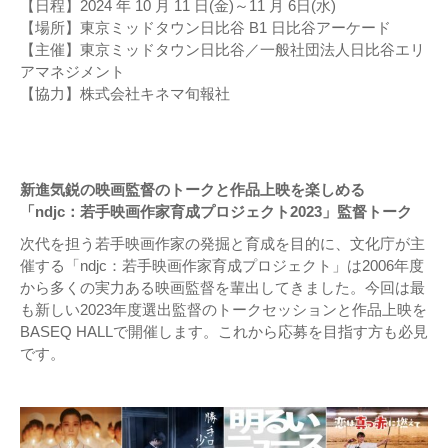
【日程】2024 年 10 月 11 日(金)～11 月 6日(水)
【場所】東京ミッドタウン日比谷 B1 日比谷アーケード
【主催】東京ミッドタウン日比谷／一般社団法人日比谷エリ
アマネジメント
【協力】株式会社キネマ旬報社
新進気鋭の映画監督のトークと作品上映を楽しめる
「ndjc：若手映画作家育成プロジェクト2023」監督トーク
次代を担う若手映画作家の発掘と育成を目的に、文化庁が主
催する「ndjc：若手映画作家育成プロジェクト」は2006年度
から多くの実力ある映画監督を輩出してきました。今回は最
も新しい2023年度選出監督のトークセッションと作品上映を
BASEQ HALLで開催します。これから応募を目指す方も必見
です。