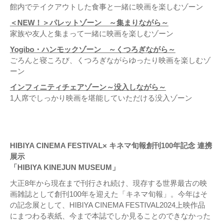
館内でテイクアウトした食事と一緒に映画を楽しむゾーン
＜NEW！＞パレットゾーン ～集まりながら～
家族や友人と集まって一緒に映画を楽しむゾーン
Yogibo・ハンモックゾーン ～くつろぎながら～
ごろんと寝ころび、くつろぎながらゆったり映画を楽しむゾ
ーン
インフィニティチェアゾーン～没入しながら～
1人席でしっかり映画を堪能していただける没入ゾーン
HIBIYA CINEMA FESTIVAL× キネマ旬報創刊100年記念 連携
展示
「HIBIYA KINEJUN MUSEUM」
大正8年から現在まで刊行され続け、現存する世界最古の映
画雑誌として創刊100年を迎えた「キネマ旬報」。今年はそ
の記念展として、HIBIYA CINEMA FESTIVAL2024上映作品
にまつわる表紙、今まで本誌でしか見ることのできなかった