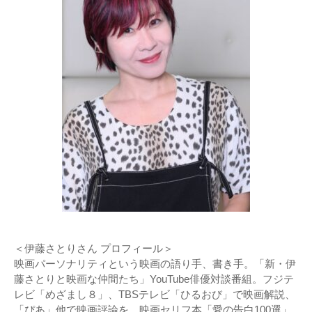
＜伊藤さとりさん プロフィール＞
映画パーソナリティという映画の語り手、書き手。「新・伊
藤さとりと映画な仲間たち」YouTube俳優対談番組。フジテ
レビ「めざまし８」、TBSテレビ「ひるおび」で映画解説、
「ぴあ」他で映画評論を。映画セリフ本「愛の告白100選」