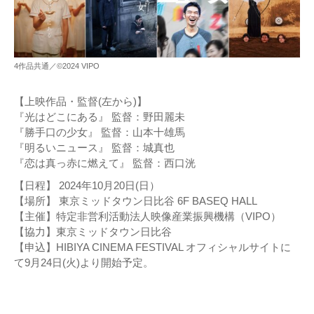
4作品共通／©️2024 VIPO
【上映作品・監督(左から)】
『光はどこにある』 監督：野田麗未
『勝手口の少女』 監督：山本十雄馬
『明るいニュース』 監督：城真也
『恋は真っ赤に燃えて』 監督：西口洸
【日程】 2024年10月20日(日）
【場所】 東京ミッドタウン日比谷 6F BASEQ HALL
【主催】特定非営利活動法人映像産業振興機構（VIPO）
【協力】東京ミッドタウン日比谷
【申込】HIBIYA CINEMA FESTIVAL オフィシャルサイトに
て9月24日(火)より開始予定。