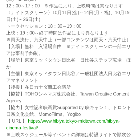
12：00～17：00 ※作品により、上映時間は異なります
〈ナイトスクリーン〉10月11日(金)～14日(月・祝)、10月19
日(土)～26日(土)
トークセッション：18：30～19：00
上映：19：00～終了時間は作品により異なります
※雨天決行、荒天中止（一部コンテンツは雨天・荒天中止）
【入場】無料 入退場自由 ※ナイトスクリーンの一部エリ
アは事前予約制。
【場所】東京ミッドタウン日比谷 日比谷ステップ広場 ほ
か
【主催】東京ミッドタウン日比谷／一般社団法人日比谷エリ
アマネジメント
【後援】在日カナダ商工会議所
【協賛】TOHOシネマズ株式会社、Taiwan Creative Content
Agency
【協力】女性記者映画賞Supported by 映キャン！、トロント
日系文化会館、MomoFilms、Yogibo
【 URL 】
https://www.hibiya.tokyo-midtown.com/hibiya-
cinema-festival/
※上映スケジュール等イベントの詳細は特設サイトで順次公