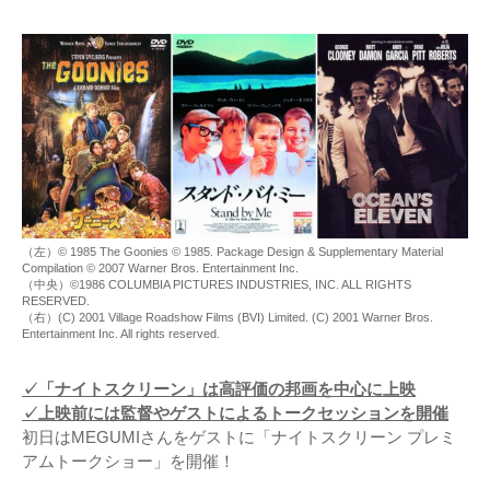
（左）© 1985 The Goonies © 1985. Package Design & Supplementary Material
Compilation © 2007 Warner Bros. Entertainment Inc.
（中央）©1986 COLUMBIA PICTURES INDUSTRIES, INC. ALL RIGHTS
RESERVED.
（右）(C) 2001 Village Roadshow Films (BVI) Limited. (C) 2001 Warner Bros.
Entertainment Inc. All rights reserved.
✓「ナイトスクリーン」は高評価の邦画を中心に上映
✓上映前には監督やゲストによるトークセッションを開催
初日はMEGUMIさんをゲストに「ナイトスクリーン プレミ
アムトークショー」を開催！