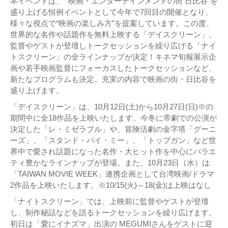
本イベントは、 “映画・エンターテインメントの街 日比谷”を
盛り上げる恒例イベントとして今年で7回目の開催となり、
様々な視点で“映画の楽しみ方”を提案しています。この度、
世界的な名作や話題作を無料上映する「デイスクリーン」、
監督やゲストが登壇しトークセッションを繰り広げる「ナイ
トスクリーン」の全ラインナップが決定！キネマ旬報展示企
画や若手映画監督にフォーカスしたトークセッションなど、
新たなプログラムも決定。充実の内容で映画の街・日比谷を
盛り上げます。
「デイスクリーン」は、10月12日(土)から10月27日(日)※の
期間中に全18作品を上映いたします。今冬に帝劇での公演が
決定した「レ・ミゼラブル」や、冒険活劇の金字塔「グーニ
ーズ」、「スタンド・バイ・ミー」、「トップガン」など世
界中で愛され話題になった名作・大ヒット作を中心にバラエ
ティ豊かなラインナップが登場。また、10月23日（水）は
「TAIWAN MOVIE WEEK」連携企画として台湾映画/ドラマ
2作品を上映いたします。※10/15(火)～18(金)は上映はなし
「ナイトスクリーン」では、上映前に監督やゲストが登壇
し、制作秘話などを語るトークセッションを繰り広げます。
初日は「愛にイナズマ」出演の MEGUMIさんをゲストに迎