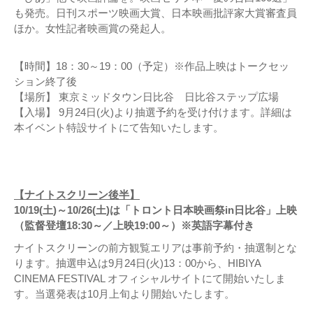
も発売。日刊スポーツ映画大賞、日本映画批評家大賞審査員
ほか。女性記者映画賞の発起人。
【時間】18：30～19：00（予定）※作品上映はトークセッ
ション終了後
【場所】 東京ミッドタウン日比谷 日比谷ステップ広場
【入場】 9月24日(火)より抽選予約を受け付けます。詳細は
本イベント特設サイトにて告知いたします。
【ナイトスクリーン後半】
10/19(土)～10/26(土)は「トロント日本映画祭in日比谷」上映
（監督登壇18:30～／上映19:00～）※英語字幕付き
ナイトスクリーンの前方観覧エリアは事前予約・抽選制とな
ります。抽選申込は9月24日(火)13：00から、HIBIYA
CINEMA FESTIVAL オフィシャルサイトにて開始いたしま
す。当選発表は10月上旬より開始いたします。