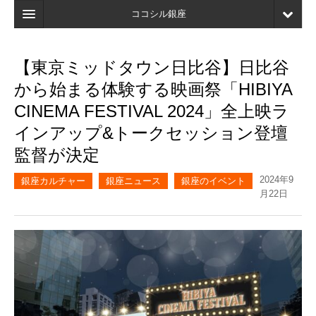
ココシル銀座
ホーム
【東京ミッドタウン日比谷】日比谷
検索
から始まる体験する映画祭「HIBIYA
店舗・施設最新情報
CINEMA FESTIVAL 2024」全上映ラ
インアップ&トークセッション登壇
口コミ
監督が決定
マイページ
2024年9
銀座カルチャー
銀座ニュース
銀座のイベント
ブックマーク
月22日