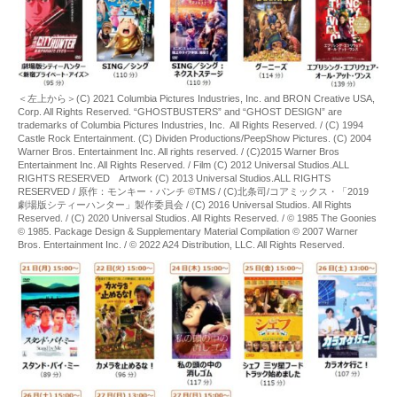
＜左上から＞(C) 2021 Columbia Pictures Industries, Inc. and BRON Creative USA,
Corp. All Rights Reserved. “GHOSTBUSTERS” and “GHOST DESIGN” are
trademarks of Columbia Pictures Industries, Inc. All Rights Reserved. / (C) 1994
Castle Rock Entertainment. (C) Dividen Productions/PeepShow Pictures. (C) 2004
Warner Bros. Entertainment Inc. All rights reserved. / (C)2015 Warner Bros
Entertainment Inc. All Rights Reserved. / Film (C) 2012 Universal Studios.ALL
RIGHTS RESERVED Artwork (C) 2013 Universal Studios.ALL RIGHTS
RESERVED / 原作：モンキー・パンチ ©TMS / (C)北条司/コアミックス・「2019
劇場版シティーハンター」製作委員会 / (C) 2016 Universal Studios. All Rights
Reserved. / (C) 2020 Universal Studios. All Rights Reserved. / © 1985 The Goonies
© 1985. Package Design & Supplementary Material Compilation © 2007 Warner
Bros. Entertainment Inc. / © 2022 A24 Distribution, LLC. All Rights Reserved.