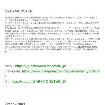
BABYMONSTER
Web：
https://yg-babymonster-official.jp/
Instagram:
https://www.instagram.com/babymonster_ygofficial
/
X：
https://x.com/_BABYMONSTER_JP
Creepy Nuts