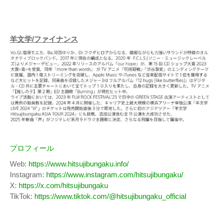
羊文学/ファイナンス
プロフィール
Web:
https://www.hitsujibungaku.info/
Instagram:
https://www.instagram.com/hitsujibungaku/
X:
https://x.com/hitsujibungaku
TikTok:
https://www.tiktok.com/@hitsujibungaku_official