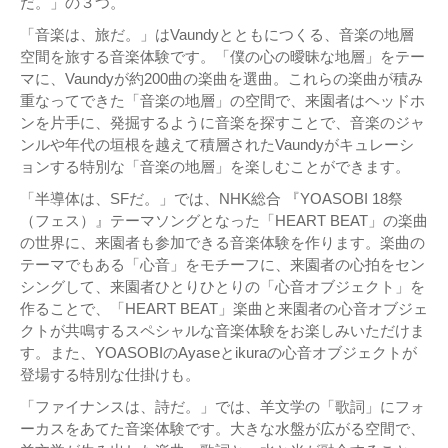
だ。」の３つ。
「音楽は、旅だ。」はVaundyとともにつくる、音楽の地層
空間を旅する音楽体験です。「僕の心の曖昧な地層」をテー
マに、Vaundyが約200曲の楽曲を選曲。これらの楽曲が積み
重なってできた「音楽の地層」の空間で、来園者はヘッドホ
ンを片手に、発掘するように音楽を探すことで、音楽のジャ
ンルや年代の垣根を越えて積層されたVaundyがキュレーシ
ョンする特別な「音楽の地層」を楽しむことができます。
「半導体は、SFだ。」では、NHK総合 『YOASOBI 18祭
（フェス）』テーマソングとなった「HEART BEAT」の楽曲
の世界に、来園者も参加できる音楽体験を作ります。楽曲の
テーマでもある「心音」をモチーフに、来園者の心拍をセン
シングして、来園者ひとりひとりの「心音オブジェクト」を
作ることで、「HEART BEAT」楽曲と来園者の心音オブジェ
クトが共鳴するスペシャルな音楽体験をお楽しみいただけま
す。また、YOASOBIのAyaseとikuraの心音オブジェクトが
登場する特別な仕掛けも。
「ファイナンスは、詩だ。」では、羊文学の「歌詞」にフォ
ーカスをあてた音楽体験です。大きな水盤が広がる空間で、