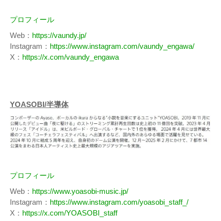
プロフィール
Web：
https://vaundy.jp/
Instagram：
https://www.instagram.com/vaundy_engawa/
X：
https://x.com/vaundy_engawa
YOASOBI/半導体
プロフィール
Web：
https://www.yoasobi-music.jp/
Instagram：
https://www.instagram.com/yoasobi_staff_/
X：
https://x.com/YOASOBI_staff