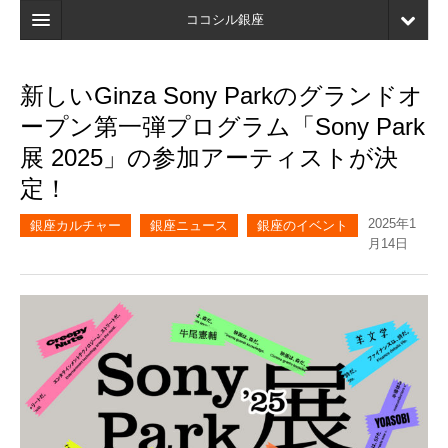
ココシル銀座
ホーム
新しいGinza Sony Parkのグランドオ
検索
ープン第一弾プログラム「Sony Park
店舗・施設最新情報
展 2025」の参加アーティストが決
定！
口コミ
2025年1
マイページ
銀座カルチャー
銀座ニュース
銀座のイベント
月14日
ブックマーク