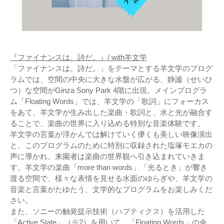
『ファイナンスは、詩だ。』/ with羊文学
「ファイナンスは。詩だ。」をテーマとする羊文学のプログ
ラムでは、空間の中央に大きな水盤が広がる、静謐（せいひ
つ）な空間がGinza Sony Park 4階に出現。メインプログラ
ム「Floating Words」では、羊文学の「歌詞」にフォーカス
をあて、羊文学が生み出した楽曲・歌詞と、水と光が融合す
ることで、楽曲の世界に入り込める特別な音楽体験です。
羊文学の言葉が浮かんでは解けていく儚くも美しい映像演出
と、このプログラムのために特別に収録された塩塚モエカの
声に導かれ、来園者は楽曲の世界観へ引き込まれていきま
す。羊文学の楽曲「more than words」「光るとき」が響き
渡る空間で、様々な表情を見せる水面のゆらぎや、羊文学の
音楽と言葉がたゆたう、文学的なプログラムをお楽しみくだ
さい。
また、ソニーの触覚提示技術（ハプティクス）を活用した
「Active Slate」（※2）を用いて、「Floating Words」の余