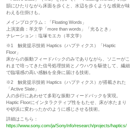
韻にひたりながら床面を歩くと、水辺を歩くような感覚が味
わえる仕掛けも。
メインプログラム：「Floating Words」
上演楽曲：羊文学「more than words」「光るとき」
ナレーション：塩塚モエカ（羊文学）
※1 触覚提示技術 Haptics（ハプティクス）「Haptic
Floor」
床からの振動フィードバックのみでありながら、ソニーがこ
れまで培ってきた信号処理技術とノウハウを駆使して、繊細
で臨場感の高い感触を全身に届ける技術。
※2 触覚提示技術 Haptics（ハプティクス）が搭載された
「Active Slate」
人の歩行にあわせて多彩な振動フィードバックを実現。
Haptic Floorにインタラクティブ性をもたせ、床が水たまり
や砂浜に変わったかのように感じさせる技術。
詳細はこちら：
https://www.sony.com/ja/SonyInfo/research/projects/haptics/