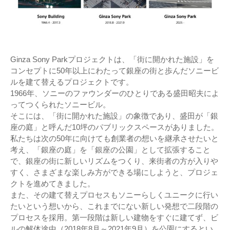
Ginza Sony Parkプロジェクトは、「街に開かれた施設」を
コンセプトに50年以上にわたって銀座の街と歩んだソニービ
ルを建て替えるプロジェクトです。
1966年、ソニーのファウンダーのひとりである盛田昭夫によ
ってつくられたソニービル。
そこには、「街に開かれた施設」の象徴であり、盛田が「銀
座の庭」と呼んだ10坪のパブリックスペースがありました。
私たちは次の50年に向けても創業者の想いを継承させたいと
考え、「銀座の庭」を「銀座の公園」として拡張すること
で、銀座の街に新しいリズムをつくり、来街者の方が入りや
すく、さまざまな楽しみ方ができる場にしようと、プロジェ
クトを進めてきました。
また、その建て替えプロセスもソニーらしくユニークに行い
たいという想いから、これまでにない新しい発想で二段階の
プロセスを採用。第一段階は新しい建物をすぐに建てず、ビ
ルの解体途中（2018年8月～2021年9月）を公園にするとい