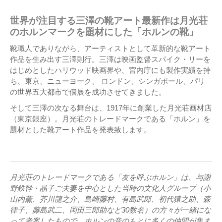
世界が注目する三澤の靴アート最新作は月光荘
のホルンマークを題材にした「ホルンの靴」
靴職人でありながら、アーティストとして革新的な靴アート
作品を生み出す三澤則行。三澤は映画監督スパイク・リーを
はじめとしたハリウッド映画界や、宮内庁にも製作実績を持
ち、東京、ニューヨーク、 ロンドン、シンガポール、パリ
の世界五大都市で個展を成功させてきました。
そして三澤の次なる舞台は、1917年に創業した月光荘画材店
（東京銀座）。月光荘のトレードマークである「ホルン」を
題材とした靴アート作品を発表致します。
月光荘のトレードマークである「友を呼ぶホルン」は、与謝
野鉄幹・晶子ご夫妻を中心とした当時の文化人グループ（小
山内薫、芥川龍之介、島崎藤村、有島武郎、初代猿之助、森
律子、藤島武二、岡田三郎助など30数名）の方々が一緒にな
って考案したもので、ホルンの音のもとに多くの仲間が集ま