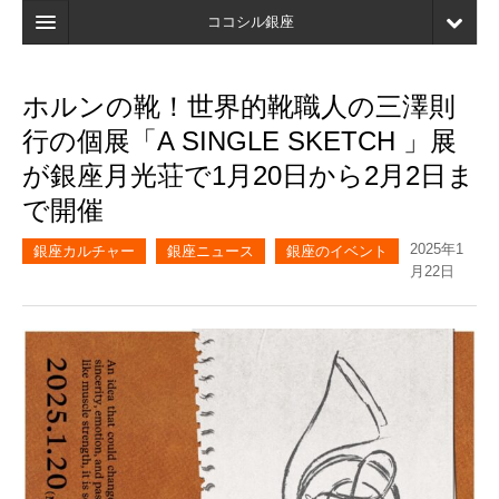
ココシル銀座
ホーム
ホルンの靴！世界的靴職人の三澤則
検索
行の個展「A SINGLE SKETCH 」展
店舗・施設最新情報
が銀座月光荘で1月20日から2月2日ま
で開催
口コミ
2025年1
マイページ
銀座カルチャー
銀座ニュース
銀座のイベント
月22日
ブックマーク