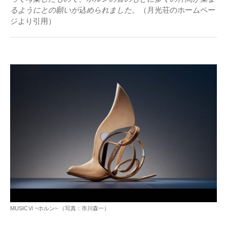
るようにとの願いが込められました。
（月光荘のホームペー
ジより引用）
MUSICⅥ ~ホルン~ （写真：市川森一）