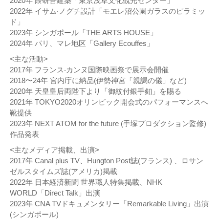
2020年 隈研吾建築「東京浅草文化観光センター」
2022年 イサム‧ノグチ設計「モエレ沼公園ガラスのピラミッ
ド」
2023年 シンガポール「THE ARTS HOUSE」
2024年 パリ、マレ地区「Gallery Ecouffes」
<主な活動>
2017年 フランス‧カンヌ国際映画祭で展示会開催
2018〜24年 宮内庁に納品(伊勢神宮「親謁の儀」など)
2020年 天皇皇后両陛下より「御紋付銀手釦」を賜る
2021年 TOKYO2020オリンピック開会式のパフォーマンスへ
靴提供
2023年 NEXT ATOM for the future (手塚プロダクション監修)
作品発表
<主なメディア掲載、出演>
2017年 Canal plus TV、Hungton Post誌(フランス) 、ロサン
ゼルスタイムズ誌(アメリカ)掲載
2022年 日本経済新聞 世界職人特集掲載、NHK
WORLD「Direct Talk」出演
2023年 CNA TVドキュメンタリー「Remarkable Living」出演
(シンガポール)