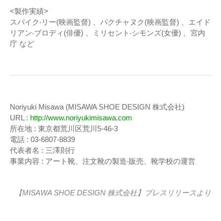
<製作実績>
スパイク‧リー(映画監督) 、パクチャヌク(映画監督) 、エイド
リアン‧ブロディ(俳優) 、ミリセント‧シモンズ(女優) 、宮内
庁 など
Noriyuki Misawa (MISAWA SHOE DESIGN 株式会社)
URL :
http://www.noriyukimisawa.com
所在地 : 東京都荒川区荒川5-46-3
電話 : 03-6807-8839
代表者名 : 三澤則行
事業内容 : アート靴、注文靴の製造‧販売、靴学校の運営
【MISAWA SHOE DESIGN 株式会社】
プレスリリース
より