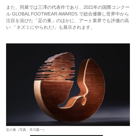
また、同展では三澤の代表作であり、2021年の国際コンクー
ル GLOBAL FOOTWEAR AWARDS で総合優勝し世界中から
注目を浴びた「足の巣」のほかに、アート業界でも評価の高
い 「ネズミにやられた!」も展示されます。
足の巣（写真：市川森一）