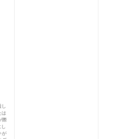
透し
たは
が際
にし
キが