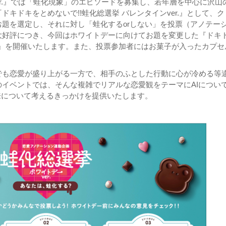
S ver.』では「蛙化現象」のエピソードを募集し、若年層を中心に沢山
キドキをとめないで!!蛙化総選挙 バレンタインver.』として、ク
題を選定し、それに対し「蛙化するorしない」を投票（アノテー
大好評につき、今回はホワイトデーに向けてお題を変更した『ドキ
er.』を開催いたします。また、投票参加者にはお菓子が入ったカプセ
でも恋愛が盛り上がる一方で、相手のふとした行動に心が冷める等
イベントでは、そんな複雑でリアルな恋愛観をテーマにAIについ
未来について考えるきっかけを提供いたします。