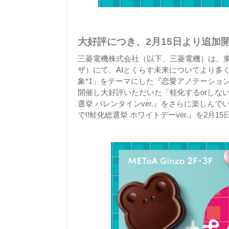
大好評につき、2月15日より追加
三菱電機株式会社（以下、三菱電機）は、東京
ザ）にて、AIとくらす未来についてより多
象*1」をテーマにした『恋愛アノテーション
開催し大好評いただいた「蛙化するorしな
選挙 バレンタインver.』をさらに楽し
で!!蛙化総選挙 ホワイトデーver.』を2月