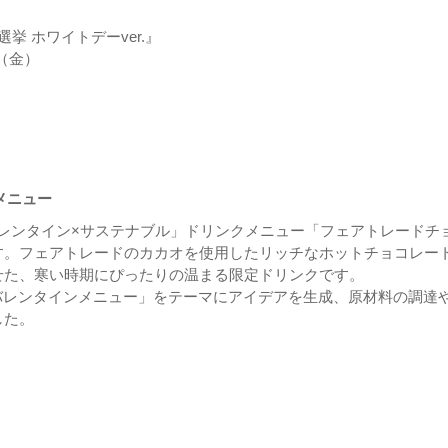
挙 ホワイトデーver.』
日（金）
メニュー
「バレンタイン×サステナブル」ドリンクメニュー「フェアトレードチ
す。フェアトレードのカカオを使用したリッチなホットチョコレー
せた、寒い時期にぴったりの温まる限定ドリンクです。
バレンタインメニュー」をテーマにアイデアを生成、原材料の調達
した。