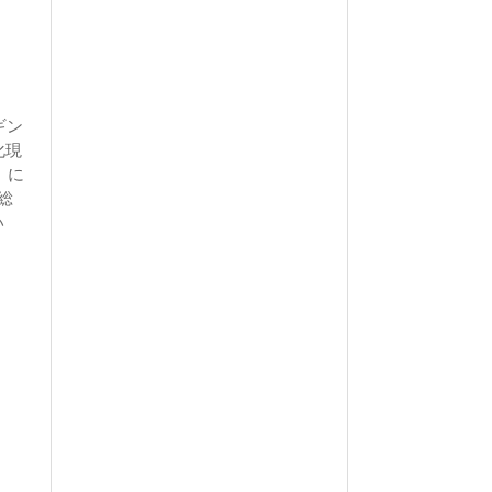
ギン
化現
）に
総
い