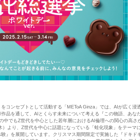
ンセプトとして活動する「METoA Ginza」では、AIが広く浸
作品を通して、AIとくらす未来について考える『この物語、あな
者の中でもZ世代を中心とした若年層におけるAI倫理への関心の高さ
日（木）より、Z世代を中心に話題になっている「蛙化現象」をテーマ
体験』を展開しています。クリスマス期間限定で実施した『ドキド