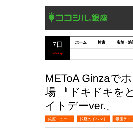
ホーム
検索
店舗・施
7日
NEW!
METoA Ginz
場 『ドキドキをと
イトデーver.』
銀座ニュース
銀座のイベント
銀座ライ