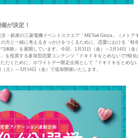
開催が決定！
・銀座の三菱電機イベントスクエア「METoA Ginza」（メトア
くの方と一緒に考えるきっかけをつくるために、恋愛における「蛙
*2体験』を展開しています。今回、1月31日（金）～2月14日（金
い」を投票する参加型恋愛コンテンツ『ドキドキをとめないで!!蛙化
んでいただくために、ホワイトデー限定企画として『ドキドキをとめな
15日（土）～3月14日（金）で追加開催いたします。