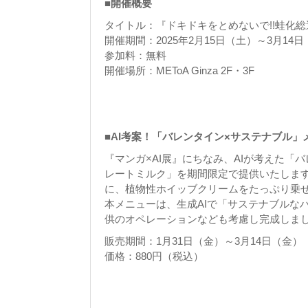
■開催概要
タイトル：『ドキドキをとめないで!!蛙化総選
開催期間：2025年2月15日（土）～3月14
参加料：無料
開催場所：METoA Ginza 2F・3F
■AI考案！「バレンタイン×サステナブル」
『マンガ×AI展』にちなみ、AIが考えた
レートミルク」を期間限定で提供いたしま
に、植物性ホイッブクリームをたっぷり乗
本メニューは、生成AIで「サステナブルな
供のオペレーションなども考慮し完成しま
販売期間：1月31日（金）～3月14日（金）
価格：880円（税込）