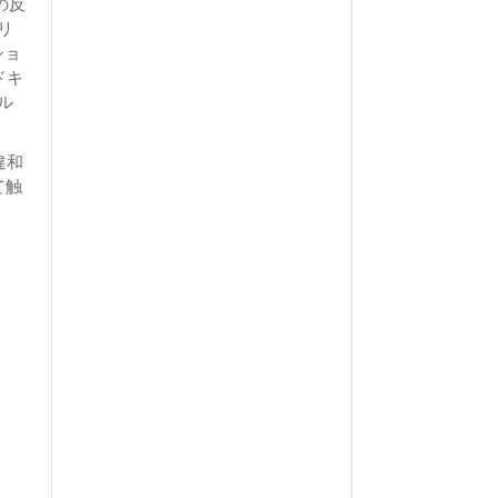
の反
リ
ショ
ドキ
ル
違和
て触