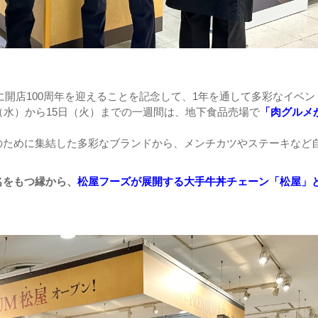
日に開店100周年を迎えることを記念して、1年を通して多彩なイベン
（水）から15日（火）までの一週間は、地下食品売場で
「肉グルメ
のために集結した多彩なブランドから、メンチカツやステーキなど
）
名をもつ縁から、
松屋フーズが展開する大手牛丼チェーン「松屋」