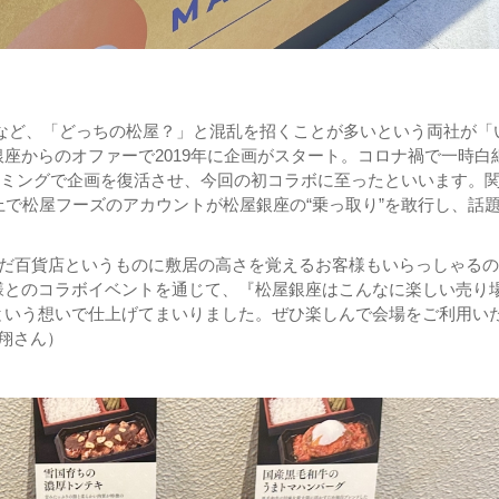
など、「どっちの松屋？」と混乱を招くことが多いという両社が「
座からのオファーで2019年に企画がスタート。コロナ禍で一時白
タイミングで企画を復活させ、今回の初コラボに至ったといいます。
上で松屋フーズのアカウントが松屋銀座の“乗っ取り”を敢行し、話
まだ百貨店というものに敷居の高さを覚えるお客様もいらっしゃる
様とのコラボイベントを通じて、『松屋銀座はこんなに楽しい売り
という想いで仕上げてまいりました。ぜひ楽しんで会場をご利用い
中翔さん）