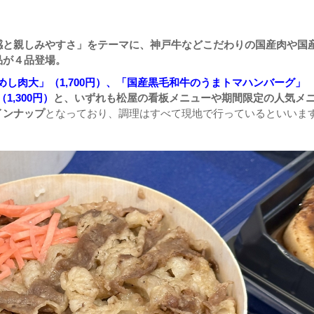
感と親しみやすさ」をテーマに、神戸牛などこだわりの国産肉や国
品が４品登場。
牛めし肉大」（1,700円）、「国産黒毛和牛のうまトマハンバーグ」
1,300円）
と、いずれも松屋の看板メニューや期間限定の人気メ
インナップ
となっており、調理はすべて現地で行っているといいま