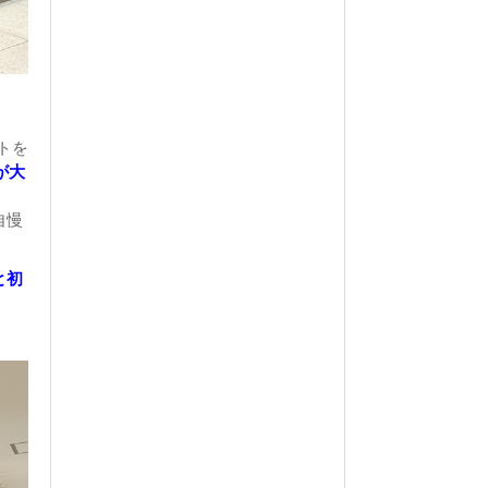
トを
が大
自慢
と初