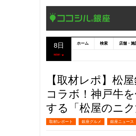
ホーム
検索
店舗・施
8日
NEW!
【取材レポ】松屋
コラボ！神戸牛を
する「松屋のニク活 
取材レポート
銀座グルメ
銀座ニュース