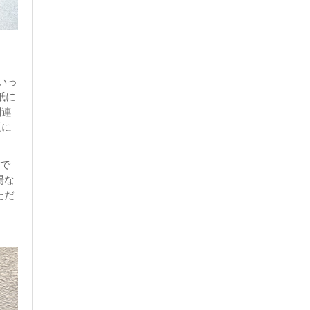
いっ
紙に
関連
題に
ので
場な
ただ