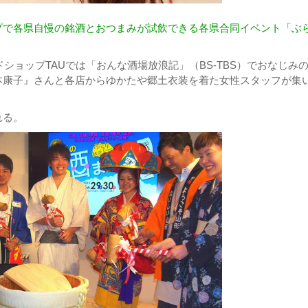
プで各県自慢の銘酒とおつまみが試飲できる各県合同イベント「ぶ
。
ドショップTAUでは「おんな酒場放浪記」（BS-TBS）でおなじみ
本康子』さんと各店からゆかたや郷土衣装を着た女性スタッフが集
れる。