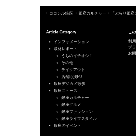
ココシル銀座
銀座カルチャー
「ぶらり銀座
Article Category
この
利用
インフォメーション
プ
取材レポート
お問
うちのイチオシ！
その他
テイクアウト
店舗応援PJ
銀座デジカメ散歩
銀座ニュース
銀座カルチャー
銀座グルメ
銀座ファッション
銀座ライフスタイル
銀座のイベント