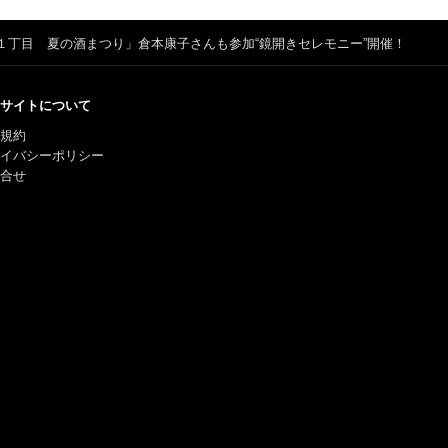
１丁目 夏の酒まつり」倉本康子さんも参加“鏡開きセレモニー”開催！
サイトについて
規約
ライバシーポリシー
合せ