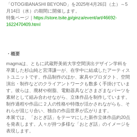
「OTOGIBANASHI BEYOND」を2025年4月26日（土）～5
月14日（水）の期間に開催します。
特集ページ｜
https://store.tsite.jp/ginza/event/art/46692-
1622470409.html
・概要
magmaは、ともに武蔵野美術大学空間演出デザイン学科を
卒業した杉山純と宮澤謙一が、在学中に結成したアーティス
トユニットです。作品制作のほか、家具やプロダクト、空間
演出・制作などのクライアントワークも数多く手掛けていま
す。彼らは、廃材や樹脂、電動器具などさまざまなパーツを
素材として組み合わせながら、立体作品を制作しています。
制作過程や作品に２人の性格や特徴が活かされながらも、そ
れらが混じり合い、独自の作品世界が広がります。
本展では、「おとぎ話」をテーマにした新作立体作品約20点
を発表します。人々が持つ多様な「おとぎ話」のイメージを
表現します。