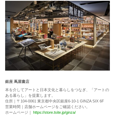
銀座 蔦屋書店
本を介してアートと⽇本⽂化と暮らしをつなぎ、「アートの
ある暮らし」を提案します。
住所｜〒104-0061 東京都中央区銀座6-10-1 GINZA SIX 6F
営業時間｜店舗ホームページをご確認ください。
ホームページ｜
https://store.tsite.jp/ginza/