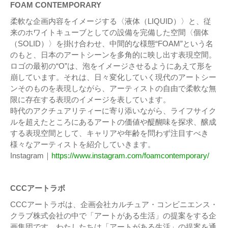
FOAM CONTEMPORARY
柔軟な企画内容をイメージする〈液体（LIQUID）〉と、従
来のホワイトキューブとしての設備を完備した空間〈個体
（SOLID）〉を掛け合わせ、中間的な様態“FOAM”という名
のもと、⽇本のアートシーンを多⾓的に映し出す表現空間。
ロゴの最初の“O”は、泡をイメージさせるようにあえて形を
崩しています。それは、⽇々変化していく現代のアートシー
ンそのものを表現しながら、アーティストの⾃由で柔軟な無
限に存在する表現のイメージを表しています。
時代のアクチュアリティーに寄り添いながら、ライフサイク
ルを超えたところにあるアートの価値や醍醐味を探求、醸成
する表現空間として、キャリアや年齢を問わず注⽬すべき
様々なアーティストを紹介していきます。
Instagram｜
https://www.instagram.com/foamcontemporary/
CCCアートラボ
CCCアートラボは、企画会社カルチュア・コンビニエンス・
クラブ株式会社の中で「アートがある生活」の提案をする企
画集団です。わたしたちは「アートがある生活」の提案を通