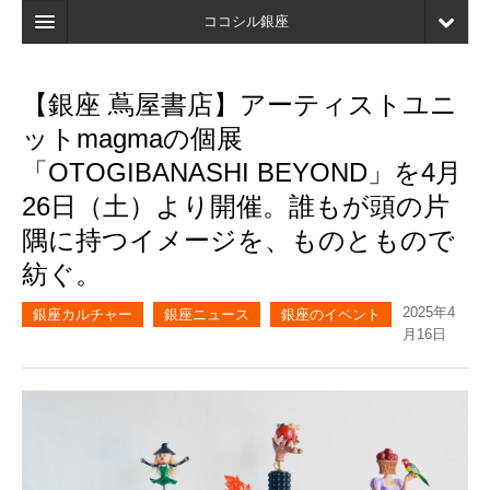
ココシル銀座
ホーム
【銀座 蔦屋書店】アーティストユニ
検索
ットmagmaの個展
店舗・施設最新情報
「OTOGIBANASHI BEYOND」を4月
26日（土）より開催。誰もが頭の片
口コミ
隅に持つイメージを、ものともので
マイページ
紡ぐ。
ブックマーク
2025年4
銀座カルチャー
銀座ニュース
銀座のイベント
月16日