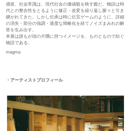
感覚、社会常識は、現代社会の価値観を映す鑑だ。物語は時
代との整合性をとるように修正・改変を繰り返し脈々と引き
継がれてきた。しかし伝承は時に伝言ゲームのように、詳細
の消失・部分の強調・過度な簡略化を経てノイズまみれの解
答を生み出す。
本展は誰もが頭の片隅に持つイメージを、ものともので紡ぐ
物語である。
magma
・アーティストプロフィール