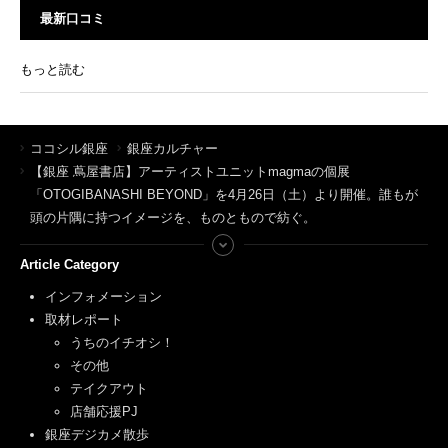
最新口コミ
もっと読む
ココシル銀座
銀座カルチャー
【銀座 蔦屋書店】アーティストユニットmagmaの個展
「OTOGIBANASHI BEYOND」を4月26日（土）より開催。誰もが
頭の片隅に持つイメージを、ものともので紡ぐ。
Article Category
インフォメーション
取材レポート
うちのイチオシ！
その他
テイクアウト
店舗応援PJ
銀座デジカメ散歩