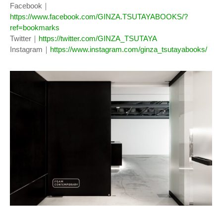
Facebook｜
https://www.facebook.com/GINZA.TSUTAYABOOKS/?
ref=bookmarks
Twitter｜
https://twitter.com/GINZA_TSUTAYA
Instagram｜
https://www.instagram.com/ginza_tsutayabooks/