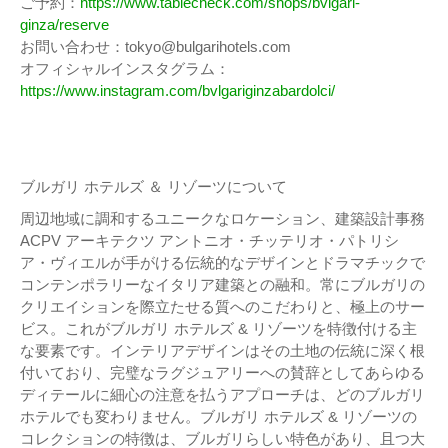
ご予約：
https://www.tablecheck.com/shops/bvlgari-
ginza/reserve
お問い合わせ：tokyo@bulgarihotels.com
オフィシャルインスタグラム：
https://www.instagram.com/bvlgariginzabardolci/
ブルガリ ホテルズ ＆ リゾーツについて
周辺地域に調和するユニークなロケーション、建築設計事務
ACPV アーキテクツ アントニオ・チッテリオ・パトリシ
ア・ヴィエルが手がける伝統的なデザインとドラマチックで
コンテンポラリーなイタリア建築との融和。常にブルガリの
クリエイションを際立たせる質へのこだわりと、極上のサー
ビス。これがブルガリ ホテルズ & リゾーツを特徴付ける主
な要素です。インテリアデザインはその土地の伝統に深く根
付いており、完璧なラグジュアリーへの賛辞としてあらゆる
ディテールに細心の注意を払うアプローチは、どのブルガリ
ホテルでも変わりません。ブルガリ ホテルズ & リゾーツの
コレクションの特徴は、ブルガリらしい特色があり、且つ大