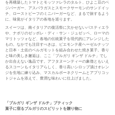
を再構築したトマトとモッツァレラのタルト、ひよこ豆のベ
ジバーガー、アスパラガスとスモークサーモンのサンドイッ
チ、ローストビーフのミニバーガーなど、まるで旅するよう
に、味覚がイタリアの各地を巡ります。
スイーツは、南イタリアの復活祭に欠かせないパスティエラ
や、ナポリのゼッポレ・ディ・サン・ジュゼッペ、ローマの
マリトッツォなど、各地の伝統菓子を現代的にアレンジした
もの。なかでも注目すべきは、ピエモンテ産ヘーゼルナッツ
と日本・土佐のベルガモットを組み合わせた焼き菓子。香り
と味の美しき邂逅は、ここ「ブルガリ ギンザ ドルチ」でし
か出合えない逸品です。アフタヌーンティーの象徴ともいえ
るスコーンもイタリアらしく、香り高いシロップ漬けオレン
ジを生地に練り込み、マスカルポーネクリームとアプリコッ
トジャムを添えて、豊潤な味わいに仕上げました。
「ブルガリ ギンザ ドルチ」ブティック
菓子に宿るブルガリのスピリットを贈り物に