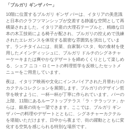
「ブルガリ ギンザ バー」
10階に位置するブルガリ ギンザ バーは、イタリアの美意識
と日本のクラフツマンシップが交差する静謐な空間として再
構築されました。イタリア産の大理石テーブルと、精緻な日
本の木工技術による椅子が配され、ブルガリの控えめで洗練
されたエレガンスを体現する親密な雰囲気を演出していま
す。ランチタイムには、前菜、自家製パスタ、旬の食材を使
用したメインディッシュに、ブルガリ ドルチのシグネチャ
ーケーキまたは爽やかなデザートを締めくくりとして楽しめ
る、シェフ ニコ・ロミートの料理哲学を反映したセットメ
ニューをご用意しています。
夜は、イタリア映画や文化にインスパイアされた月替わりの
カクテルコレクションを展開します。ブルガリのデザイン哲
学を映すように、一杯一杯が丁寧に作られています。バーの
上階、11階にあるルーフトップテラス「ラ・テラッツァ」か
らは、銀座の街を一望できます。ここでは、ブルガリ ギン
ザ バーの料理やデザートとともに、シグネチャーカクテル
を堪能いただけます。日中から夜まで、街の躍動とともに変
化する空気を感じられる特別な場所です。