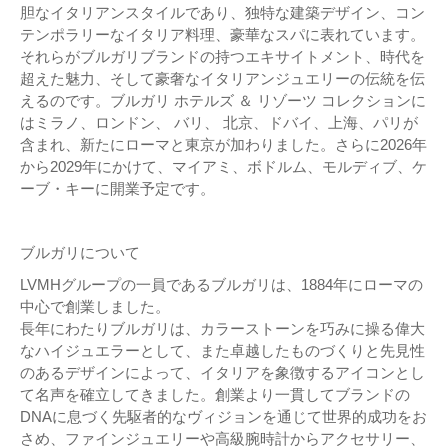
胆なイタリアンスタイルであり、独特な建築デザイン、コン
テンポラリーなイタリア料理、豪華なスパに表れています。
それらがブルガリブランドの持つエキサイトメント、時代を
超えた魅力、そして豪奢なイタリアンジュエリーの伝統を伝
えるのです。ブルガリ ホテルズ ＆ リゾーツ コレクションに
はミラノ、ロンドン、 バリ、 北京、ドバイ、上海、パリが
含まれ、新たにローマと東京が加わりました。さらに2026年
から2029年にかけて、マイアミ、ボドルム、モルディブ、ケ
ーブ・キーに開業予定です。
ブルガリについて
LVMHグループの一員であるブルガリは、1884年にローマの
中心で創業しました。
長年にわたりブルガリは、カラーストーンを巧みに操る偉大
なハイジュエラーとして、また卓越したものづくりと先見性
のあるデザインによって、イタリアを象徴するアイコンとし
て名声を確立してきました。創業より一貫してブランドの
DNAに息づく先駆者的なヴィジョンを通じて世界的成功をお
さめ、ファインジュエリーや高級腕時計からアクセサリー、