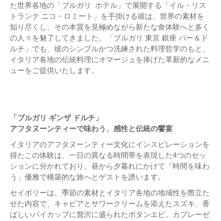
た世界各地の「ブルガリ ホテル」で展開する「イル・リス
トランテ ニコ・ロミート」を手掛ける彼は、世界の素材を
知り尽くし、その本質を見極めながら新たな食体験へと多く
の人々を魅了してきました。「ブルガリ 東京 銀座 バー＆ド
ルチ」でも、彼のシンプルかつ洗練された料理哲学のもと、
イタリア各地の伝統料理にオマージュを捧げた革新的なメニ
ューをご提供いたします。
「ブルガリ ギンザ ドルチ」
アフタヌーンティーで味わう、感性と伝統の饗宴
イタリアのアフタヌーンティー文化にインスピレーションを
得たこの体験は、一日の異なる時間帯を表現した4つのセッ
ションに分かれており、昼から夕暮れにかけて「時間を味わ
う」優雅で構築的な旅へとゲストを誘います。
セイボリーは、季節の素材とイタリア各地の地域性を際立た
せた内容で、キャビアとサワークリームを添えたスズキ、香
ばしいパイカップに贅沢に盛られたボタンエビ。カプレーゼ