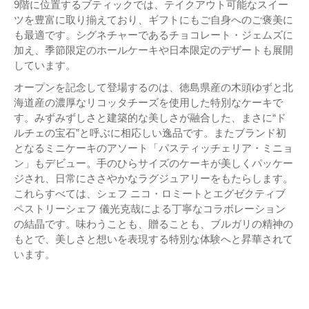
9階に位置するブティックでは、テイクアウト可能なスイー
ツを豊富に取り揃えており、ギフトにもご自身へのご褒美に
も最適です。シグネチャーであるチョコレート・ジェムズに
加え、季節限定のホールケーキや日本限定のデザートも展開
しています。
オープンを記念して登場するのは、徳島県産の木頭ゆずと北
海道産の濃厚なリコッタチーズを使用した特別なケーキで
す。みずみずしさと建築的な美しさが融合した、まさに“ド
ルチェの宝石”と呼ぶに相応しい逸品です。またブランド初
となるミニケーキのアソート「パスティッチェリア・ミニョ
ン」もデビュー。手のひらサイズのケーキが美しくパッケー
ジされ、日常にささやかなラグジュアリーをもたらします。
これらすべては、シェフ ニコ・ロミートとエグゼクティブ
ペストリーシェフ 儀光克哉による丁寧なコラボレーション
の結晶です。味わうことも、贈ることも、ブルガリの精神の
もとで、美しさと想いを表現する特別な体験へと昇華されて
います。