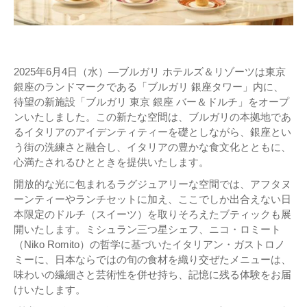
2025年6月4日（水）―ブルガリ ホテルズ＆リゾーツは東京
銀座のランドマークである「ブルガリ 銀座タワー」内に、
待望の新施設「ブルガリ 東京 銀座 バー＆ドルチ」をオープ
ンいたしました。この新たな空間は、ブルガリの本拠地であ
るイタリアのアイデンティティーを礎としながら、銀座とい
う街の洗練さと融合し、イタリアの豊かな食文化とともに、
心満たされるひとときを提供いたします。
開放的な光に包まれるラグジュアリーな空間では、アフタヌ
ーンティーやランチセットに加え、ここでしか出合えない日
本限定のドルチ（スイーツ）を取りそろえたブティックも展
開いたします。ミシュラン三つ星シェフ、ニコ・ロミート
（Niko Romito）の哲学に基づいたイタリアン・ガストロノ
ミーに、日本ならではの旬の食材を織り交ぜたメニューは、
味わいの繊細さと芸術性を併せ持ち、記憶に残る体験をお届
けいたします。