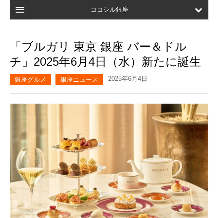
ココシル銀座
ホーム
「ブルガリ 東京 銀座 バー＆ドル
検索
チ」2025年6月4日（水）新たに誕生
店舗・施設最新情報
2025年6月4日
銀座グルメ
銀座ニュース
口コミ
マイページ
ブックマーク