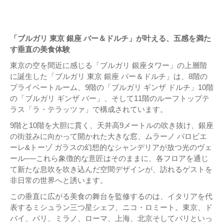
「ブルガリ 東京 銀座 バー＆ドルチ」が叶える、五感を満た
す垂直の美食体験
東京の空を間近に感じる「ブルガリ 銀座タワー」の上層階
に誕生した「ブルガリ 東京 銀座 バー＆ドルチ」は、8階の
プライベートルーム、9階の「ブルガリ ギンザ ドルチ」10階
の「ブルガリ ギンザ バー」、そして11階のルーフトップテ
ラス「ラ・テラッツァ」で構成されています。
9階と10階を大胆に貫く、天井高9メートルの吹き抜け、銀座
の街並みに向かって開かれた大きな窓、ムラーノ バロビエ
ーレ&トーゾ ガラスの幻想的なシャンデリアが放つ光のヴェ
ール──これら象徴的な意匠はそのままに、各フロアを通じ
て新たな息吹を吹き込んだ空間デザインが、訪れるゲストを
非日常の世界へと誘います。
この垂直に広がる美食の舞台を監修するのは、イタリアを代
表するミシュラン三つ星シェフ、ニコ・ロミート。東京、ド
バイ、パリ、ミラノ、ローマ、上海、北京そしてバリといっ