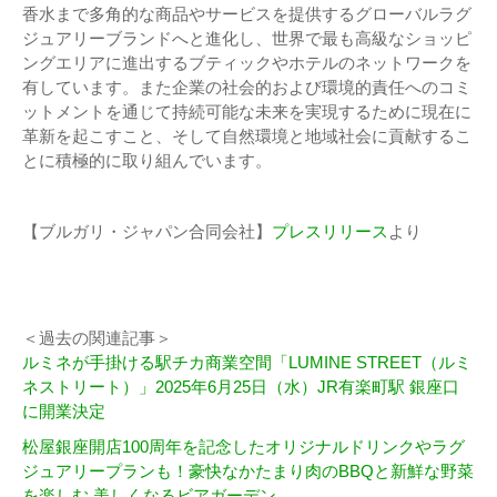
香水まで多角的な商品やサービスを提供するグローバルラグ
ジュアリーブランドへと進化し、世界で最も高級なショッピ
ングエリアに進出するブティックやホテルのネットワークを
有しています。また企業の社会的および環境的責任へのコミ
ットメントを通じて持続可能な未来を実現するために現在に
革新を起こすこと、そして自然環境と地域社会に貢献するこ
とに積極的に取り組んでいます。
【ブルガリ・ジャパン合同会社】
プレスリリース
より
＜過去の関連記事＞
ルミネが手掛ける駅チカ商業空間「LUMINE STREET（ルミ
ネストリート）」2025年6月25日（水）JR有楽町駅 銀座口
に開業決定
松屋銀座開店100周年を記念したオリジナルドリンクやラグ
ジュアリープランも！豪快なかたまり肉のBBQと新鮮な野菜
を楽しむ 美しくなるビアガーデン