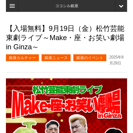
ココシル銀座
ホーム
【入場無料】9月19日（金）松竹芸能
検索
東劇ライブ～Make・座・お笑い劇場
店舗・施設最新情報
in Ginza～
口コミ
2025年8
銀座カルチャー
銀座ニュース
銀座のイベント
月29日
マイページ
ブックマーク