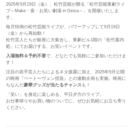
2025年9月19日（金）、松竹芸能が贈る「松竹芸能東劇ライ
ブ～Make・座・お笑い劇場 in Ginza～」を開催いたしま
す。
毎月恒例の松竹芸能ライブが、パワーアップして9月19日
（金）から再始動！
松竹芸人たちが銀座に大集合し、東劇ビル1階の「松竹案内
処」にてお届けする、お笑いイベントです。
入場無料＆予約不要
で、どなたでも気軽にご参加いただけま
す！
注目の若手芸人たちによるネタ披露に加え、2025年9月公開
の映画『ベートーヴェン捏造』との連動企画も実施。映画に
ちなんだ
豪華グッズが当たるチャンス
も！
「笑い」を身近に楽しめる、平日夕方のライブ。
お仕事帰りやお買い物のついでに、ぜひお気軽にお立ち寄り
ください。