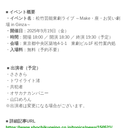
■ イベント概要
・イベント名
：松竹芸能東劇ライブ ～Make・座・お笑い劇
場 in Ginza～
・開催日
：2025年9月19日（金）
・
時間
：開場 18:00 ／ 開演 18:30 ／ 終演 19:30（予定）
・
会場
：東京都中央区築地4-1-1 東劇ビル1F 松竹案内処
・
入場料
：無料（予約不要）
■ 出演者（予定）
・ささきら
・トワイライト渚
・共犯者
・オサカナカンパニー
・山口めろん
※出演者は変更になる場合がございます。
■ 詳細記事URL
https://www.shochikugeino.co.jp/topics/news/150521/