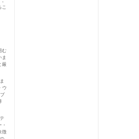
す。
るこ
囲む
いま
と厳
ま
・ウ
シブ
導
テ
ー・
象徴
の