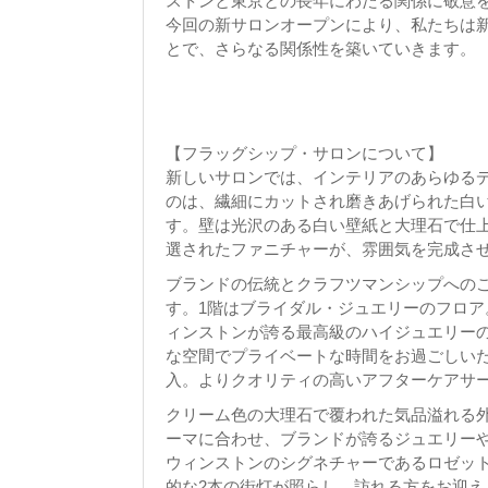
ストンと東京との長年にわたる関係に敬意
今回の新サロンオープンにより、私たちは
とで、さらなる関係性を築いていきます。
【フラッグシップ・サロンについて】
新しいサロンでは、インテリアのあらゆる
のは、繊細にカットされ磨きあげられた白
す。壁は光沢のある白い壁紙と大理石で仕
選されたファニチャーが、雰囲気を完成さ
ブランドの伝統とクラフツマンシップへの
す。1階はブライダル・ジュエリーのフロア
ィンストンが誇る最高級のハイジュエリーの
な空間でプライベートな時間をお過ごしい
入。よりクオリティの高いアフターケアサ
クリーム色の大理石で覆われた気品溢れる
ーマに合わせ、ブランドが誇るジュエリー
ウィンストンのシグネチャーであるロゼッ
的な2本の街灯が照らし、訪れる方をお迎