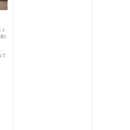
スト
金)
り、
れて