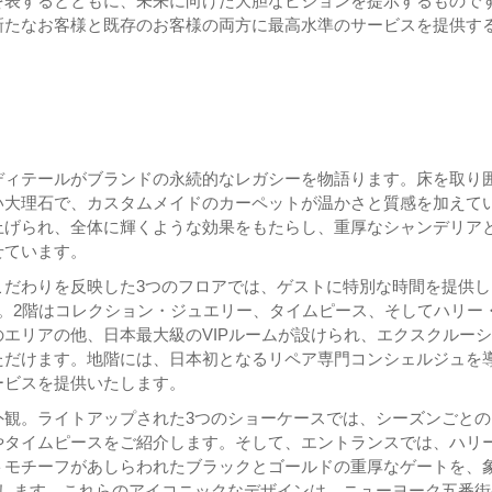
を表するとともに、未来に向けた大胆なビジョンを提示するもので
新たなお客様と既存のお客様の両方に最高水準のサービスを提供す
ディテールがブランドの永続的なレガシーを物語ります。床を取り
い大理石で、カスタムメイドのカーペットが温かさと質感を加えて
上げられ、全体に輝くような効果をもたらし、重厚なシャンデリア
せています。
こだわりを反映した3つのフロアでは、ゲストに特別な時間を提供し
。2階はコレクション・ジュエリー、タイムピース、そしてハリー
エリアの他、日本最大級のVIPルームが設けられ、エクスクルー
ただけます。地階には、日本初となるリペア専門コンシェルジュを
ービスを提供いたします。
外観。ライトアップされた3つのショーケースでは、シーズンごとの
やタイムピースをご紹介します。そして、エントランスでは、ハリ
トモチーフがあしらわれたブラックとゴールドの重厚なゲートを、
えします。これらのアイコニックなデザインは、ニューヨーク五番街