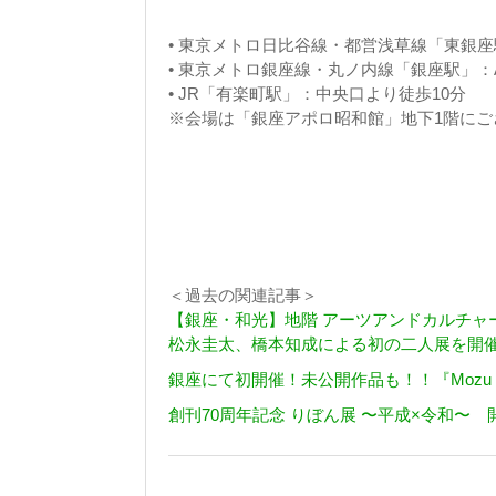
• 東京メトロ日比谷線・都営浅草線「東銀座
• 東京メトロ銀座線・丸ノ内線「銀座駅」：
• JR「有楽町駅」：中央口より徒歩10分
※会場は「銀座アポロ昭和館」地下1階にご
＜過去の関連記事＞
【銀座・和光】地階 アーツアンドカルチャーにて「T
松永圭太、橋本知成による初の二人展を開
銀座にて初開催！未公開作品も！！『Mozu
創刊70周年記念 りぼん展 〜平成×令和〜