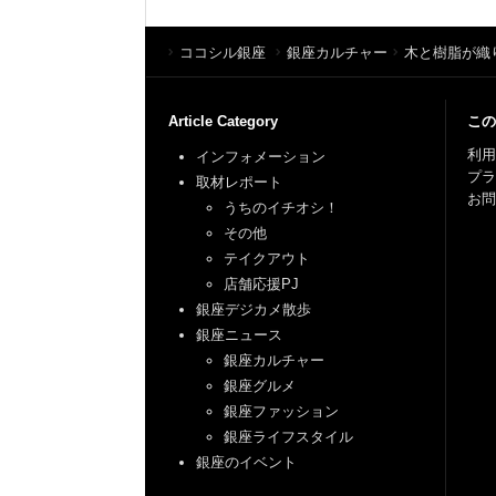
ココシル銀座
銀座カルチャー
木と樹脂が織
Article Category
この
利用
インフォメーション
プ
取材レポート
お問
うちのイチオシ！
その他
テイクアウト
店舗応援PJ
銀座デジカメ散歩
銀座ニュース
銀座カルチャー
銀座グルメ
銀座ファッション
銀座ライフスタイル
銀座のイベント