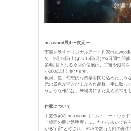
m.a.wood展4 〜次元〜
宇宙を映すオリジナルアート作家m.a.woodの
て、9月13日(土)より15日(月)の3日間で開
第4回目となる今回の個展は、宇宙や銀河を
が200点以上並びます。
銀河、星、幻想的な風景を閉じ込めたよう
元の景色が浮かび上がる作品群。手に取っ
うような作品は、来場者にまだ見ぬ至福を
作家について
工芸作家の m.a.wood（エム・エー・
「鏡面の艶と透明度」にこだわり抜いて造
がる宇宙”と称され、SNSで数百万回の再