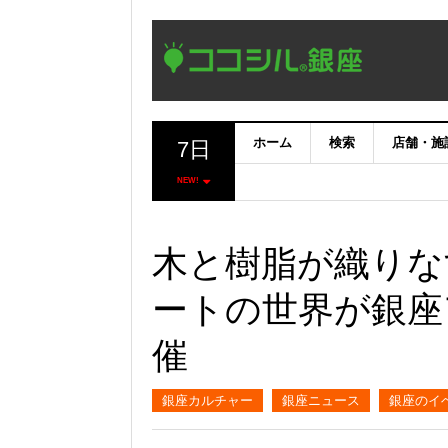
ホーム
検索
店舗・施
7日
NEW!
木と樹脂が織りな
ートの世界が銀座
催
銀座カルチャー
銀座ニュース
銀座のイ