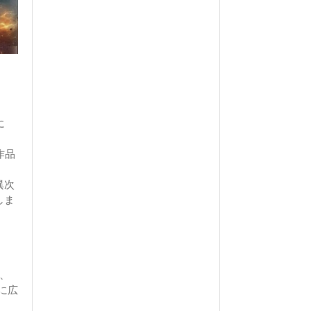
に
作品
異次
しま
せ、
に広