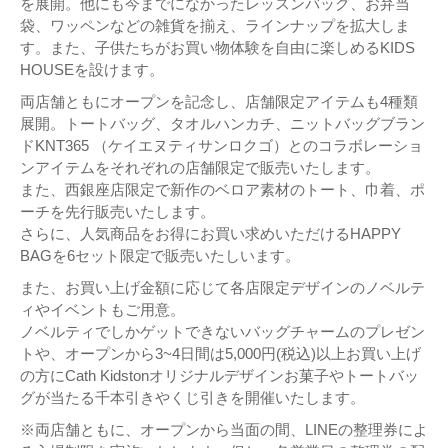
を展開。他にも今までになかったレッスンバッグ、お弁当
袋、ワッペンなどの雑貨を揃え、ラインナップを拡大しま
す。また、子供たちがお買い物体験を自由に楽しめるKIDS
HOUSEを設けます。
両店舗ともにオープンを記念し、店舗限定アイテムも4種類
展開。トートバッグ、タオルハンカチ、ニットバッグブラン
ドKNT365 （ケイエヌティサンロクゴ）とのコラボレーショ
ンアイテムをそれぞれの店舗限定で販売いたします。
また、西銀座店限定で新作のベロア素材のトート、巾着、ポ
ーチを先行販売いたします。
さらに、人気商品をお得にお買い求めいただけるHAPPY
BAGを6セット限定で販売いたしいます。
また、お買い上げ金額に応じて各店限定デザインのノベルテ
ィやイベントもご用意。
ノベルティでしかゲットできないバッグチャームのプレゼン
トや、オープンから3~4日間は5,000円(税込)以上お買い上げ
の方にCath Kidstonオリジナルデザインお菓子やトートバッ
グが当たる千本引きやくじ引きを開催いたします。
※両店舗ともに、オープンから当面の間、LINEの整理券によ