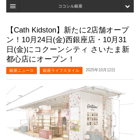
ココシル銀座
ホーム
【Cath Kidston】新たに2店舗オープ
検索
ン！10月24日(金)西銀座店・10月31
店舗・施設最新情報
日(金)にコクーンシティ さいたま新
都心店にオープン！
口コミ
2025年10月12日
マイページ
銀座ニュース
銀座ライフスタイル
ブックマーク