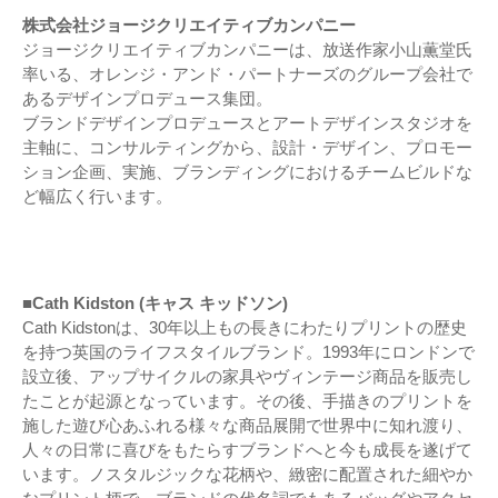
株式会社ジョージクリエイティブカンパニー
ジョージクリエイティブカンパニーは、放送作家小山薫堂氏
率いる、オレンジ・アンド・パートナーズのグループ会社で
あるデザインプロデュース集団。
ブランドデザインプロデュースとアートデザインスタジオを
主軸に、コンサルティングから、設計・デザイン、プロモー
ション企画、実施、ブランディングにおけるチームビルドな
ど幅広く行います。
■Cath Kidston (キャス キッドソン)
Cath Kidstonは、30年以上もの長きにわたりプリントの歴史
を持つ英国のライフスタイルブランド。1993年にロンドンで
設立後、アップサイクルの家具やヴィンテージ商品を販売し
たことが起源となっています。その後、手描きのプリントを
施した遊び心あふれる様々な商品展開で世界中に知れ渡り、
人々の日常に喜びをもたらすブランドへと今も成長を遂げて
います。ノスタルジックな花柄や、緻密に配置された細やか