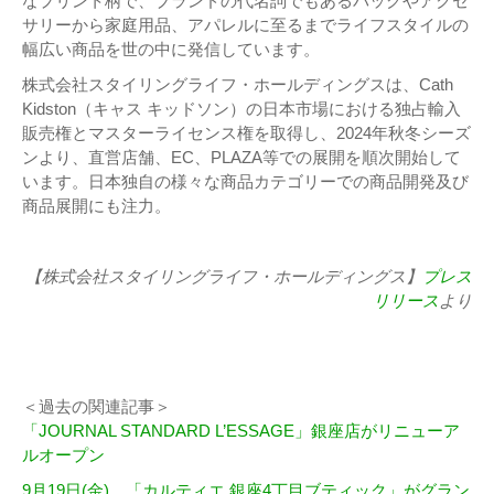
なプリント柄で、ブランドの代名詞でもあるバッグやアクセ
サリーから家庭用品、アパレルに至るまでライフスタイルの
幅広い商品を世の中に発信しています。
株式会社スタイリングライフ・ホールディングスは、Cath
Kidston（キャス キッドソン）の日本市場における独占輸入
販売権とマスターライセンス権を取得し、2024年秋冬シーズ
ンより、直営店舗、EC、PLAZA等での展開を順次開始して
います。日本独自の様々な商品カテゴリーでの商品開発及び
商品展開にも注力。
【株式会社スタイリングライフ・ホールディングス】
プレス
リリース
より
＜過去の関連記事＞
「JOURNAL STANDARD L’ESSAGE」銀座店がリニューア
ルオープン
9月19日(金)、「カルティエ 銀座4丁目ブティック」がグラン