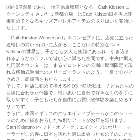
国内6店舗目であり、埼玉県旗艦店となる「Cath Kidston コ
クーンシティ さいたま新都心店」はCath Kidston日本再上陸
後初めてとなるキッズアパレルアイテムの取り扱いを開始い
たします。
「Cath Kidston Wonderland」をコンセプトに、店先に立った
途端目の前いっぱいに広がる、ここだけの特別なCath
Kidstonの世界は、子どもも大人も笑顔にあふれ、引き込ま
れるようなカラフルで遊び心に満ちた空間です。中央に据え
た円形カウンターは、まるでロンドンの公園に期間限定で現
れる移動式遊園地のメリーゴーランドのよう。一目で心がと
きめき、高揚感をもたらします。
そして、同店に初めて構えるKIDS HOUSEは、子どもたちの
目線に合わせた什器で、思い思いに自分で好きなものを手に
取りやすく、子どもたちが自由にお買い物体験を楽しめるエ
リアです。
さらに、本国イギリスのクリエイティブチームがこのショッ
プのために描きおろした特別なアートがお店を彩ります。
Cath Kidstonのヘッド・オブ・クリエイティブのホリー・マ
ーラーがこの春に日本を訪れた際に出会った女の子のことを