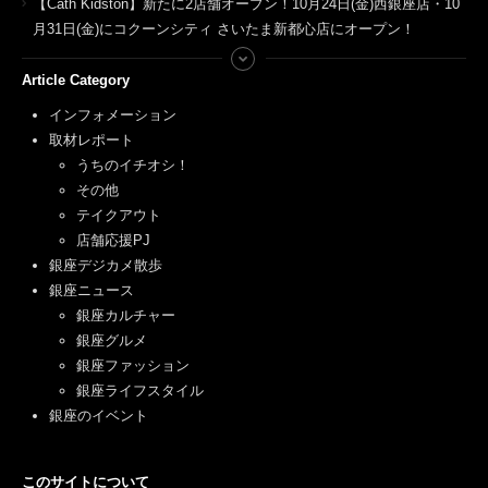
【Cath Kidston】新たに2店舗オープン！10月24日(金)西銀座店・10
月31日(金)にコクーンシティ さいたま新都心店にオープン！
Article Category
インフォメーション
取材レポート
うちのイチオシ！
その他
テイクアウト
店舗応援PJ
銀座デジカメ散歩
銀座ニュース
銀座カルチャー
銀座グルメ
銀座ファッション
銀座ライフスタイル
銀座のイベント
このサイトについて