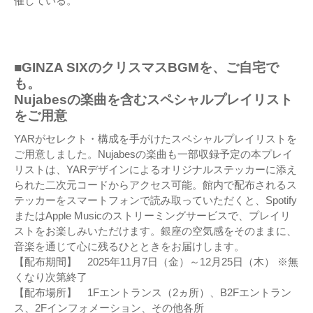
催している。
■GINZA SIXのクリスマスBGMを、ご自宅で
も。
Nujabesの楽曲を含むスペシャルプレイリスト
をご用意
YARがセレクト・構成を手がけたスペシャルプレイリストを
ご用意しました。Nujabesの楽曲も一部収録予定の本プレイ
リストは、YARデザインによるオリジナルステッカーに添え
られた二次元コードからアクセス可能。館内で配布されるス
テッカーをスマートフォンで読み取っていただくと、Spotify
またはApple Musicのストリーミングサービスで、プレイリ
ストをお楽しみいただけます。銀座の空気感をそのままに、
音楽を通じて心に残るひとときをお届けします。
【配布期間】 2025年11月7日（金）～12月25日（木） ※無
くなり次第終了
【配布場所】 1Fエントランス（2ヵ所）、B2Fエントラン
ス、2Fインフォメーション、その他各所