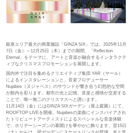
銀座エリア最大の商業施設「GINZA SIX」では、2025年11月
7日（金）～12月25日（木）までの期間、「Reflection
Eternal」をテーマに、アートと音楽が融合するインタラクテ
ィブなクリスマスプロモーションを展開します。
国内外で注目を集めるクリエイティブ集団 YAR（ヤール）
によるインスタレーションと、音楽プロデューサー
Nujabes（ヌジャベス）のサウンドが響き合う幻想的な空間
が館内を彩ります。都市の光と記憶、音楽と感情が交差する
ことで、唯一無二のクリスマスへと誘います。
11月14日（金）にはGINZA SIXガーデン（屋上庭園）にて、
ROOFTOP LIVEを開催。Nujabesの楽曲にインスパイアされ
たトリビュートアーティストによるスペシャルな音楽体験
で、ホリデーシーズンの幕開けを華やかに飾ります。翌15日
（土）からは、同ガーデンにスケートリンクが登場。光と音