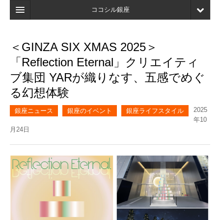
ココシル銀座
ホーム
＜GINZA SIX XMAS 2025＞
検索
「Reflection Eternal」クリエイティ
店舗・施設最新情報
ブ集団 YARが織りなす、五感でめぐ
る幻想体験
口コミ
2025
マイページ
銀座ニュース
銀座のイベント
銀座ライフスタイル
年10
月24日
ブックマーク