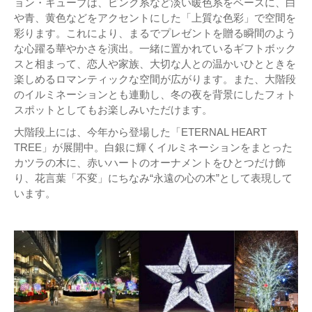
ョン・キューブは、ピンク系など淡い暖色系をベースに、白
や青、黄色などをアクセントにした「上質な色彩」で空間を
彩ります。これにより、まるでプレゼントを贈る瞬間のよう
な心躍る華やかさを演出。一緒に置かれているギフトボック
スと相まって、恋人や家族、大切な人との温かいひとときを
楽しめるロマンティックな空間が広がります。また、大階段
のイルミネーションとも連動し、冬の夜を背景にしたフォト
スポットとしてもお楽しみいただけます。
大階段上には、今年から登場した「ETERNAL HEART
TREE」が展開中。白銀に輝くイルミネーションをまとった
カツラの木に、赤いハートのオーナメントをひとつだけ飾
り、花言葉「不変」にちなみ“永遠の心の木”として表現して
います。