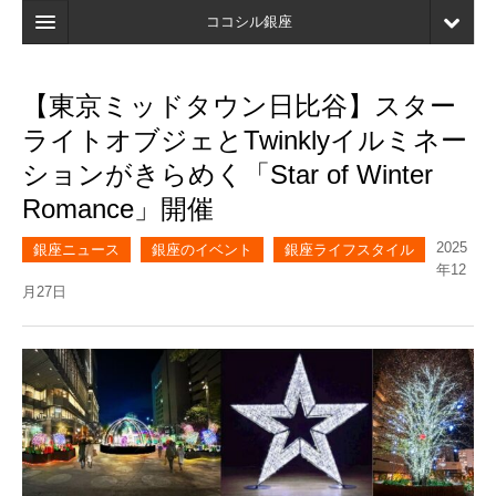
ココシル銀座
ホーム
【東京ミッドタウン日比谷】スター
検索
ライトオブジェとTwinklyイルミネー
店舗・施設最新情報
ションがきらめく「Star of Winter
Romance」開催
口コミ
2025
マイページ
銀座ニュース
銀座のイベント
銀座ライフスタイル
年12
月27日
ブックマーク