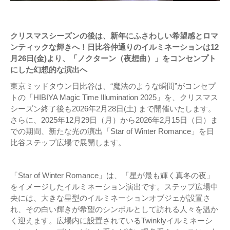
クリスマスシーズンの後は、新年にふさわしい希望感とロマ
ンティックな輝きへ！日比谷仲通りのイルミネーションは12
月26日(金)より、「ノクターン（夜想曲）」をコンセンプト
にした幻想的な演出へ
東京ミッドタウン日比谷は、“魔法のような瞬間”がコンセプ
トの「HIBIYA Magic Time Illumination 2025」を、クリスマス
シーズン終了後も2026年2月28日(土) まで開催いたします。
さらに、2025年12月29日（月）から2026年2月15日（日）ま
での期間、新たな光の演出「Star of Winter Romance」を日
比谷ステップ広場で展開します。
「Star of Winter Romance」は、「星が最も輝く真冬の夜」
をイメージしたイルミネーション演出です。ステップ広場中
央には、大きな星型のイルミネーションオブジェが設置さ
れ、その白い輝きが希望のシンボルとして訪れる人々を温か
く迎えます。広場内に設置されているTwinklyイルミネーシ