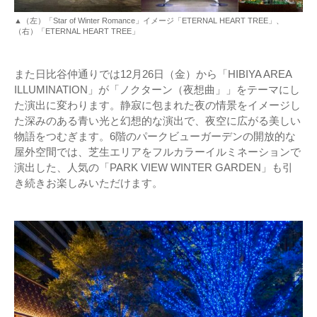
▲（左）「Star of Winter Romance」イメージ「ETERNAL HEART TREE」、
（右）「ETERNAL HEART TREE」
また日比谷仲通りでは12月26日（金）から「HIBIYA AREA
ILLUMINATION」が「ノクターン（夜想曲」」をテーマにし
た演出に変わります。静寂に包まれた夜の情景をイメージし
た深みのある青い光と幻想的な演出で、夜空に広がる美しい
物語をつむぎます。6階のパークビューガーデンの開放的な
屋外空間では、芝生エリアをフルカラーイルミネーションで
演出した、人気の「PARK VIEW WINTER GARDEN」も引
き続きお楽しみいただけます。