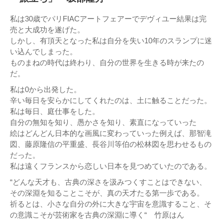
私は30歳でパリFIACアートフェアーでデヴィユー結果は完
売と大成功を遂げた。
しかし、有頂天となった私は自分を失い10年のスランプに迷
い込んでしまった。
ものまねの時代は終わり、自分の世界を生きる時が来たの
だ。
私は0から出発した。
辛い毎日を安らかにしてくれたのは、土に触ることだった。
私は毎日、庭仕事をした。
自分の無知を知り、愚かさを知り、素直になっていった
絵はどんどん日本的な画風に変わっていった例えば、那智滝
図、藤原隆信の平重盛、長谷川等伯の松林図を思わせるもの
だった。
私は遠くフランスから恋しい日本を見つめていたのである。
“どんな天才も、古典の深さを汲みつくすことはできない、
その深淵を知ることこそが、真の天才たる第一歩である。
祈るとは、小さな自分の外に大きな宇宙を意識すること、そ
の意識こそが芸術家を古典の深淵に導く“ 竹原はん