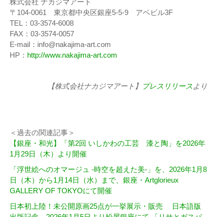
株式会社 ナカジマアート
〒104-0061 東京都中央区銀座5-5-9 アベビル3F
TEL：03-3574-6008
FAX：03-3574-0057
E-mail：info@nakajima-art.com
HP：
http://www.nakajima-art.com
【株式会社ナカジマアート】
プレスリリース
より
＜過去の関連記事＞
【銀座・和光】「第2回 いしかわの工芸 漆と陶」を2026年
1月29日（木）より開催
「浮世絵へのオマージュ -時空を超えた美-」を、2026年1月8
日（木）から1月14日（水）まで、銀座・Artglorieux
GALLERY OF TOKYOにて開催
日本初上陸！未公開原画25点が一挙展示・販売 日本語版
出版記念―2026年1月5日より松屋銀座にて 「リサとガスパ