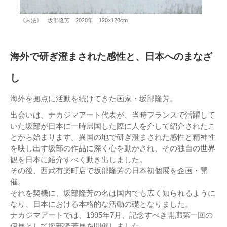
《末法》 坂部隆芳 2020年 120×120cm
海外で研ぎ澄まされた感性と、日本へのまなざ
し
海外を拠点に活動を続けてきた画家・坂部隆芳。
出会いは、ナカジマアート代表が、当時フランスで活躍して
いた坂部が日本に一時帰国した際に人を介して紹介されたこ
とから始まります。異国の地で研ぎ澄まされた感性と精神性
を映し出す坂部の作品に深く心を動かされ、その独自の世界
観を日本に紹介すべく動き出しました。
その後、西武有楽町店で坂部隆芳の日本初個展を企画・開
催。
それを契機に、坂部隆芳の名は国内でも広く知られるように
なり、日本における本格的な活動の礎となりました。
ナカジマアートでは、1995年7月、記念すべき開廊第一回の
個展として坂部隆芳展を開催しました。