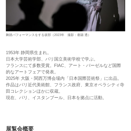
舞踏パフォーマンスをする坂部（2023年 撮影：都築 透）
1953年 静岡県生まれ。
日本大学芸術学部、パリ国立美術学校で学ぶ。
フランスにて多数受賞。FIAC、アート・バーゼルなど国際
的なアートフェアで発表。
2025年 大阪・関西万博会場内「日本国際芸術祭」に出品。
作品はパリ近代美術館、フランス政府、東京オペラシティ寺
田コレクションほかに収蔵。
現在、パリ、イスタンブール、日本を拠点に活動。
展覧会概要