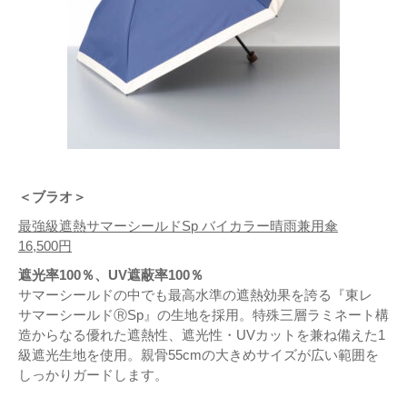
＜ブラオ＞
最強級遮熱サマーシールドSp バイカラー晴雨兼用傘
16,500円
遮光率100％、UV遮蔽率100％
サマーシールドの中でも最高水準の遮熱効果を誇る『東レ
サマーシールドⓇSp』の生地を採用。特殊三層ラミネート構
造からなる優れた遮熱性、遮光性・UVカットを兼ね備えた1
級遮光生地を使用。親骨55cmの大きめサイズが広い範囲を
しっかりガードします。