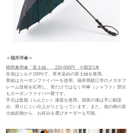
＜福井洋傘＞
晴雨兼用傘「富士紬」 220,000円 ※限定1本
生地はシルク100%で、草木染めの富士紬を使用。
骨組はカーボンファイバーを使用。福井県鯖江市のメガネフ
レーム技術を応用し、骨だけではなく中棒（シャフト）部分
もカーボンファイバー製です。
手元は藍胎（らんたい）漆器を使用。国産の漆は手に馴染
み、滑りにくい仕上がりとなっています。また、他の柄の富
士紬反物から、お好みを選びオーダーも可能。