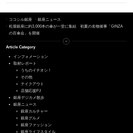
ココシル銀座
銀座ニュース
松屋銀座に約3,000本の傘が一堂に集結 初夏の名物催事「GINZA
の百傘会」を開催
Article Category
インフォメーション
取材レポート
うちのイチオシ！
その他
テイクアウト
店舗応援PJ
銀座デジカメ散歩
銀座ニュース
銀座カルチャー
銀座グルメ
銀座ファッション
銀座ライフスタイル