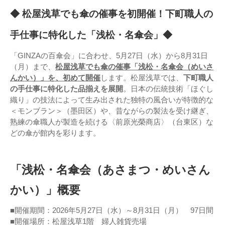
◆ 松屋浅草でも傘の催事を初開催！下町職人の
手仕事に特化した「浅松・名傘会」◆
「GINZAの百傘会」に合わせ、5月27日（水）から8月31日
（月）まで、
松屋浅草でも傘の催事「浅松・名傘会（めいさ
んかい）」を、初めて開催
します。松屋浅草では、
下町職人
の手仕事に特化した品揃えを展開
。日本の伝統技術「ほぐし
織り」の技法によって生み出された独特の風合いが特徴的な
＜モンブラン＞（墨田区）や、昔ながらの製法を受け継ぎ、
熟練の傘職人が製造を続ける〈前原光榮商店〉（台東区）な
どの傘が館内を彩ります。
「浅松・名傘会（あさまつ・めいさん
かい）」概要
■開催期間：2026年5月27日（水）～8月31日（月） 97日間
■開催場所：松屋浅草1階 婦人雑貨売場