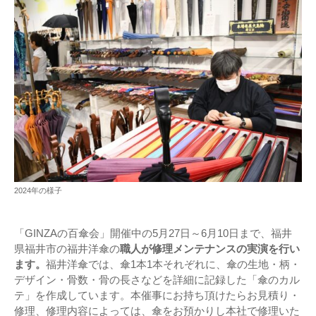
2024年の様子
「GINZAの百傘会」開催中の5月27日～6月10日まで、福井
県福井市の福井洋傘の
職人が修理メンテナンスの実演を行い
ます。
福井洋傘では、傘1本1本それぞれに、傘の生地・柄・
デザイン・骨数・骨の長さなどを詳細に記録した「傘のカル
テ」を作成しています。本催事にお持ち頂けたらお見積り・
修理、修理内容によっては、傘をお預かりし本社で修理いた