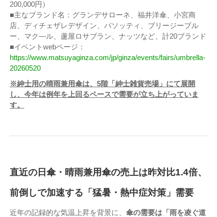
200,000円）
■主なブランド名：グランデサローネ、福井洋傘、小宮商
店、ディチェザレデザイン、パソッティ、ブリージーブル
ー、マク―ル、蘆屋ロサブラン、ナッツなど、計20ブランド
■イベントwebページ：
https://www.matsuyaginza.com/jp/ginza/events/fairs/umbrella-
20260520
※紳士用の晴雨兼用傘は、5階「紳士雑貨売場」にて展開
し、今年は例年を上回るペースで需要が立ち上がっていま
す。
直近の日傘・晴雨兼用傘の売上は昨対比1.4倍、
前倒しで加速する「猛暑・熱中症対策」需要
近年の記録的な気温上昇を背景に、
傘の需要は「雨を凌ぐ道