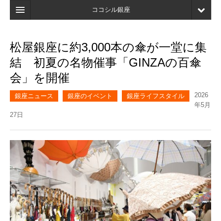
ココシル銀座
ホーム
松屋銀座に約3,000本の傘が一堂に集
検索
結 初夏の名物催事「GINZAの百傘
店舗・施設最新情報
会」を開催
口コミ
2026
銀座ニュース
銀座のイベント
銀座ライフスタイル
年5月
マイページ
27日
ブックマーク