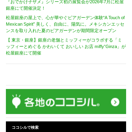
『おでかけ子ザメ』シリーズ初の展覧会が2026年7月に松屋
銀座にて開催決定！
松屋銀座の屋上で、心が華やぐビアガーデン体験“A Touch of
Mexican Spirit” 美しく、自由に、陽気に。メキシカンエッセ
ンスを取り入れた夏のビアガーデンが期間限定オープン
【 東京・銀座】銀座の老舗とミッフィーがコラボする「ミ
ッフィーとめぐる かわいくて おいしい お店 miffy⁺Ginza」が
松屋銀座にて開催
ココシルで検索