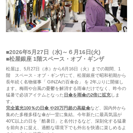
■2026年5月27日（水)～６月16日(火)
■松屋銀座 1階スペース・オブ・ギンザ
松屋は、5月27日（水）から6月16日（火）までの期間、1
階 スペース・オブ・ギンザにて、松屋銀座で昭和初期から
長年続く名物催事「 GINZAの百傘会」 を 2年ぶりに開催し
ます。梅雨や台風の憂鬱を解消する雨傘だけでなく、昨今の
猛暑で必須アイテムとなった
日傘を雨傘の2倍に拡充
しま
す。
完全遮光100％の日傘 や20万円超の高級傘
など、国内外から
集めた多種多様な傘が一堂に集結。今年新たに最高気温が
40℃以上の日を「酷暑日」と名付けるなど、深刻化する猛暑
を前向きに捉え、過酷な環境下でも外出を快適に楽しめるよ