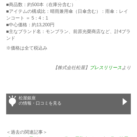
■商品数：約500本（在庫分含む）
■アイテムの構成比：晴雨兼用傘（日傘含む）：雨傘：レイ
ンコート ＝ 5：4：1
■中心価格：約13,200円
■主なブランド名：モンブラン、前原光榮商店など、計4ブラ
ンド
※価格は全て税込み
【株式会社松屋】
プレスリリース
より
松屋銀座
の情報・口コミを見る
＜過去の関連記事＞