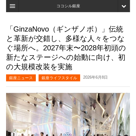
ココシル銀座
ホーム
「GinzaNovo（ギンザノボ）」伝統
検索
と革新が交錯し、多様な人々をつな
店舗・施設最新情報
ぐ場所へ。2027年末〜2028年初頭の
新たなステージへの始動に向け、初
口コミ
の大規模改装を実施
マイページ
2026年6月8日
銀座ニュース
銀座ライフスタイル
ブックマーク