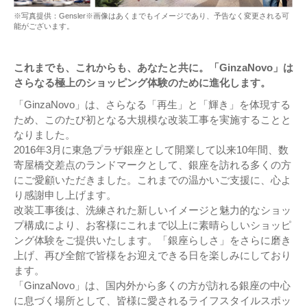
※写真提供：Gensler※画像はあくまでもイメージであり、予告なく変更される可
能がございます。
これまでも、これからも、あなたと共に。「GinzaNovo」は
さらなる極上のショッピング体験のために進化します。
「GinzaNovo」は、さらなる「再生」と「輝き」を体現する
ため、このたび初となる大規模な改装工事を実施することと
なりました。
2016年3月に東急プラザ銀座として開業して以来10年間、数
寄屋橋交差点のランドマークとして、銀座を訪れる多くの方
にご愛顧いただきました。これまでの温かいご支援に、心よ
り感謝申し上げます。
改装工事後は、洗練された新しいイメージと魅力的なショッ
プ構成により、お客様にこれまで以上に素晴らしいショッピ
ング体験をご提供いたします。「銀座らしさ」をさらに磨き
上げ、再び全館で皆様をお迎えできる日を楽しみにしており
ます。
「GinzaNovo」は、国内外から多くの方が訪れる銀座の中心
に息づく場所として、皆様に愛されるライフスタイルスポッ