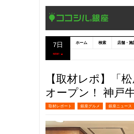
ホーム
検索
店舗・施
7日
NEW!
【取材レポ】「松屋
オープン！ 神戸
取材レポート
銀座グルメ
銀座ニュース