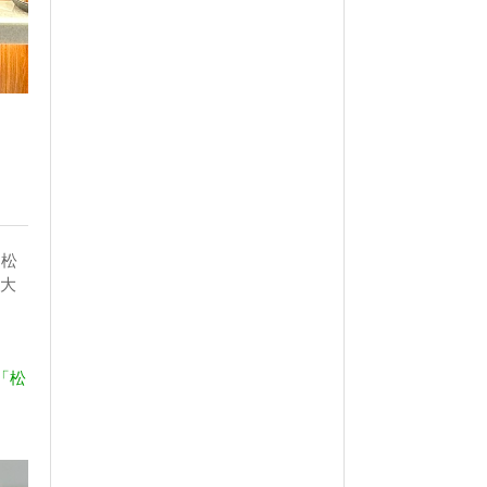
に松
は大
「松