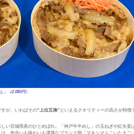
」（2,080円）
ですが、いわばその
“上位互換”
といえるクオリティーの高さが特徴
味しい宮城県産のひとめぼれ。「神戸牛牛めし」の玉ねぎや紅生姜
」は、色合いも味わいも濃厚なブランド卵「マキシマムこいたまご