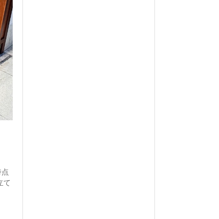
時点
立て