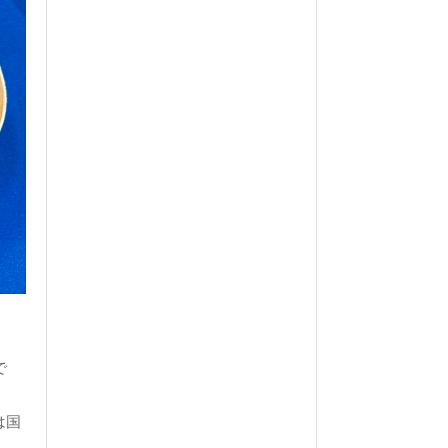
で
は国
」