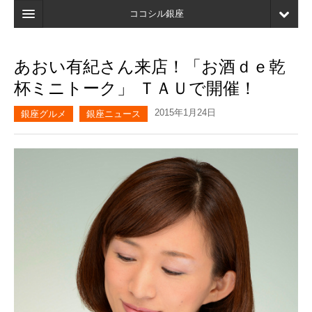
ココシル銀座
ホーム
あおい有紀さん来店！「お酒ｄｅ乾
検索
杯ミニトーク」 ＴＡＵで開催！
店舗・施設最新情報
2015年1月24日
銀座グルメ
銀座ニュース
口コミ
マイページ
ブックマーク