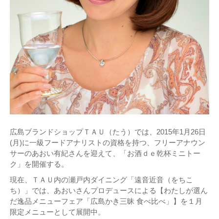
広島ブランドショップＴＡＵ（たう）では、2015年1月26日
(月)に一級フードアナリストの資格を持つ、フリーアナウン
サーのあおい有紀さんを迎えて、「お酒ｄｅ乾杯ミニトー
ク」を開催する。
現在、ＴＡＵ内の瀬戸内ダイニング「遠音近音（をちこ
ち）」では、あおいさんプロデュースによる【わたしが選ん
だ逸品メニューフェア「広島かき三昧 食べ比べ」】を１月
限定メニューとして展開中。