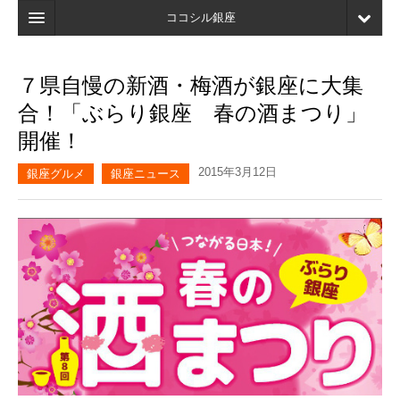
ココシル銀座
ホーム
７県自慢の新酒・梅酒が銀座に大集
検索
合！「ぶらり銀座 春の酒まつり」
店舗・施設最新情報
開催！
口コミ
2015年3月12日
銀座グルメ
銀座ニュース
マイページ
ブックマーク