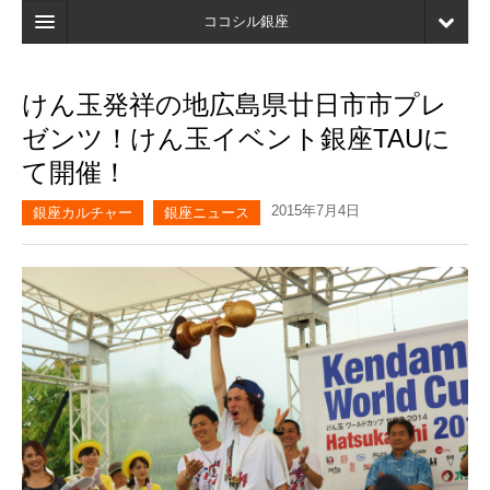
ココシル銀座
ホーム
けん玉発祥の地広島県廿日市市プレ
検索
ゼンツ！けん玉イベント銀座TAUに
店舗・施設最新情報
て開催！
口コミ
2015年7月4日
銀座カルチャー
銀座ニュース
マイページ
ブックマーク