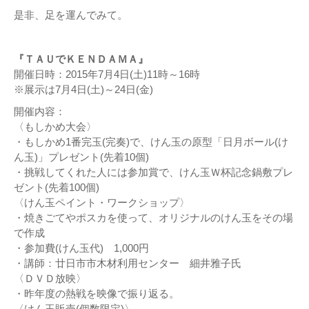
是非、足を運んでみて。
『ＴＡＵでＫＥＮＤＡＭＡ』
開催日時：2015年7月4日(土)11時～16時
※展示は7月4日(土)～24日(金)
開催内容：
〈もしかめ大会〉
・もしかめ1番完玉(完奏)で、けん玉の原型「日月ボール(け
ん玉)」プレゼント(先着10個)
・挑戦してくれた人には参加賞で、けん玉Ｗ杯記念鍋敷プレ
ゼント(先着100個)
〈けん玉ペイント・ワークショップ〉
・焼きごてやポスカを使って、オリジナルのけん玉をその場
で作成
・参加費(けん玉代) 1,000円
・講師：廿日市市木材利用センター 細井雅子氏
〈ＤＶＤ放映〉
・昨年度の熱戦を映像で振り返る。
〈けん玉販売(個数限定)〉