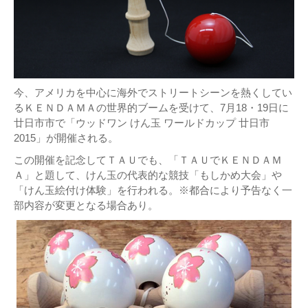
今、アメリカを中心に海外でストリートシーンを熱くしてい
るＫＥＮＤＡＭＡの世界的ブームを受けて、7月18・19日に
廿日市市で「ウッドワン けん玉 ワールドカップ 廿日市
2015」が開催される。
この開催を記念してＴＡＵでも、「ＴＡＵでＫＥＮＤＡＭ
Ａ」と題して、けん玉の代表的な競技「もしかめ大会」や
「けん玉絵付け体験」を行われる。※都合により予告なく一
部内容が変更となる場合あり。