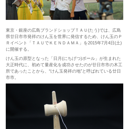
東京・銀座の広島ブランドショップＴＡＵ(たう)では、広島
県廿日市市発祥のけん玉を世界に発信するため、けん玉のＰ
Ｒイベント「ＴＡＵでＫＥＮＤＡＭＡ」を2015年7月4日(土)
に開催する。
けん玉の原型となった「日月(にちげつ)ボール」が生まれた
大正時代に、初めて量産化を成功させたのが廿日市市の木工
所であったことから、“けん玉発祥の地”と呼ばれている廿日
市市。