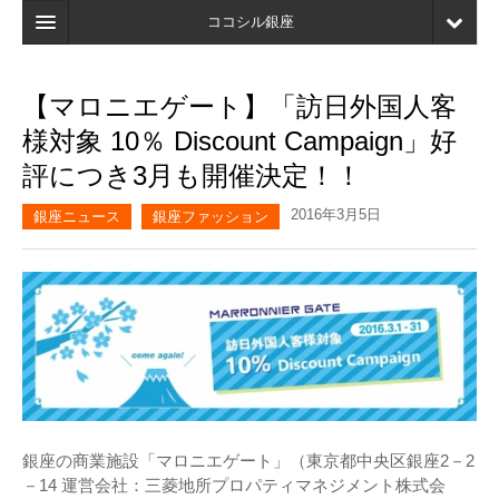
ココシル銀座
ホーム
【マロニエゲート】「訪日外国人客
検索
様対象 10％ Discount Campaign」好
店舗・施設最新情報
評につき3月も開催決定！！
口コミ
2016年3月5日
銀座ニュース
銀座ファッション
マイページ
ブックマーク
銀座の商業施設「マロニエゲート」（東京都中央区銀座2－2
－14 運営会社：三菱地所プロパティマネジメント株式会