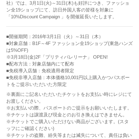
社）では、3月1日(火)～31日(木)も好評につき、ファッショ
ン全19ショップにて、訪日外国人客の皆様を対象に
「10%Discount Campaign 」を開催延長いたします。
■開催期間：2016年3月1日（火）～31日（木）
■対象店舗：B1F～4F ファッション全19ショップ(東急ハンズ
は5%OFF)
※3月18日(金)2F「プリティバレリーナ」 OPEN!
■配布方法：対象店舗内にて配布
■免税導入店舗：免税適用者限定
■免税非導入店舗：本体価格10,001円以上購入かつパスポー
トをご提示いただいた方限定
※裏面にご記名いただいたチケットをお支払い時にレジにて
お渡しください。
※お支払いの際、パスポートのご提示をお願いいたします。
※チケットは譲渡及び現金とのお引き換えはできません。
※チケットでご購入いただけない商品がございます。(スタ
ッフにご確認ください)
※チケットの盗難、紛失等または滅失について、責任は負い