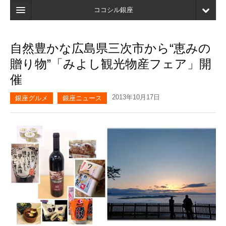
ココシル銀座
ホーム
自然豊かな広島県三次市から“恵みの
検索
贈り物”「みよし観光物産フェア」開
店舗・施設最新情報
催
口コミ
2013年10月17日
銀座グルメ
銀座ニュース
マイページ
ブックマーク