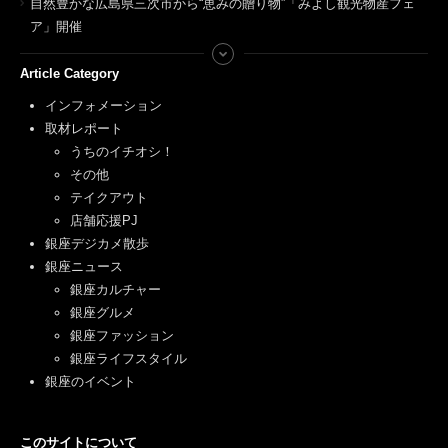
自然豊かな広島県三次市から“恵みの贈り物”「みよし観光物産フェ
ア」開催
Article Category
インフォメーション
取材レポート
うちのイチオシ！
その他
テイクアウト
店舗応援PJ
銀座デジカメ散歩
銀座ニュース
銀座カルチャー
銀座グルメ
銀座ファッション
銀座ライフスタイル
銀座のイベント
このサイトについて