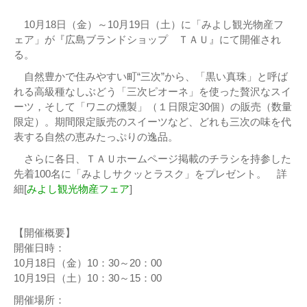
10月18日（金）～10月19日（土）に「みよし観光物産フ
ェア」が『広島ブランドショップ ＴＡＵ』にて開催され
る。
自然豊かで住みやすい町“三次”から、「黒い真珠」と呼ば
れる高級種なしぶどう「三次ピオーネ」を使った贅沢なスイ
ーツ，そして「ワニの燻製」（１日限定30個）の販売（数量
限定）。期間限定販売のスイーツなど、どれも三次の味を代
表する自然の恵みたっぷりの逸品。
さらに各日、ＴＡＵホームページ掲載のチラシを持参した
先着100名に「みよしサクッとラスク」をプレゼント。 詳
細[
みよし観光物産フェア
]
【開催概要】
開催日時：
10月18日（金）10：30～20：00
10月19日（土）10：30～15：00
開催場所：