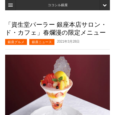
ココシル銀座
ホーム
「資生堂パーラー 銀座本店サロン・
検索
ド・カフェ」春爛漫の限定メニュー
店舗・施設最新情報
2021年3月28日
銀座グルメ
銀座ニュース
口コミ
マイページ
ブックマーク