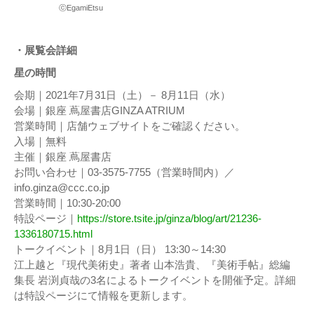
ⓒEgamiEtsu
・展覧会詳細
星の時間
会期｜2021年7月31⽇（⼟）－ 8⽉11⽇（水）
会場｜銀座 蔦屋書店GINZA ATRIUM
営業時間｜店舗ウェブサイトをご確認ください。
⼊場｜無料
主催｜銀座 蔦屋書店
お問い合わせ｜03-3575-7755（営業時間内）／
info.ginza@ccc.co.jp
営業時間｜10:30-20:00
特設ページ｜
https://store.tsite.jp/ginza/blog/art/21236-
1336180715.html
トークイベント｜8月1日（日） 13:30～14:30
江上越と『現代美術史』著者 山本浩貴、『美術手帖』総編
集長 岩渕貞哉の3名によるトークイベントを開催予定。詳細
は特設ページにて情報を更新します。