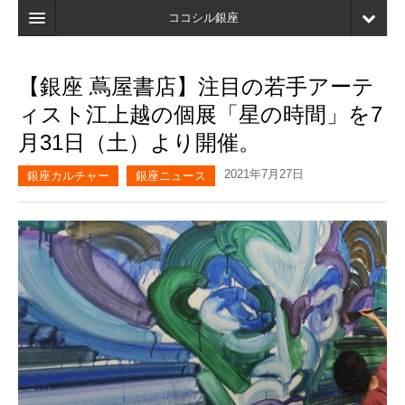
ココシル銀座
ホーム
【銀座 蔦屋書店】注目の若手アーテ
検索
ィスト江上越の個展「星の時間」を7
店舗・施設最新情報
月31日（土）より開催。
口コミ
2021年7月27日
銀座カルチャー
銀座ニュース
マイページ
ブックマーク