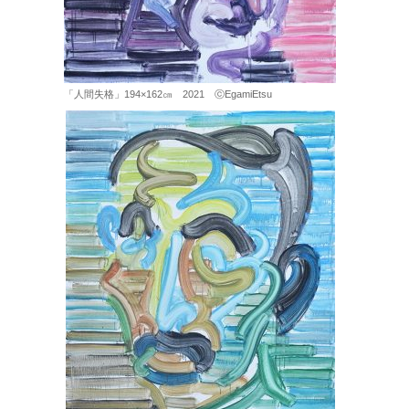
「人間失格」194×162㎝ 2021 ⓒEgamiEtsu