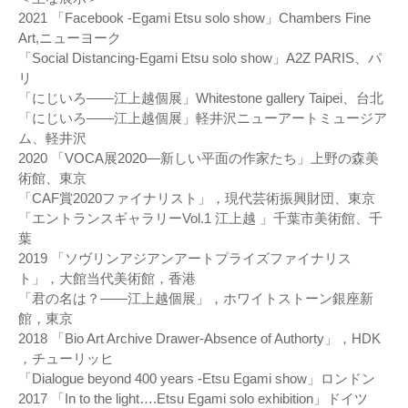
2021 「Facebook -Egami Etsu solo show」Chambers Fine
Art,ニューヨーク
「Social Distancing-Egami Etsu solo show」A2Z PARIS、パ
リ
「にじいろ――江上越個展」Whitestone gallery Taipei、台北
「にじいろ――江上越個展」軽井沢ニューアートミュージア
ム、軽井沢
2020 「VOCA展2020―新しい平面の作家たち」上野の森美
術館、東京
「CAF賞2020ファイナリスト」，現代芸術振興財団、東京
「エントランスギャラリーVol.1 江上越 」千葉市美術館、千
葉
2019 「ソヴリンアジアンアートプライズファイナリス
ト」，大館当代美術館，香港
「君の名は？――江上越個展」，ホワイトストーン銀座新
館，東京
2018 「Bio Art Archive Drawer-Absence of Authorty」，HDK
，チューリッヒ
「Dialogue beyond 400 years -Etsu Egami show」ロンドン
2017 「In to the light….Etsu Egami solo exhibition」ドイツ