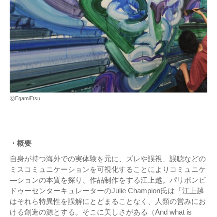
ⓒEgamiEtsu
・概要
⾃⾝が持つ海外での実体験を元に、ズレや誤視、誤聴などの
ミスコミュニケーションを可視化することによりコミュニケ
―ションの本質を探り、作品制作をする江上越。パリポンピ
ドゥーセンターキュレーターのJulie Champion氏は「江上越
はそれら特異性を誤解にとどまることなく、人類の営みにお
ける創造の源とする。そこに美しさがある（And what is