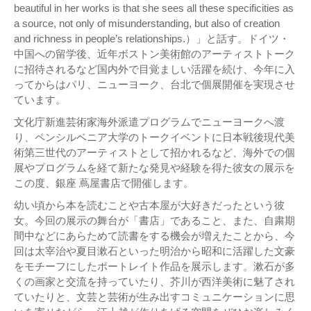
beautiful in her works is that she sees all these specificities as
a source, not only of misunderstanding, but also of creation
and richness in people’s relationships.）」と話す。ドイツ・
中国への留学後、近年ボストン美術館のアーティストトーク
に招待されるなど国内外で⽬覚ましい活躍を続け、今年に⼊
ってからはパリ、ニューヨーク、台北で個展開催を実現させ
ています。
⽂化庁新進芸術家海外派遣プログラムでニューヨークへ渡
り、ペンシルベニア大学のトークイベントに⽇本戦後現代美
術第三世代のアーティストとして招かれるなど、海外での個
展やプログラムを経て新たな発⾒や経験を得た彼⼥の展⽰を
この度、銀座 蔦屋書店で開催します。
幼い頃から本を読むことや古本屋が⼤好きだったという彼
⼥。今回の展⽰の舞台が「書店」であること、また、⾃粛期
間中などにあらためて読書をする機会が増えたことから、今
回は太宰治や夏⽬漱⽯といった明治から昭和に活躍した⽂豪
をモチーフにしたポートレイト作品を展⽰します。漱⽯が多
くの画家と交流を持っていたり、芥川が⻄洋美術に魅了され
ていたりと、⽂芸と芸術が⽣み出すコミュニケーションに思