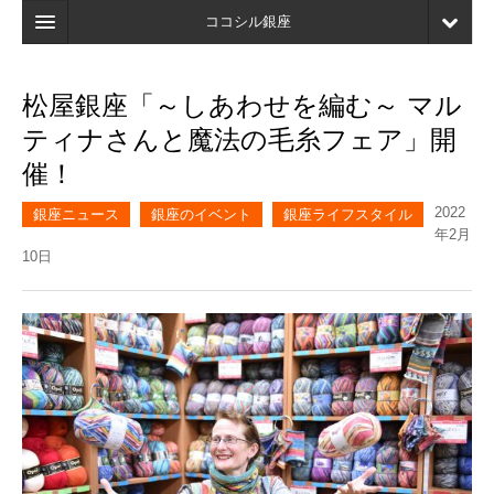
ココシル銀座
ホーム
松屋銀座「～しあわせを編む～ マル
検索
ティナさんと魔法の毛糸フェア」開
店舗・施設最新情報
催！
口コミ
2022
銀座ニュース
銀座のイベント
銀座ライフスタイル
年2月
マイページ
10日
ブックマーク