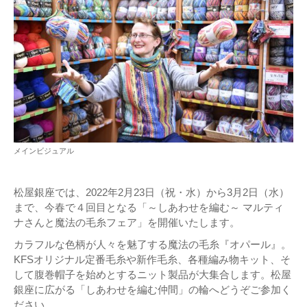
メインビジュアル
松屋銀座では、2022年2月23日（祝・水）から3月2日（水）
まで、今春で４回目となる「～しあわせを編む～ マルティ
ナさんと魔法の毛糸フェア」を開催いたします。
カラフルな色柄が人々を魅了する魔法の毛糸『オパール』。
KFSオリジナル定番毛糸や新作毛糸、各種編み物キット、そ
して腹巻帽子を始めとするニット製品が大集合します。松屋
銀座に広がる「しあわせを編む仲間」の輪へどうぞご参加く
ださい。