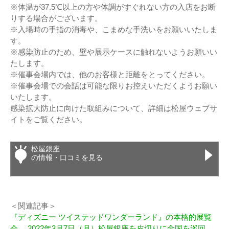
※体温が37.5℃以上の⽅や体調がすぐれない⽅の⼊店をお断
りする場合がございます。
※⼊場時の⼿指の消毒や、こまめな⼿洗いをお願いいたしま
す。
※感染防⽌のため、壁や展⽰ケースに触れないようお願いい
たします。
※催事会場内では、他のお客様と距離をとってください。
※催事会場での会話は可能な限りお控えいただくようお願い
いたします。
感染拡⼤防⽌に向けた取組みについて、詳細は松屋ウェブサ
イトをご覧ください。
松屋銀座
の情報・口コミを見る
＜関連記事＞
『ディズニー ツイステッドワンダーランド』の本格的展覧
会 2022年3月7日（月）松屋銀座を皮切りに全国を巡回