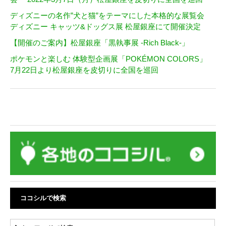
ディズニーの名作”犬と猫”をテーマにした本格的な展覧会
ディズニー キャッツ&ドッグス展 松屋銀座にて開催決定
【開催のご案内】松屋銀座「黒執事展 -Rich Black-」
ポケモンと楽しむ 体験型企画展「POKÉMON COLORS」
7月22日より松屋銀座を皮切りに全国を巡回
ココシルで検索