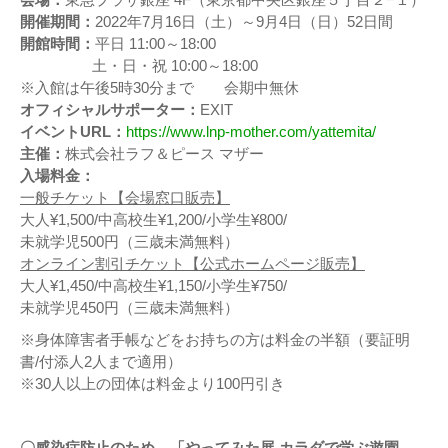
開催期間：
2022年7月16日（土）～9月4日（日）52日間
開館時間：
平日 11:00～18:00
土・日・祝 10:00～18:00
※入館は午後5時30分まで 会期中無休
オフィシャルサポーター：
EXIT
イベントURL：
https://www.lnp-mother.com/yattemita/
主催：
株式会社ラフ＆ピース マザー
入場料金：
一般チケット【会場窓口販売】
大人¥1,500/中高校生¥1,200/小学生¥800/
未就学児500円（三歳未満無料）
オンライン割引チケット【公式ホームページ販売】
大人¥1,450/中高校生¥1,150/小学生¥750/
未就学児450円（三歳未満無料）
※身体障害者手帳などをお持ちの方は料金の半額（要証明
書/付添人2人まで適用）
※30人以上の団体は料金より100円引き
〇感染症防止のため、「やってみた展 カラダで学ぶ遊園