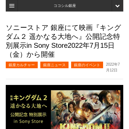
ココシル銀座
ホーム
ソニーストア 銀座にて映画『キング
検索
ダム２ 遥かなる大地へ』公開記念特
店舗・施設最新情報
別展示in Sony Store2022年7月15日
（金）から開催
口コミ
2022年7
マイページ
銀座カルチャー
銀座ニュース
銀座のイベント
月12日
ブックマーク