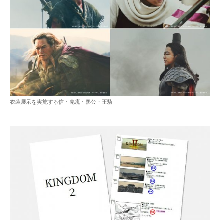
衣装展示を実施する信・羌瘣・麃公・王騎