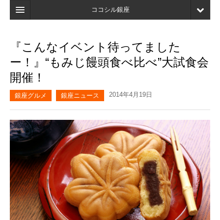
ココシル銀座
ホーム
『こんなイベント待ってました
検索
ー！』“もみじ饅頭食べ比べ”大試食会
店舗・施設最新情報
開催！
口コミ
2014年4月19日
銀座グルメ
銀座ニュース
マイページ
ブックマーク