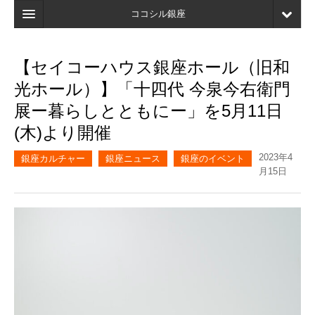
ココシル銀座
ホーム
【セイコーハウス銀座ホール（旧和
検索
光ホール）】「十四代 今泉今右衛門
店舗・施設最新情報
展ー暮らしとともにー」を5月11日
(木)より開催
口コミ
2023年4
マイページ
銀座カルチャー
銀座ニュース
銀座のイベント
月15日
ブックマーク