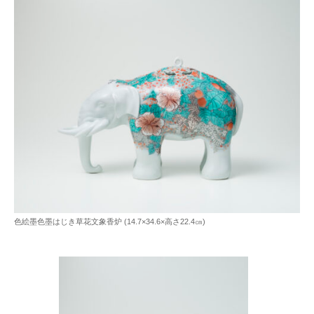
色絵墨色墨はじき草花文象香炉 (14.7×34.6×高さ22.4㎝)