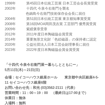
1998年 第45回日本伝統工芸展 日本工芸会会長賞受賞
2002年 十四代 今泉今右衛門を襲名
色鍋島今右衛門技術保存会会長に就任
2004年 第51回日本伝統工芸展 東京都知事賞受賞
2008年 第16回MOA岡田茂吉賞 工芸部門 優秀賞受賞
2009年 紫綬褒章受章
2012年 2011年度日本陶磁協会賞受賞
2014年 重要無形文化財「色絵磁器」の保持者に認定
2020年 公益社団法人日本工芸会副理事長に就任
2023年 2022年度日本陶磁協会賞金賞受賞
「十四代 今泉今右衛門展ー暮らしとともにー」
5月11日(木)～21日(日)
会場：セイコーハウス銀座ホール 東京都中央区銀座4-5-
11 セイコーハウス銀座6階
お問い合わせ先：和光 (03)3562-2111（代表）
営業時間：11：00～19：00 （最終日は17:00まで）
休業日：無休
入場料：無料