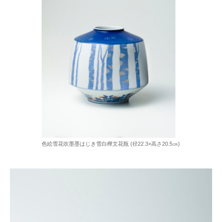
色絵雪花吹墨墨はじき雪白樺文花瓶 (径22.3×高さ20.5㎝)