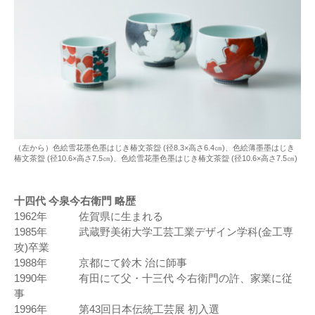
（左から）色絵雪花墨色墨はじき椿文茶盌 (径8.3×高さ6.4㎝)、色絵薄墨墨はじき
椿文茶盌 (径10.6×高さ7.5㎝)、色絵雪花墨色墨はじき椿文茶盌 (径10.6×高さ7.5㎝)
十四代 今泉今右衛門 略歴
1962年 佐賀県に生まれる
1985年 武蔵野美術大学工芸工業デザイン学科(金工専
攻)卒業
1988年 京都にて鈴木 治に師事
1990年 有田にて父・十三代 今右衛門の許、家業に従
事
1996年 第43回日本伝統工芸展 初入選