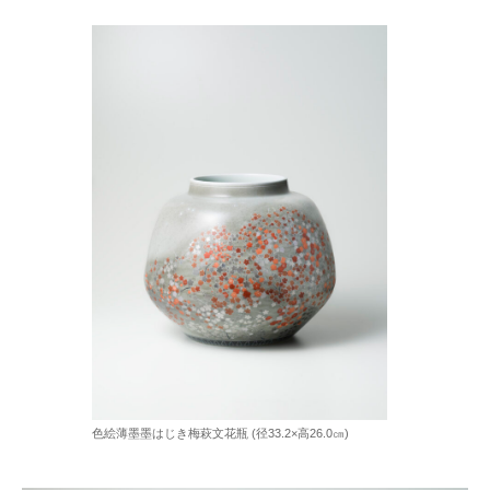
色絵薄墨墨はじき梅萩文花瓶 (径33.2×高26.0㎝)