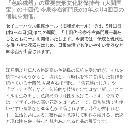
「色絵磁器」の重要無形文化財保持者（人間国
宝）の十四代 今泉今右衛門氏の3年ぶり4回目の
個展を開催。
セイコーハウス銀座ホール（旧和光ホール）では、5月11日
(木)～21日(日)までの期間、「十四代 今泉今右衛門展ー暮ら
しとともにー」を開催いたします。今展では、伝統と現代性
を併せ持つ花器をはじめ、日常生活でも使いやすい食器など
80余点が出品されます。
江戸期より伝わる格調高い色鍋島の伝統を受け継ぎ、それを
後世へ伝えながらも、現代という時代を常に意識した制作を
続けている十四代 今泉今右衛門氏。「雪花墨はじき」や
「プラチナ彩」など、伝統的な技法だけではない新しいスタ
イルを生み出し、色鍋島の可能性を広げています。今展で
は、デザイン性の高い花器をはじめとして、日常生活でも使
いやすい食器など80余点が出品されます。時代が変われど
も、生活と共にある工芸作品を意識して制作を続ける、伝統
と現代性を併せ持った魅力あふれる作品の展覧です。