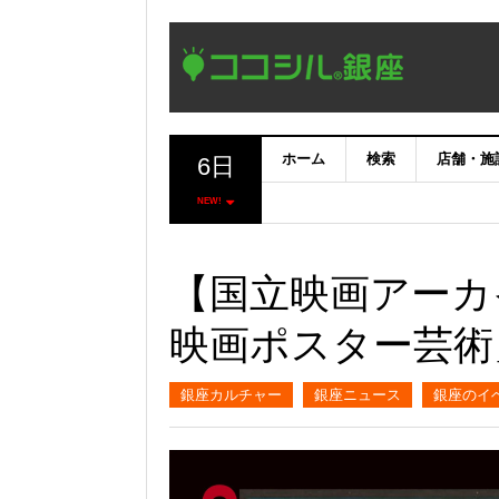
ホーム
検索
店舗・施
6日
NEW!
【国立映画アーカ
映画ポスター芸術
銀座カルチャー
銀座ニュース
銀座のイ