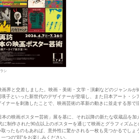
ラシ
が映画界と交差しました。映画・美術・文学・演劇などのジャンルが
岡瑛子といった新世代のデザイナーが登場し、また日本アート・シ
ザイナーを刺激したことで、映画芸術の革新の動きに並走する形で
「日本の映画ポスター芸術」展を基に、それ以降の新たな収蔵品を加
0年代に制作された90点以上のポスターを通じて映画とグラフィズムと
い取ったものもあれば、意外性に驚かされる一枚も見つかるでしょ
一つの“顔”をお楽しみください。