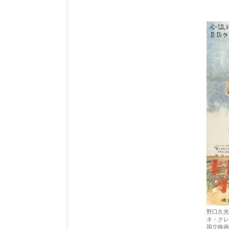
野口久光
ネ・クレ
国立映画