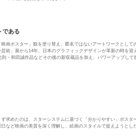
トである
「映画ポスター」観を塗り替え、匿名ではないアートワークとして
芸術」展から14年。日本のグラフィックデザインが革新の時を迎
尾忠則・和田誠作品などその後の新収蔵品を加え、パワーアップして
まず求めたのは、スターシステムに基づく「分かりやすい」ポスタ
重巳など映画の美質を深く理解し、絵画のスタイルで捉えようとし