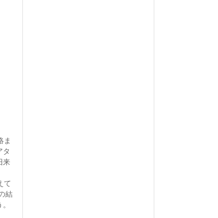
絡ま
アタ
旧来
えて
の結
う。