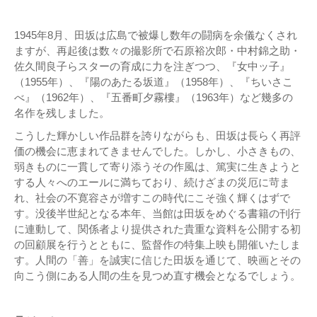
1945年8月、田坂は広島で被爆し数年の闘病を余儀なくされ
ますが、再起後は数々の撮影所で石原裕次郎・中村錦之助・
佐久間良子らスターの育成に力を注ぎつつ、『女中ッ子』
（1955年）、『陽のあたる坂道』（1958年）、『ちいさこ
べ』（1962年）、『五番町夕霧樓』（1963年）など幾多の
名作を残しました。
こうした輝かしい作品群を誇りながらも、田坂は長らく再評
価の機会に恵まれてきませんでした。しかし、小さきもの、
弱きものに一貫して寄り添うその作風は、篤実に生きようと
する人々へのエールに満ちており、続けざまの災厄に苛ま
れ、社会の不寛容さが増すこの時代にこそ強く輝くはずで
す。没後半世紀となる本年、当館は田坂をめぐる書籍の刊行
に連動して、関係者より提供された貴重な資料を公開する初
の回顧展を行うとともに、監督作の特集上映も開催いたしま
す。人間の「善」を誠実に信じた田坂を通じて、映画とその
向こう側にある人間の生を見つめ直す機会となるでしょう。