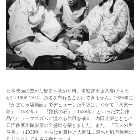
日本映画の豊かな歴史を眺めた時、名監督田坂具隆(ともた
か)（1902-1974）の名を忘れることはできません。1926年に
『かぼちゃ騒動記』でデビューした田坂は、やがて『真実一
路』（1937年）、『路傍の石』（1938年）といった文芸作
品でヒューマニズムに溢れる作風を確立、内田吐夢とともに
日活多摩川撮影所の全盛期を築きました。また、『五人の斥
候兵』（1938年）からは迫真性と人間味に満ちた戦争映画の
作り手としても名を轟かせます。