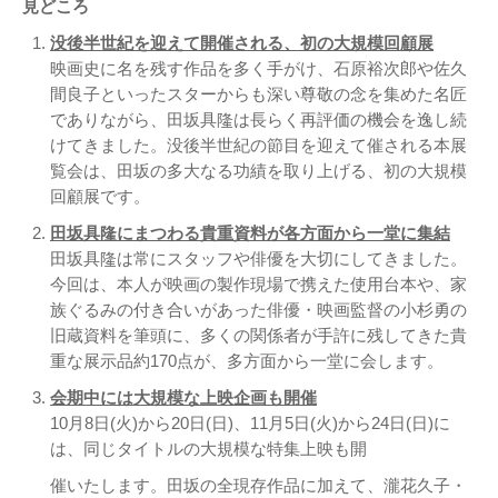
見どころ
没後半世紀を迎えて開催される、初の大規模回顧展
映画史に名を残す作品を多く手がけ、石原裕次郎や佐久
間良子といったスターからも深い尊敬の念を集めた名匠
でありながら、田坂具隆は長らく再評価の機会を逸し続
けてきました。没後半世紀の節目を迎えて催される本展
覧会は、田坂の多大なる功績を取り上げる、初の大規模
回顧展です。
田坂具隆にまつわる貴重資料が各方面から一堂に集結
田坂具隆は常にスタッフや俳優を大切にしてきました。
今回は、本人が映画の製作現場で携えた使用台本や、家
族ぐるみの付き合いがあった俳優・映画監督の小杉勇の
旧蔵資料を筆頭に、多くの関係者が手許に残してきた貴
重な展示品約170点が、多方面から一堂に会します。
会期中には大規模な上映企画も開催
10月8日(火)から20日(日)、11月5日(火)から24日(日)に
は、同じタイトルの大規模な特集上映も開
催いたします。田坂の全現存作品に加えて、瀧花久子・