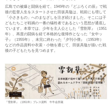
広島での被爆と闘病を経て、1949年の『どぶろくの辰』で戦
後の監督人生をスタートさせた田坂具隆は、戦前にも増して
「小さきもの」へのまなざしを注ぎ続けました。そこには子
どもたちこそ戦禍の一番の犠牲者であるという思想が通底し
ています。本章では、少年を主人公とした『雪割草』（1951
年）、再度の闘病を経て本格的な復帰作となった『女中ッ
子』（1955年）、未完に終わった『夕刊小僧』（1953年）
などの作品資料や衣裳・小物を通じて、田坂具隆が描いた戦
後の子どもたちを見つめます。
『雪割草』（1951年）プレス資料 午牛会所蔵