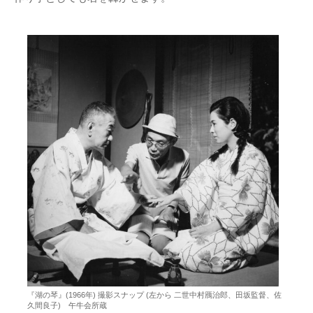
『湖の琴』(1966年) 撮影スナップ (左から 二世中村鴈治郎、田坂監督、佐
久間良子) 午牛会所蔵