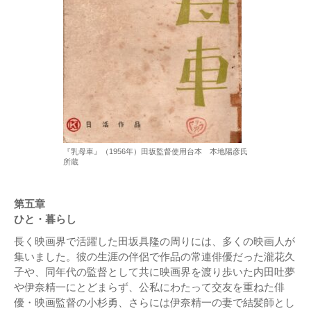
『乳母車』（1956年）田坂監督使用台本 本地陽彦氏
所蔵
第五章
ひと・暮らし
長く映画界で活躍した田坂具隆の周りには、多くの映画人が
集いました。彼の生涯の伴侶で作品の常連俳優だった瀧花久
子や、同年代の監督として共に映画界を渡り歩いた内田吐夢
や伊奈精一にとどまらず、公私にわたって交友を重ねた俳
優・映画監督の小杉勇、さらには伊奈精一の妻で結髪師とし