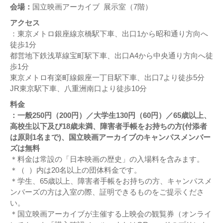
会場：
国立映画アーカイブ 展示室（7階）
アクセス
：東京メトロ銀座線京橋駅下車、出口1から昭和通り方向へ
徒歩1分
都営地下鉄浅草線宝町駅下車、出口A4から中央通り方向へ徒
歩1分
東京メトロ有楽町線銀座一丁目駅下車、出口7より徒歩5分
JR東京駅下車、八重洲南口より徒歩10分
料金
：一般250円（200円）／大学生130円（60円）／65歳以上、
高校生以下及び18歳未満、障害者手帳をお持ちの方(付添者
は原則1名まで)、国立映画アーカイブのキャンパスメンバー
ズは無料
＊料金は常設の「日本映画の歴史」の入場料を含みます。
＊（ ）内は20名以上の団体料金です。
＊学生、65歳以上、障害者手帳をお持ちの方、キャンパスメ
ンバーズの方は入室の際、証明できるものをご提示くださ
い。
＊国立映画アーカイブが主催する上映会の観覧券（オンライ