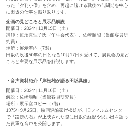
った『夕刊小僧』を含め、再起に賭ける戦後の苦闘期を中心
に田坂の仕事を振り返ります。
企画の見どころと展示品解説
開催日：2024年10月19日（土）
講師：笹沼真理子氏（午牛会代表）、佐崎順昭（当館客員研
究員）、
場所：展示室内（7階）
田坂の没後50年の日となる10月17日を受けて、展覧会の見ど
ころと主要な展示品を解説します。
・音声資料紹介「岸松雄が語る田坂具隆」
開催日：2024年11月16日（土）
解説：佐崎順昭（当館客員研究員）
場所：展示室ロビー（7階）
1975年9月25日、映画評論家岸松雄が、旧フィルムセンター
で『路傍の石』が上映された際に田坂の経歴や思い出を語っ
た貴重な音声を公開します。