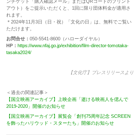
ンチケット「購入確認メール」またはQRコードのプリント
アウト）をご提示いただくと、1回に限り団体料金が適用さ
れます。
＊2024年11月3日（日・祝）「文化の日」は、無料でご覧い
ただけます。
お問合せ：
050-5541-8600（ハローダイヤル）
HP：
https://www.nfaj.go.jp/exhibition/film-director-tomotaka-
tasaka2024/
【文化庁】
プレスリリース
より
＜過去の関連記事＞
【国立映画アーカイブ】上映企画「逝ける映画人を偲んで
2019-2020」開催のお知らせ
【国立映画アーカイブ】展覧会「創刊75周年記念 SCREEN
を飾ったハリウッド・スターたち」開催のお知らせ