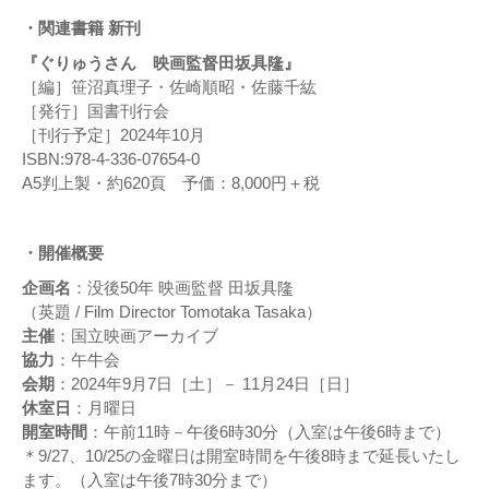
・関連書籍 新刊
『ぐりゅうさん 映画監督田坂具隆』
［編］笹沼真理子・佐崎順昭・佐藤千紘
［発行］国書刊行会
［刊行予定］2024年10月
ISBN:978-4-336-07654-0
A5判上製・約620頁 予価：8,000円＋税
・開催概要
企画名
：没後50年 映画監督 田坂具隆
（英題 / Film Director Tomotaka Tasaka）
主催
：国立映画アーカイブ
協力
：午牛会
会期
：2024年9月7日［土］－ 11月24日［日］
休室日
：月曜日
開室時間
：午前11時－午後6時30分（入室は午後6時まで）
＊9/27、10/25の金曜日は開室時間を午後8時まで延長いたし
ます。（入室は午後7時30分まで）