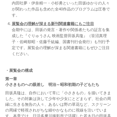
内田吐夢・伊奈精一・小杉勇といった田坂ゆかりの人々
が関わった作品も含めた全40作品のプログラムは圧巻で
す。
展覧会の理解が深まる新刊関連書籍にもご注目
会期中には、田坂の発言・著作や関係者たちの証言を集
成した『ぐりゅうさん 映画監督田坂具隆』（笹沼真理
子・佐崎順昭・佐藤千紘編、国書刊行会発行）も刊行予
定です。展覧会の理解が深まる関連書籍にもぜひご注目
ください。
・展覧会の構成
第一章
小さきものへの眼差し 明治～昭和初期の子どもたち
田坂具隆は、自作において常に「小さきもの」を描いてきま
した。その対象は決して少年や少女にとどまらず、社会の周
縁に生きる無告の人々、あるいは野の草花など、スクリーン
の周縁で軽視されがちな細やかなものに視線を注いでいま
す。本章では、日活多摩川撮影所で活躍した若き日の田坂具