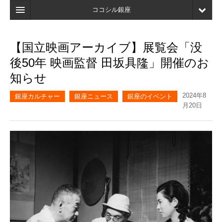
ココシル銀座
ホーム
【国立映画アーカイブ】展覧会「没
検索
後50年 映画監督 田坂具隆」開催のお
店舗・施設最新情報
知らせ
口コミ
2024年8
銀座カルチャー
銀座ニュース
銀座のイベント
月20日
マイページ
ブックマーク