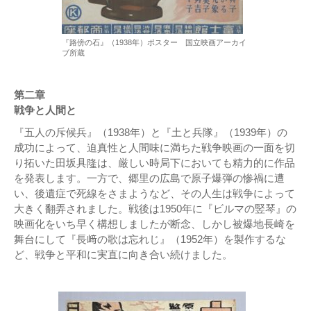
『路傍の石』（1938年）ポスター 国立映画アーカイ
ブ所蔵
第二章
戦争と人間と
『五人の斥候兵』（1938年）と『土と兵隊』（1939年）の
成功によって、迫真性と人間味に満ちた戦争映画の一面を切
り拓いた田坂具隆は、厳しい時局下においても精力的に作品
を発表します。一方で、郷里の広島で原子爆弾の惨禍に遭
い、後遺症で死線をさまようなど、その人生は戦争によって
大きく翻弄されました。戦後は1950年に『ビルマの竪琴』の
映画化をいち早く構想しましたが断念、しかし被爆地長崎を
舞台にして『長﨑の歌は忘れじ』（1952年）を製作するな
ど、戦争と平和に実直に向き合い続けました。