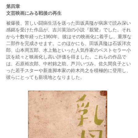
第四章
文芸映画にみる戦後の再生
被爆後、苦しい闘病生活を送った田坂具隆が病床で読み深い
感銘を受けた作品が、吉川英治の小説『親鸞』でした。それ
から十数年経った1960年、彼はその映画化に着手し、重厚な
二部作を完成させます。このほかにも、田坂具隆は石坂洋次
郎、山本周五郎、水上勉といった人気作家のベストセラー小
説を続々と映画化し高い評価を得ました。これらの作品で
は、石原裕次郎、中村錦之助、芦川いづみ、佐久間良子とい
った若手スターや新進脚本家の鈴木尚之を積極的に登用し、
彼らにとっても新境地となりました。