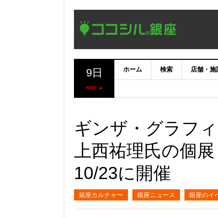
ホーム
検索
店舗・施
9日
NEW!
ギンザ・グラフィ
上西祐理氏の個展「No
10/23に開催
銀座カルチャー
銀座ニュース
銀座のイ