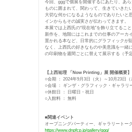
今回、gggで個展を開催するにあたり、あ
ものに囲まれて、関わって、生きていきた
大切な何かになるようなものでありたいと
インからもその誠実さが伝わってきます。
本展では上西氏の“現在地”を飾り立てることなく紹
新作を、地階にはこれまでの仕事のアーカ
置かれる本など、日常的にグラフィックが
なく、上西氏の好きなものや美意識を一緒に
の印刷物を週間ごとに替えて展示する（予
【上西祐理 「Now Printing」展 開催概要】
○会期 ： 2024年9月3日（火）～10月23日（
○会場 ： ギンザ・グラフィック・ギャラリー（
○休館日 ： 日曜日・祝日
○入館料 ： 無料
■関連イベント
オープニングパーティー、ギャラリートーク
https://www.dnpfcp.jp/gallery/ggg/