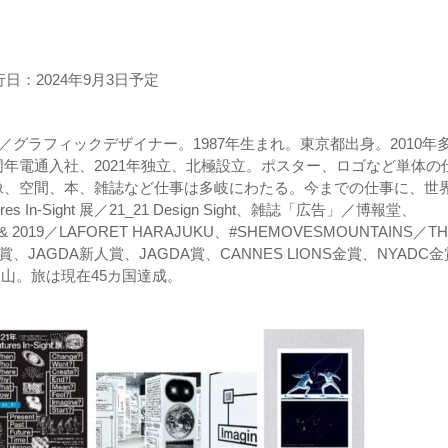
：2024年9月3日予定
／グラフィックデザイナー。1987年生まれ。東京都出身。2010年
年電通入社、2021年独立、北極設立。ポスター、ロゴなど単体の
像、空間、本、雑誌など仕事は多岐にわたる。今までの仕事に、世
s In-Sight 展／21_21 Design Sight、雑誌「広告」／博報堂、
8 & 2019／LAFORET HARAJUKU、#SHEMOVESMOUNTAINS／T
賞、JAGDA新人賞、JAGDA賞、CANNES LIONS金賞、NYADC
雪山登山。旅は現在45カ国達成。