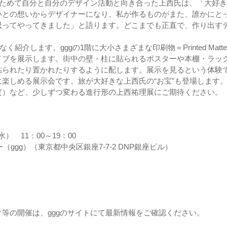
らためて自分と自分のデザイン活動と向き合った上西氏は、「大好
いとの想いからデザイナーになり、私が作るものがまた、誰かにと
思ってやってきました」と語ります。どこまでも正直で、作り出す
介します。gggの1階に大小さまざまな印刷物＝Printed Matte
イブを展示します。街中の壁・柱に貼られるポスターや本棚・ラッ
貼られたり置かれたりするように配します。展示を見るという体験
楽しめる展示会です。旅が大好きな上西氏の“お宝”も登場します。
定）など、少しずつ変わる進行形の上西祐理展にご期待ください。
水） 11：00～19：00
ggg）（東京都中央区銀座7-7-2 DNP銀座ビル）
等の開催は、gggのサイトにて最新情報をご確認ください。