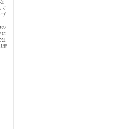
きな
って
デザ
rの
クに
では
1階