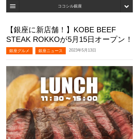
ココシル銀座
ホーム
【銀座に新店舗！】KOBE BEEF
検索
STEAK ROKKOが5月15日オープン！
店舗・施設最新情報
2023年5月13日
銀座グルメ
銀座ニュース
口コミ
マイページ
ブックマーク