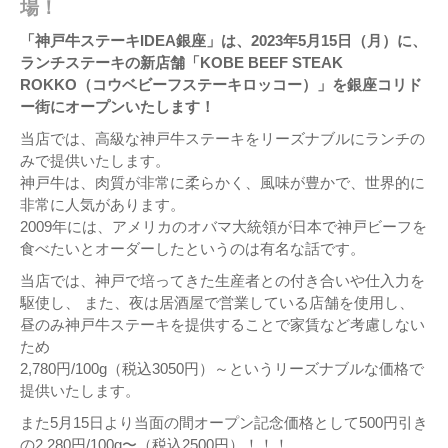
場！
「神戸牛ステーキIDEA銀座」は、2023年5月15日（月）に、
ランチステーキの新店舗「KOBE BEEF STEAK
ROKKO（コウベビーフステーキロッコー）」を銀座コリド
ー街にオープンいたします！
当店では、高級な神戸牛ステーキをリーズナブルにランチの
みで提供いたします。
神戸牛は、肉質が非常に柔らかく、風味が豊かで、世界的に
非常に人気があります。
2009年には、アメリカのオバマ大統領が日本で神戸ビーフを
食べたいとオーダーしたというのは有名な話です。
当店では、神戸で培ってきた生産者との付き合いや仕入力を
駆使し、 また、夜は居酒屋で営業している店舗を使用し、
昼のみ神戸牛ステーキを提供することで家賃など考慮しない
ため
2,780円/100g（税込3050円）～というリーズナブルな価格で
提供いたします。
また5月15日より当面の間オープン記念価格として500円引き
の2,280円/100g〜（税込2500円）！！！