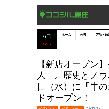
ホーム
検索
店舗・施
6日
NEW!
【新店オープン】
人」。歴史とノウ
日（水）に『牛の達
ドオープン！
2023年3月4日
銀座グルメ
銀座ニュース