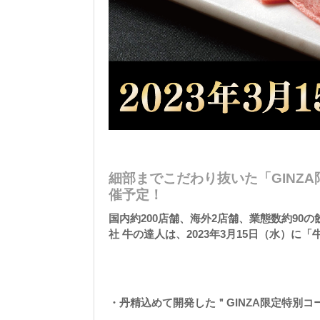
細部までこだわり抜いた「GINZ
催予定！
国内約200店舗、海外2店舗、業態数約90の
社 牛の達人は、2023年3月15日（水）に「
・丹精込めて開発した＂GINZA限定特別コ