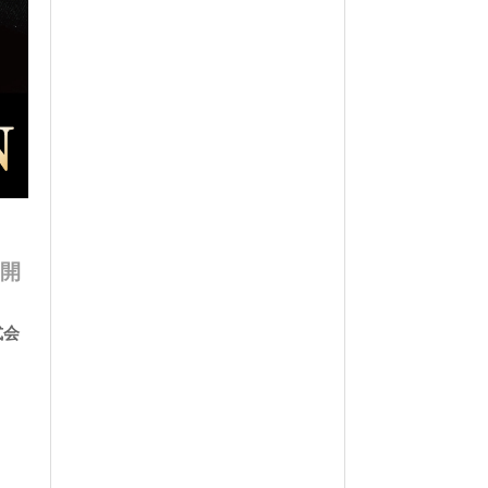
も開
式会