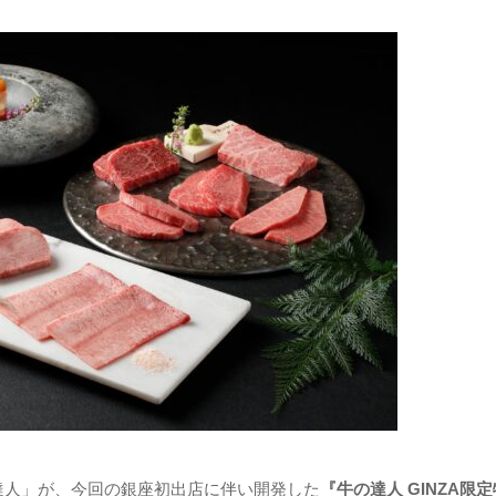
達人」が、今回の銀座初出店に伴い開発した
『牛の達人 GINZA限定