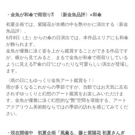
・金魚が和傘で雨宿り⁈ 〈新金魚品評〉×和傘
初夏企画では、紫陽花が水槽の中を艶やかに演出する〈新金
魚品評〉。
6月8日（土）からの傘の日演出では、本作品エリアにも和傘
が飾られます。
金魚が優雅に泳ぐ姿を上から鑑賞することができる作品です
が、横から見てみると、まるで金魚が和傘で雨宿りしている
ように見える⁈“傘の日”にぴったりな可愛らしい演出が登場し
ます。
〈雨の日にもゆっくり金魚アート鑑賞を！〉
雨が多くなるこれからの季節ですが、当館ではお天気に左右
されずゆっくりと幻想のアート鑑賞をお楽しみいただけま
す。金魚が優雅に泳ぐ幻想的な“艶”空間を堪能する、アート
アクアリウム美術館ならではの季節の訪れを感じてみてくだ
さい。
・現在開催中 初夏企画「風薫る、藤と紫陽花 初夏きんぎ