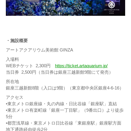
・施設概要
アートアクアリウム美術館 GINZA
入場料
WEBチケット 2,300円
https://ticket.artaquarium.jp/
当日券 2,500円（当日券は銀座三越新館9階にて発売）
所在地
銀座三越新館8階（入口は9階）（東京都中央区銀座4-6-16）
アクセス
•東京メトロ銀座線・丸の内線・日比谷線「銀座駅」直結
•東京メトロ有楽町線「銀座一丁目駅」（9番出口）より徒歩
5分
•都営浅草線・東京メトロ日比谷線「東銀座駅」銀座駅方面
地下通路経由徒歩2分