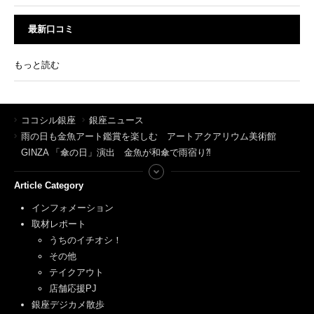
最新口コミ
もっと読む
ココシル銀座
銀座ニュース
雨の日も金魚アート鑑賞を楽しむ アートアクアリウム美術館
GINZA 「傘の日」演出 金魚が和傘で雨宿り⁈
Article Category
インフォメーション
取材レポート
うちのイチオシ！
その他
テイクアウト
店舗応援PJ
銀座デジカメ散歩