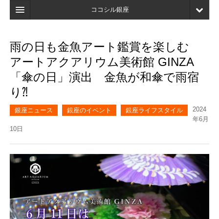
ココシル銀座
ホーム
雨の日も金魚アート鑑賞を楽しむ
検索
アートアクアリウム美術館 GINZA
店舗・施設最新情報
「傘の日」演出 金魚が和傘で雨宿
り⁈
口コミ
2024
マイページ
銀座ニュース
銀座のイベント
銀座ライフスタイル
年6月
10日
ブックマーク