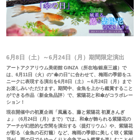
6月8日（土）～6月24日（月）期間限定演出
アートアクアリウム美術館 GINZA（所在地/銀座三越）で
は、6月11日（火）の“傘の日”に合わせて、梅雨の季節をユ
ニークに表現する演出を6月8日（土）～6月24日（月）まで
お楽しみいただけます。期間中、金魚を上から鑑賞すること
ができる作品〈新金魚品評〉で、紫陽花と和傘がコラボレー
ション！
現在開催中の初夏企画「風薫る、藤と紫陽花 初夏きんぎ
ょ」（6月24日（月）まで）では、和傘が飾られる紫陽花の
アーチが幻想的な空間を演出する〈提灯リウム〉や、紫陽花
が彩る〈金魚の石灯籠〉など、梅雨の季節に美しく咲く紫陽
花が、雨の日でもゆっくりと金魚アート鑑賞を楽しむことが