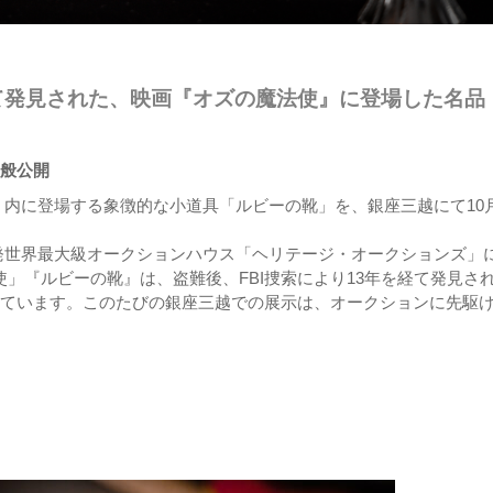
経て発見された、映画『オズの魔法使』に登場した名品
一般公開
内に登場する象徴的な小道具「ルビーの靴」を、銀座三越にて10月
。
発世界最大級オークションハウス「ヘリテージ・オークションズ」
法使」『ルビーの靴』は、盗難後、FBI捜索により13年を経て発見さ
されています。このたびの銀座三越での展示は、オークションに先駆