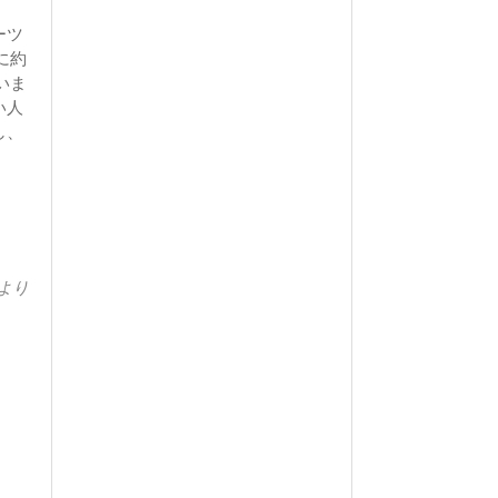
ーツ
に約
いま
い人
し、
より