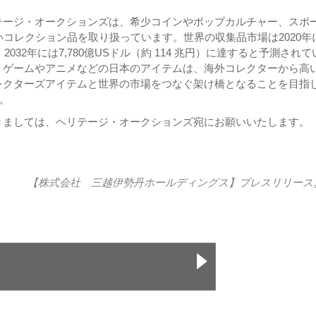
テージ・オークションズは、希少コインやポップカルチャー、スポ
いコレクション品を取り扱っています。世界の収集品市場は2020年
、2032年には7,780億USドル（約 114 兆円）に達すると予測されて
りゲームやアニメなどの日本のアイテムは、海外コレクターから高
レクターズアイテムと世界の市場をつなぐ架け橋となることを目指
た。
きましては、ヘリテージ・オークションズ宛にお願いいたします。
【株式会社 三越伊勢丹ホールディングス】
プレスリリース