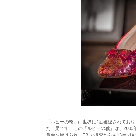
「ルビーの靴」は世界に4足確認されており
た一足です。この「ルビーの靴」は、2005
賞金を掛けられ、FBIの捜査からも13年間