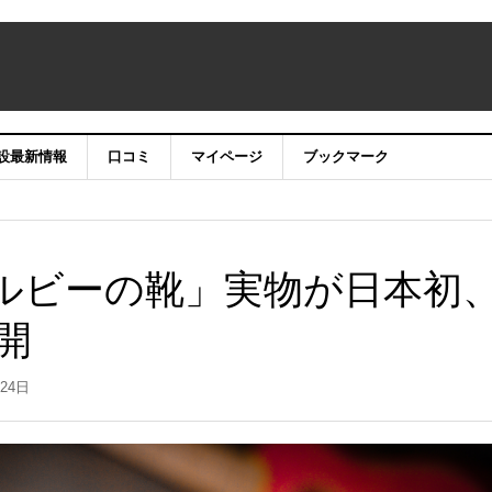
設最新情報
口コミ
マイページ
ブックマーク
「ルビーの靴」実物が日本初
開
月24日