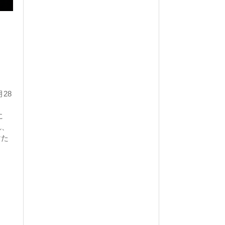
28
に
れ、
けた