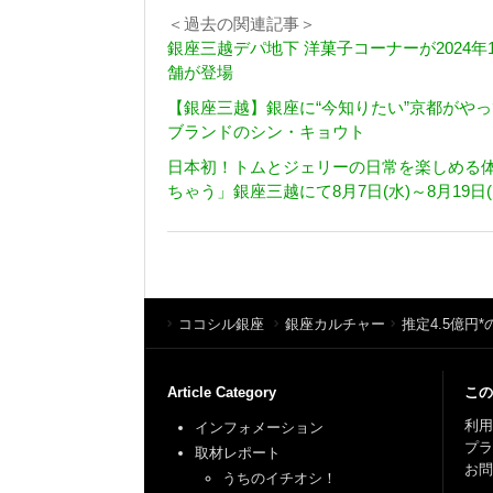
＜過去の関連記事＞
銀座三越デパ地下 洋菓子コーナーが2024
舗が登場
【銀座三越】銀座に“今知りたい”京都がや
ブランドのシン・キョウト
日本初！トムとジェリーの日常を楽しめる体
ちゃう」銀座三越にて8月7日(水)～8月19日
ココシル銀座
銀座カルチャー
推定4.5億
Article Category
この
利用
インフォメーション
プ
取材レポート
お問
うちのイチオシ！