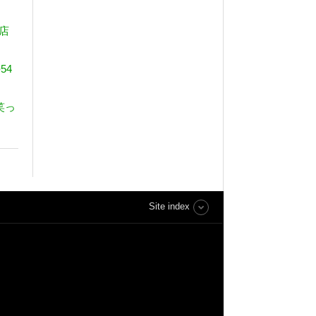
店
54
笑っ
Site index