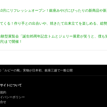
年10月にリフレッシュオープン！銀座みやげにぴったりの新商品や新
ってくる！作り手との出合いや、焼きたて出来立てを楽しめる、総勢
験型展覧会「誕生85周年記念トムとジェリー展君が笑うと、僕も
(月)まで開催！
円*の「ルビーの靴」実物が日本初、銀座三越で一般公開
サイトについて
規約
ライバシーポリシー
合せ