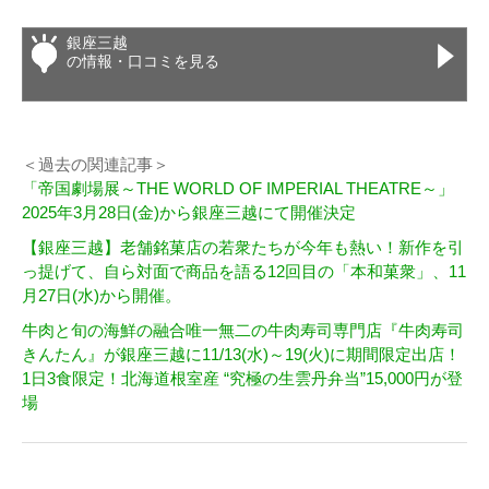
銀座三越
の情報・口コミを見る
＜過去の関連記事＞
「帝国劇場展～THE WORLD OF IMPERIAL THEATRE～」
2025年3月28日(金)から銀座三越にて開催決定
【銀座三越】老舗銘菓店の若衆たちが今年も熱い！新作を引
っ提げて、自ら対面で商品を語る12回目の「本和菓衆」、11
月27日(水)から開催。
牛肉と旬の海鮮の融合唯一無二の牛肉寿司専門店『牛肉寿司
きんたん』が銀座三越に11/13(水)～19(火)に期間限定出店！
1日3食限定！北海道根室産 “究極の生雲丹弁当”15,000円が登
場