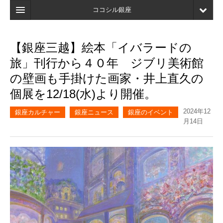
ココシル銀座
ホーム
【銀座三越】絵本「イバラードの
検索
旅」刊行から４０年 ジブリ美術館
店舗・施設最新情報
の壁画も手掛けた画家・井上直久の
個展を12/18(水)より開催。
口コミ
2024年12
マイページ
銀座カルチャー
銀座ニュース
銀座のイベント
月14日
ブックマーク