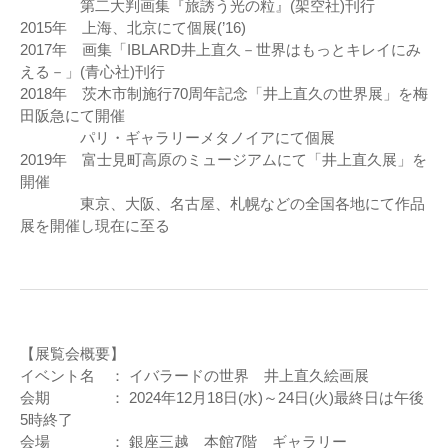
第二大判画集『旅誘う光の粒』(架空社)刊行
2015年 上海、北京にて個展(’16)
2017年 画集「IBLARD井上直久－世界はもっとキレイにみ
える－」(青心社)刊行
2018年 茨木市制施行70周年記念「井上直久の世界展」を梅
田阪急にて開催
パリ・ギャラリーメタノイアにて個展
2019年 富士見町高原のミュージアムにて「井上直久展」を
開催
東京、大阪、名古屋、札幌などの全国各地にて作品
展を開催し現在に至る
【展覧会概要】
イベント名 ： イバラードの世界 井上直久絵画展
会期 ： 2024年12月18日(水)～24日(火)最終日は午後
5時終了
会場 ： 銀座三越 本館7階 ギャラリー