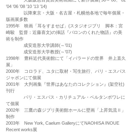
’04 ’06 ’08 ’10 ’13 ’14)
以降東京・大阪・名古屋・札幌他各地で毎年個展・
版画展多数
1995年 映画「耳をすませば」(スタジオジブリ 脚本：宮
崎駿 監督：近藤喜文)の挿話『バロンのくれた物語』の美
術を制作
成安造形大学講師(～’01)
成安造形大学教授(～’07)
1998年 豊科近代美術館にて「イバラードの世界 井上直久
展」
2000年 コロラド、ユタに取材・写生旅行、パリ・エスパス
ジャポンにて個展
2001年 大判画集『世界はあなたのコレクション』(架空社)
刊行
パリ・エスパス・カリチュアル・ベルタンポワレに
て個展
2002年 三鷹の森ジブリ美術館ホールに壁画「上昇気流Ⅱ」
制作
2003年 New York, Caelum GalleryにてNAOHISA INOUE
Recent works展