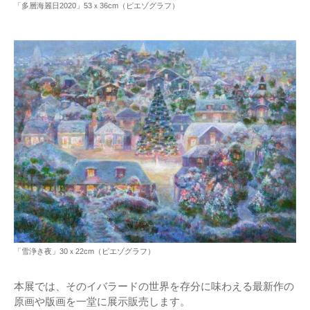
「多層海麗日2020」53ｘ36cm（ピエゾグラフ）
「雪浄き夜」30ｘ22cm（ピエゾグラフ）
本展では、そのイバラードの世界を存分に味わえる最新作の
原画や版画を一堂に展示販売します。