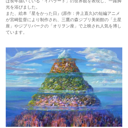
は長年描いている「イバラード」の世界観を表現し、一躍脚
光を浴びました。
また、絵本『星をかった日』(原作：井上直久)の短編アニメ
が宮崎監督により制作され、三鷹の森ジブリ美術館の「土星
座」やジブリパークの「オリヲン座」で上映され人気を博し
ています。