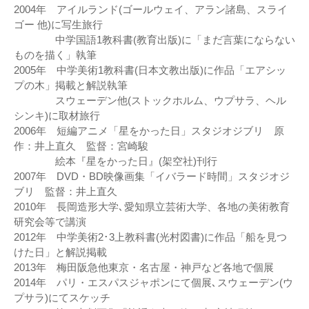
2004年 アイルランド(ゴールウェイ、アラン諸島、スライ
ゴー 他)に写生旅行
中学国語1教科書(教育出版)に「まだ言葉にならない
ものを描く」執筆
2005年 中学美術1教科書(日本文教出版)に作品「エアシッ
プの木」掲載と解説執筆
スウェーデン他(ストックホルム、ウプサラ、ヘル
シンキ)に取材旅行
2006年 短編アニメ「星をかった日」スタジオジブリ 原
作：井上直久 監督：宮崎駿
絵本『星をかった日』(架空社)刊行
2007年 DVD・BD映像画集「イバラード時間」スタジオジ
ブリ 監督：井上直久
2010年 長岡造形大学､愛知県立芸術大学、各地の美術教育
研究会等で講演
2012年 中学美術2･3上教科書(光村図書)に作品「船を見つ
けた日」と解説掲載
2013年 梅田阪急他東京・名古屋・神戸など各地で個展
2014年 パリ・エスパスジャポンにて個展､スウェーデン(ウ
プサラ)にてスケッチ