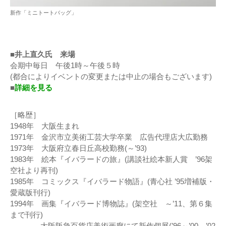
新作「ミニトートバッグ」
■井上直久氏 来場
会期中毎日 午後1時～午後５時
(都合によりイベントの変更または中止の場合もございます)
■
詳細を見る
［略歴］
1948年 大阪生まれ
1971年 金沢市立美術工芸大学卒業 広告代理店大広勤務
1973年 大阪府立春日丘高校勤務(～’93)
1983年 絵本『イバラードの旅』(講談社絵本新人賞 ’96架
空社より再刊)
1985年 コミックス『イバラード物語』(青心社 ’95増補版・
愛蔵版刊行)
1994年 画集『イバラード博物誌』(架空社 ～’11、第６集
まで刊行)
大阪阪急百貨店美術画廊にて新作個展(’96～’00、’02