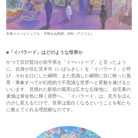
本展メインビジュアル「予期せぬ再開」40M（アクリル）
■「イバラード」はどのような世界か
かつて宮沢賢治が岩手県を「イーハトーブ」と言ったよう
に、自身が住む茨木市（いばらきし）を「イバラード」と呼
び、それを口にした瞬間、また意識した瞬間に目に映った風
景・事象すべてが幻想的で不思議な世界へと変貌を遂げると
いいます。見慣れた駅前の風景は広大な丘陵地に、自宅裏の
麦畑は黄金色に輝く原野へ。「イバラード」は、見方をほん
の少し変えるだけで、世界は面白くなるということを私たち
に教えてくれる理想郷なのです。