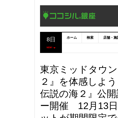
ホーム
検索
店舗・施
8日
NEW!
東京ミッドタウン
２』を体感しよう
伝説の海２』公開
ー開催 12月13
ットが期間限定で